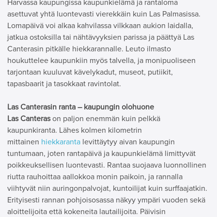
Harvassa kaupungissa kaupunkielämä ja rantaloma
asettuvat yhtä luontevasti vierekkäin kuin Las Palmasissa.
Lomapäivä voi alkaa kahvilassa vilkkaan aukion laidalla,
jatkua ostoksilla tai nähtävyyksien parissa ja päättyä Las
Canterasin pitkälle hiekkarannalle. Leuto ilmasto
houkuttelee kaupunkiin myös talvella, ja monipuoliseen
tarjontaan kuuluvat kävelykadut, museot, putiikit,
tapasbaarit ja tasokkaat ravintolat.
Las Canterasin ranta – kaupungin olohuone
Las Canteras
on paljon enemmän kuin pelkkä
kaupunkiranta. Lähes kolmen kilometrin
mittainen
hiekkaranta
levittäytyy aivan kaupungin
tuntumaan, joten rantapäivä ja kaupunkielämä limittyvät
poikkeuksellisen luontevasti. Rantaa suojaava luonnollinen
riutta rauhoittaa aallokkoa monin paikoin, ja rannalla
viihtyvät niin auringonpalvojat, kuntoilijat kuin surffaajatkin.
Erityisesti rannan pohjoisosassa näkyy ympäri vuoden sekä
aloittelijoita että kokeneita lautailijoita. Päivisin