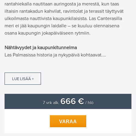
rantahiekalla nautitaan auringosta ja merestä, kun taas
iltaisin rantakadun kahvilat, ravintolat ja terassit täyttyvät
ulkoilmasta nauttivista kaupunkilaisista. Las Canterasilla
meri ei jää kaupungin laidalle – se kuuluu olennaisena
osana kaupungin jokapäiväiseen rytmiin.
Nähtävyydet ja kaupunkitunnelma
Las Palmasissa historia ja nykypäivä kohtaavat.…
LUE LISÄÄ +
666 €
7 vrk alk.
/ hlö
VARAA