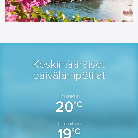
Keskimääräiset
päivälämpötilat
Joulukuu
20
°C
Tammikuu
19
°C