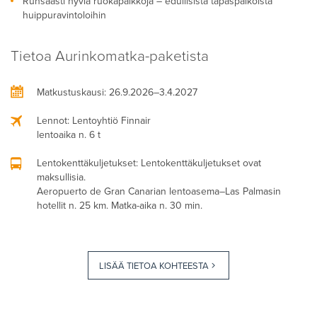
Runsaasti hyviä ruokapaikkoja – edullisista tapaspaikoista
huippuravintoloihin
Tietoa Aurinkomatka-paketista
Matkustuskausi
: 26.9.2026–3.4.2027
Lennot
: Lentoyhtiö Finnair
lentoaika n. 6 t
Lentokenttäkuljetukset
: Lentokenttäkuljetukset ovat
maksullisia.
Aeropuerto de Gran Canarian lentoasema–Las Palmasin
hotellit n. 25 km. Matka-aika n. 30 min.
LISÄÄ TIETOA KOHTEESTA