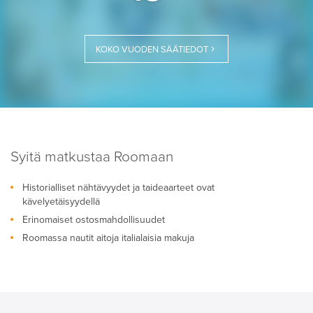
KOKO VUODEN SÄÄTIEDOT
Syitä matkustaa Roomaan
Historialliset nähtävyydet ja taideaarteet ovat
kävelyetäisyydellä
Erinomaiset ostosmahdollisuudet
Roomassa nautit aitoja italialaisia makuja