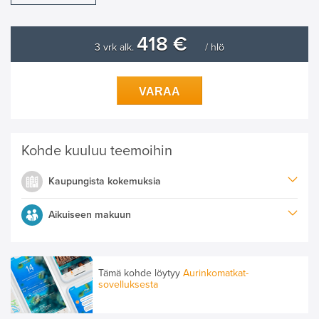
418 €
3 vrk alk.
/ hlö
VARAA
Kohde kuuluu teemoihin
Kaupungista kokemuksia
Aikuiseen makuun
Tämä kohde löytyy
Aurinkomatkat-
sovelluksesta