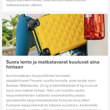
kaupunkilomakohteissa. Lataa Aurinkomatkat-sovellus
matkavarauksen jälkeen.
Suora lento ja matkatavarat kuuluvat aina
hintaan
Aurinkomatkojen Kaupunkilomat lennetään
pääsääntöisesti Finnairin suorilla lennoilla, joista keräät myös
Avioksia. Matkalaukku 23 kg ja käsimatkatavara 8 kg kuuluvat
myös aina matkasi hintaan. Näin voit huoletta nauttia
kaupunkikohteiden kattavista ostosmahdollisuuksista
spontaaneilla kaupunkiseikkailuilla! Kutsuvat sinua sitten
Euroopan kaupunkilomat tai katseesi suuntautuu kaukomaille,