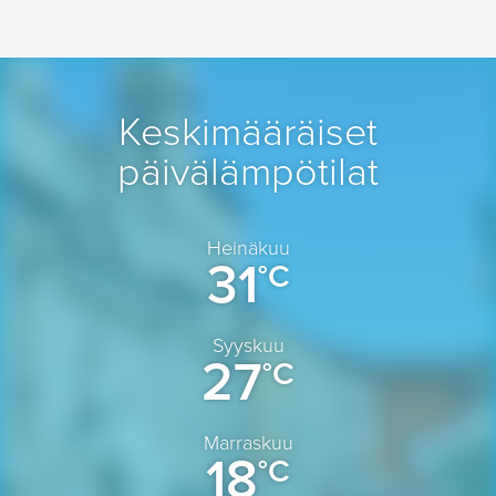
Keskimääräiset
päivälämpötilat
Heinäkuu
31
°C
Syyskuu
27
°C
Marraskuu
18
°C