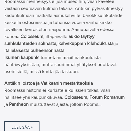
Roomassa menneisyys ei jää museoihin, vaan kävelee
vastaan seuraavan kulman takana. Antiikin pylväs ilmestyy
kadunkulmaan matkalla aamukahville, barokkisuihkulähde
keskellä ostosreissua ja tuhansia vuosia vanha kirkko
tavallisen kerrostalon naapurina. Aamupäivällä edessä
kohoaa
Colosseum
, iltapäivällä
aukio täyttyy
suihkulähteiden solinasta
,
kahvikuppien kilahduksista
ja
italialaisesta puheensorinasta
.
Ikuinen kaupunki
tunnetaan maailmankuuluista
nähtävyyksistään, mutta suurimmat yllätykset odottavat
usein siellä, missä kartta jää taskuun.
Antiikin loistoa ja Vatikaanin mestariteoksia
Roomassa historia ei kurkistele kulissien takaa, vaan
hallitsee yhä kaupunkikuvaa.
Colosseum
,
Forum Romanum
ja
Pantheon
muistuttavat ajasta, jolloin Rooma…
LUE LISÄÄ +