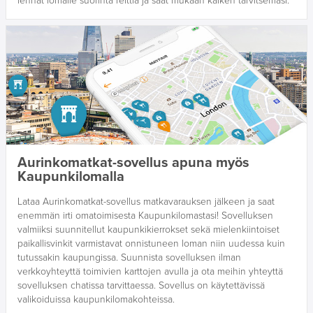
lennät lomalle suorinta reittiä ja saat mukaan kaiken tarvitsemasi.
Aurinkomatkat-sovellus apuna myös
Kaupunkilomalla
Lataa Aurinkomatkat-sovellus matkavarauksen jälkeen ja saat
enemmän irti omatoimisesta Kaupunkilomastasi! Sovelluksen
valmiiksi suunnitellut kaupunkikierrokset sekä mielenkiintoiset
paikallisvinkit varmistavat onnistuneen loman niin uudessa kuin
tutussakin kaupungissa. Suunnista sovelluksen ilman
verkkoyhteyttä toimivien karttojen avulla ja ota meihin yhteyttä
sovelluksen chatissa tarvittaessa. Sovellus on käytettävissä
valikoiduissa kaupunkilomakohteissa.