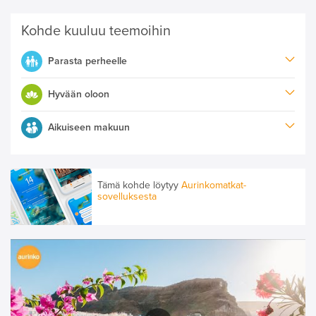
Kohde kuuluu teemoihin
Parasta perheelle
Hyvään oloon
Aikuiseen makuun
Tämä kohde löytyy
Aurinkomatkat-
sovelluksesta