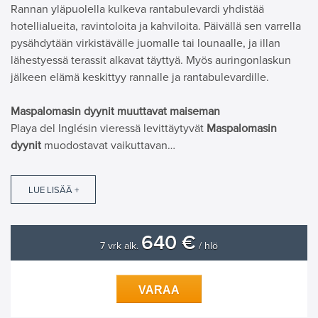
Rannan yläpuolella kulkeva rantabulevardi yhdistää
hotellialueita, ravintoloita ja kahviloita. Päivällä sen varrella
pysähdytään virkistävälle juomalle tai lounaalle, ja illan
lähestyessä terassit alkavat täyttyä. Myös auringonlaskun
jälkeen elämä keskittyy rannalle ja rantabulevardille.
Maspalomasin dyynit muuttavat maiseman
Playa del Inglésin vieressä levittäytyvät
Maspalomasin
dyynit
muodostavat vaikuttavan…
LUE LISÄÄ +
640 €
7 vrk alk.
/ hlö
VARAA