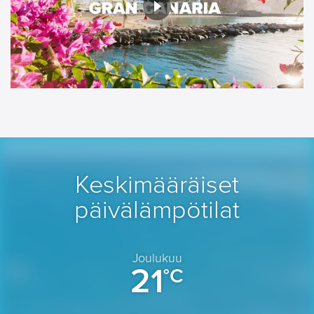
Keskimääräiset
päivälämpötilat
Joulukuu
21
°C