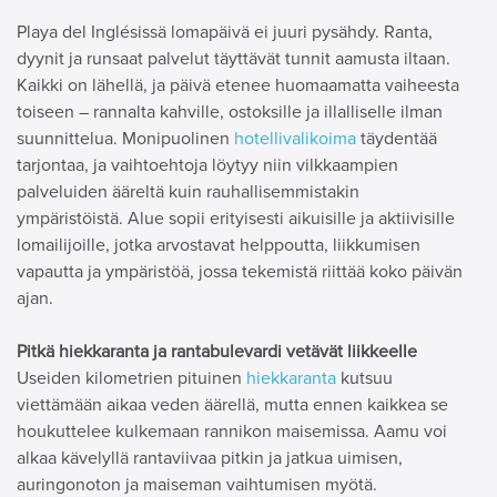
Playa del Inglésissä lomapäivä ei juuri pysähdy. Ranta,
dyynit ja runsaat palvelut täyttävät tunnit aamusta iltaan.
Kaikki on lähellä, ja päivä etenee huomaamatta vaiheesta
toiseen – rannalta kahville, ostoksille ja illalliselle ilman
suunnittelua. Monipuolinen
hotellivalikoima
täydentää
tarjontaa, ja vaihtoehtoja löytyy niin vilkkaampien
palveluiden ääreltä kuin rauhallisemmistakin
ympäristöistä. Alue sopii erityisesti aikuisille ja aktiivisille
lomailijoille, jotka arvostavat helppoutta, liikkumisen
vapautta ja ympäristöä, jossa tekemistä riittää koko päivän
ajan.
Pitkä hiekkaranta ja rantabulevardi vetävät liikkeelle
Useiden kilometrien pituinen
hiekkaranta
kutsuu
viettämään aikaa veden äärellä, mutta ennen kaikkea se
houkuttelee kulkemaan rannikon maisemissa. Aamu voi
alkaa kävelyllä rantaviivaa pitkin ja jatkua uimisen,
auringonoton ja maiseman vaihtumisen myötä.