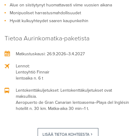
Alue on siistiytynyt huomattavasti viime vuosien aikana
Monipuoliset harrastusmahdollisuudet
Hyvät kulkuyhteydet saaren kaupunkeihin
Tietoa Aurinkomatka-paketista
Matkustuskausi
: 26.9.2026–3.4.2027
Lennot
:
Lentoyhtiö Finnair
lentoaika n. 6 t
Lentokenttäkuljetukset
: Lentokenttäkuljetukset ovat
maksullisia.
Aeropuerto de Gran Canarian lentoasema–Playa del Inglésin
hotellit n. 30 km. Matka-aika 30 min–1 t.
LISÄÄ TIETOA KOHTEESTA