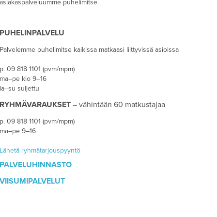
asiakaspalveluumme puhelimitse.
PUHELINPALVELU
Palvelemme puhelimitse kaikissa matkaasi liittyvissä asioissa
p. 09 818 1101 (pvm/mpm)
ma–pe klo 9–16
la–su suljettu
RYHMÄVARAUKSET
– vähintään 60 matkustajaa
p. 09 818 1101 (pvm/mpm)
ma–pe 9–16
Lähetä ryhmätarjouspyyntö
PALVELUHINNASTO
VIISUMIPALVELUT