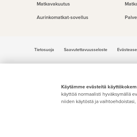
Matkavakuutus
Matk
Aurinkomatkat-sovellus
Palve
Tietosuoja
Saavutettavuusseloste
Evästease
Käytämme evästeitä käyttökokemu
käyttöä normaalisti hyväksymällä evä
niiden käytöstä ja vaihtoehdoistasi, 