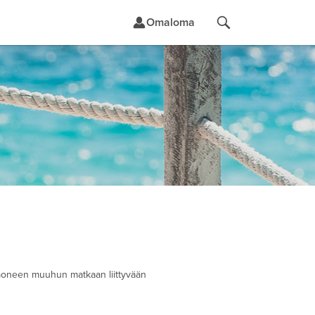
Omaloma
t
moneen muuhun matkaan liittyvään