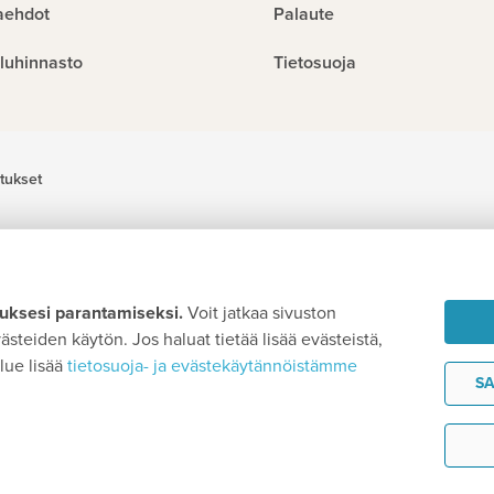
aehdot
Palaute
luhinnasto
Tietosuoja
tukset
ksesi parantamiseksi.
Voit jatkaa sivuston
steiden käytön. Jos haluat tietää lisää evästeistä,
lue lisää
tietosuoja- ja evästekäytännöistämme
SA