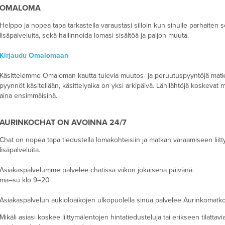
OMALOMA
Helppo ja nopea tapa tarkastella varaustasi silloin kun sinulle parhaiten s
lisäpalveluita, sekä hallinnoida lomasi sisältöä ja paljon muuta.
Kirjaudu Omalomaan
Käsittelemme Omaloman kautta tulevia muutos- ja peruutuspyyntöjä matka
pyynnöt käsitellään, käsittelyaika on yksi arkipäivä. Lähilähtöjä koskeva
aina ensimmäisinä.
AURINKOCHAT ON AVOINNA 24/7
Chat on nopea tapa tiedustella lomakohteisiin ja matkan varaamiseen liittyv
lisäpalveluita.
Asiakaspalvelumme palvelee chatissa viikon jokaisena päivänä.
ma–su klo 9–20
Asiakaspalvelun aukioloaikojen ulkopuolella sinua palvelee Aurinkomatkoj
Mikäli asiasi koskee liittymälentojen hintatiedusteluja tai erikseen tilatta