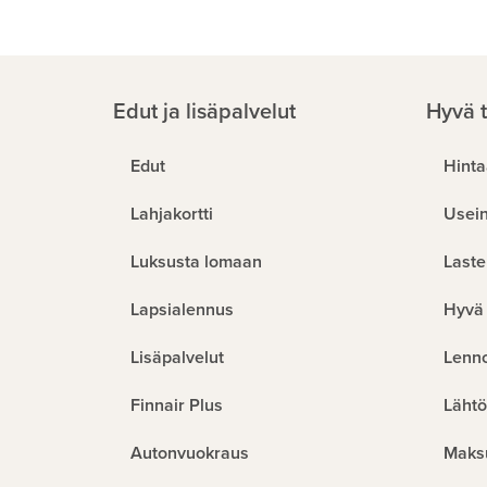
Edut ja lisäpalvelut
Hyvä t
Edut
Hinta
Lahjakortti
Usein
Luksusta lomaan
Laste
Lapsialennus
Hyvä 
Lisäpalvelut
Lenn
Finnair Plus
Lähtö
Autonvuokraus
Maks