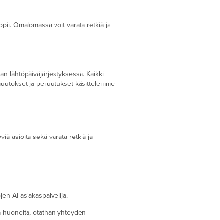
opii. Omalomassa voit varata retkiä ja
n lähtöpäiväjärjestyksessä. Kaikki
t muutokset ja peruutukset käsittelemme
iä asioita sekä varata retkiä ja
en AI-asiakaspalvelija.
via huoneita, otathan yhteyden