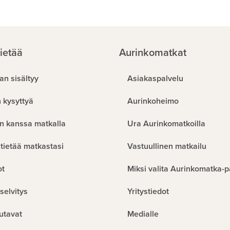
ietää
Aurinkomatkat
an sisältyy
Asiakaspalvelu
 kysyttyä
Aurinkoheimo
n kanssa matkalla
Ura Aurinkomatkoilla
tietää matkastasi
Vastuullinen matkailu
ot
Miksi valita Aurinkomatka-p
selvitys
Yritystiedot
utavat
Medialle