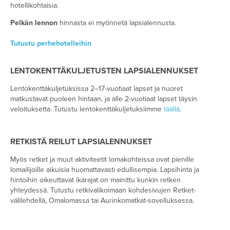
hotellikohtaisia.
Pelkän lennon
hinnasta ei myönnetä lapsialennusta.
Tutustu perhehotelleihin
LENTOKENTTÄKULJETUSTEN LAPSIALENNUKSET
Lentokenttäkuljetuksissa 2–17-vuotiaat lapset ja nuoret
matkustavat puoleen hintaan, ja alle 2-vuotiaat lapset täysin
veloituksetta. Tutustu lentokenttäkuljetuksiimme
täällä
.
RETKISTÄ REILUT LAPSIALENNUKSET
Myös retket ja muut aktiviteetit lomakohteissa ovat pienille
lomailijoille aikuisia huomattavasti edullisempia. Lapsihinta ja
hintoihin oikeuttavat ikärajat on mainittu kunkin retken
yhteydessä. Tutustu retkivalikoimaan kohdesivujen Retket-
välilehdellä, Omalomassa tai Aurinkomatkat-sovelluksessa.