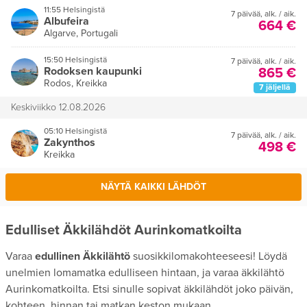
11:55 Helsingistä
7 päivää
,
alk. / aik.
Albufeira
664 €
Algarve, Portugali
15:50 Helsingistä
7 päivää
,
alk. / aik.
Rodoksen kaupunki
865 €
Rodos, Kreikka
7 jäljellä
Keskiviikko 12.08.2026
05:10 Helsingistä
7 päivää
,
alk. / aik.
Zakynthos
498 €
Kreikka
NÄYTÄ KAIKKI LÄHDÖT
Edulliset Äkkilähdöt Aurinkomatkoilta
Varaa
edullinen Äkkilähtö
suosikkilomakohteeseesi! Löydä
unelmien lomamatka edulliseen hintaan, ja varaa äkkilähtö
Aurinkomatkoilta. Etsi sinulle sopivat äkkilähdöt joko päivän,
kohteen, hinnan tai matkan keston mukaan.