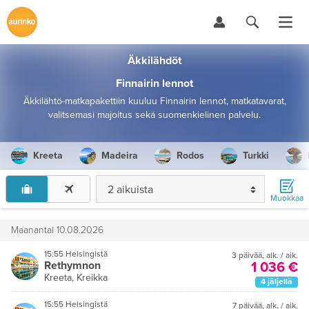
Äkkilähdöt
Finnairin lennot
Äkkilähtö-matkapakettiin kuuluu Finnairin lennot, matkatavarat,
valitsemasi majoitus sekä suomenkielinen palvelu.
Kreeta
Madeira
Rodos
Turkki
2 aikuista
Muokkaa
Maanantai 10.08.2026
15:55 Helsingistä
3 päivää
,
alk. / aik.
Rethymnon
1 036 €
Kreeta, Kreikka
4 jäljellä
15:55 Helsingistä
7 päivää
,
alk. / aik.