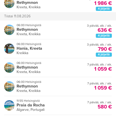
Rethymnon
1 986 €
Kreeta, Kreikka
4 jäljellä
Tiistai 11.08.2026
06:00 Helsingistä
3 päivää
,
alk. / aik.
Rethymnon
636 €
Kreeta, Kreikka
4 jäljellä
06:00 Helsingistä
3 päivää
,
alk. / aik.
Hania, Kreeta
790 €
Kreikka
4 jäljellä
06:00 Helsingistä
7 päivää
,
alk. / aik.
Rethymnon
1 059 €
Kreeta, Kreikka
06:00 Helsingistä
7 päivää
,
alk. / aik.
Rethymnon
1 059 €
Kreeta, Kreikka
11:55 Helsingistä
7 päivää
,
alk. / aik.
Praia da Rocha
580 €
Algarve, Portugali