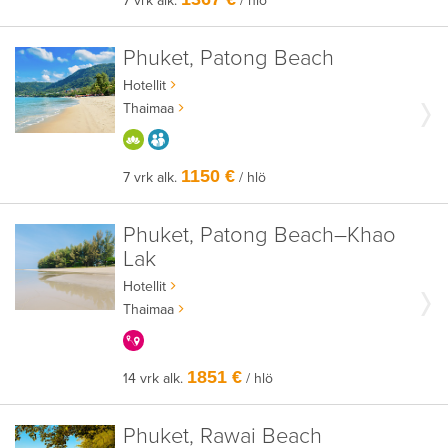
7 vrk alk.
/ hlö
Phuket, Patong Beach
Hotellit
Thaimaa
HYVÄÄN OLOON
AIKUISEEN MAKUUN
1150 €
7 vrk alk.
/ hlö
Phuket, Patong Beach–Khao
Lak
Hotellit
Thaimaa
KERRALLA ENEMMÄN
1851 €
14 vrk alk.
/ hlö
Phuket, Rawai Beach