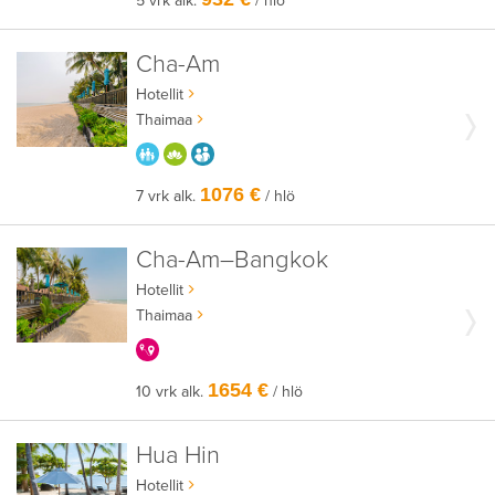
5 vrk alk.
/ hlö
Cha-Am
Hotellit
Thaimaa
PARASTA PERHEELLE
HYVÄÄN OLOON
AIKUISEEN MAKUUN
1076 €
7 vrk alk.
/ hlö
Cha-Am–Bangkok
Hotellit
Thaimaa
KERRALLA ENEMMÄN
1654 €
10 vrk alk.
/ hlö
Hua Hin
Hotellit