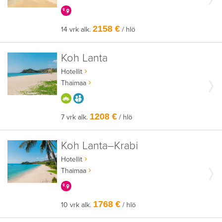
KERRALLA ENEMMÄN
2158 €
14 vrk alk.
/ hlö
Koh Lanta
Hotellit
Thaimaa
HYVÄÄN OLOON
AIKUISEEN MAKUUN
1208 €
7 vrk alk.
/ hlö
Koh Lanta–Krabi
Hotellit
Thaimaa
KERRALLA ENEMMÄN
1768 €
10 vrk alk.
/ hlö