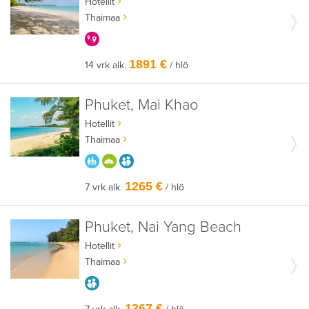
Hotellit
Thaimaa
KERRALLA ENEMMÄN
1891 €
14 vrk alk.
/ hlö
Phuket, Mai Khao
Hotellit
Thaimaa
PARASTA PERHEELLE
HYVÄÄN OLOON
AIKUISEEN MAKUUN
1265 €
7 vrk alk.
/ hlö
Phuket, Nai Yang Beach
Hotellit
Thaimaa
AIKUISEEN MAKUUN
1367 €