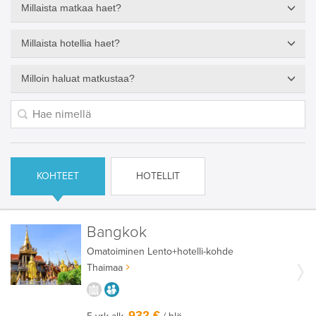
Millaista matkaa haet?
Millaista hotellia haet?
Milloin haluat matkustaa?
KOHTEET
HOTELLIT
Bangkok
Omatoiminen
Lento+hotelli-kohde
Thaimaa
KAUPUNGISTA KOKEMUKSIA
AIKUISEEN MAKUUN
932 €