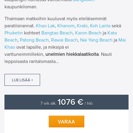
kaupunkiloman.
Thaimaan matkoihin kuuluvat myös eteläisemmät
paratiisirannat.
Khao Lak
,
Khanom
,
Krabi
,
Koh Lanta
sekä
Phuketin
kohteet
Bangtao Beach
,
Karon Beach
ja
Kata
Beach
,
Patong Beach
,
Rawai Beach
,
Nai Yang Beach
ja
Mai
Khao
ovat lapsille, ja miksipä ei
varttuneimmillekin,
unelmien hiekkalaatikoita
. Nauti
leppoisasta rantalomasta…
LUE LISÄÄ +
1076 €
7 vrk alk.
/ hlö
VARAA