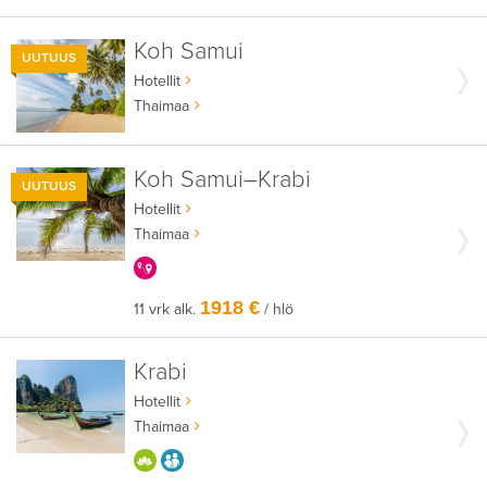
Koh Samui
UUTUUS
Hotellit
Thaimaa
Koh Samui–Krabi
UUTUUS
Hotellit
Thaimaa
KERRALLA ENEMMÄN
1918 €
11 vrk alk.
/ hlö
Krabi
Hotellit
Thaimaa
HYVÄÄN OLOON
AIKUISEEN MAKUUN