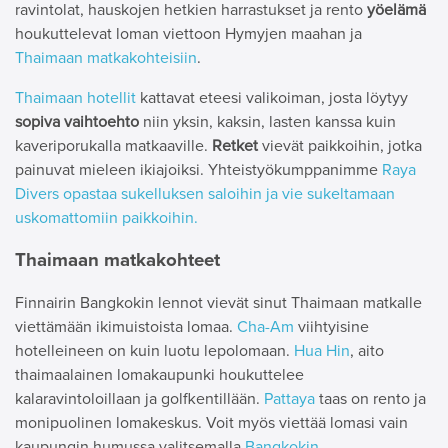
ravintolat, hauskojen hetkien harrastukset ja rento
yöelämä
houkuttelevat loman viettoon Hymyjen maahan ja
Thaimaan matkakohteisiin
.
Thaimaan hotellit
kattavat eteesi valikoiman, josta löytyy
sopiva vaihtoehto
niin yksin, kaksin, lasten kanssa kuin
kaveriporukalla matkaaville.
Retket
vievät paikkoihin, jotka
painuvat mieleen ikiajoiksi. Yhteistyökumppanimme
Raya
Divers opastaa sukelluksen saloihin ja vie sukeltamaan
uskomattomiin paikkoihin.
Thaimaan matkakohteet
Finnairin Bangkokin lennot vievät sinut Thaimaan matkalle
viettämään ikimuistoista lomaa.
Cha-Am
viihtyisine
hotelleineen on kuin luotu lepolomaan.
Hua Hin
, aito
thaimaalainen lomakaupunki houkuttelee
kalaravintoloillaan ja golfkentillään.
Pattaya
taas on rento ja
monipuolinen lomakeskus. Voit myös viettää lomasi vain
kaupungin humussa valitsemalla
Bangkokin