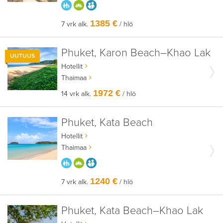
PARASTA PERHEELLE
HYVÄÄN OLOON
AIKUISEEN MAKUUN
1385 €
7 vrk alk.
/ hlö
Phuket, Karon Beach–Khao Lak
UUTUUS
Hotellit
Thaimaa
1972 €
14 vrk alk.
/ hlö
Phuket, Kata Beach
Hotellit
Thaimaa
PARASTA PERHEELLE
HYVÄÄN OLOON
AIKUISEEN MAKUUN
1240 €
7 vrk alk.
/ hlö
Phuket, Kata Beach–Khao Lak