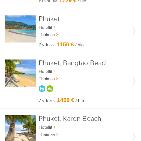
1729 €
10 vrk alk.
/ hlö
Phuket
Hotellit
Thaimaa
1150 €
7 vrk alk.
/ hlö
Phuket, Bangtao Beach
Hotellit
Thaimaa
PARASTA PERHEELLE
HYVÄÄN OLOON
1458 €
7 vrk alk.
/ hlö
Phuket, Karon Beach
Hotellit
Thaimaa