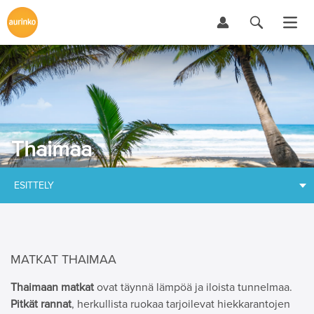
Thaimaa
ESITTELY
MATKAT THAIMAA
Thaimaan matkat
ovat täynnä lämpöä ja iloista tunnelmaa.
Pitkät rannat
, herkullista ruokaa tarjoilevat hiekkarantojen