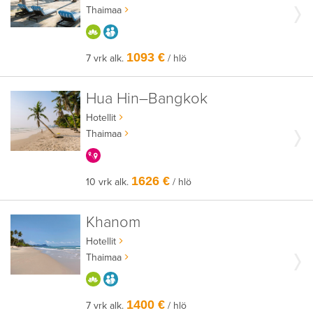
Thaimaa
HYVÄÄN OLOON
AIKUISEEN MAKUUN
1093 €
7 vrk alk.
/ hlö
Hua Hin–Bangkok
Hotellit
Thaimaa
KERRALLA ENEMMÄN
1626 €
10 vrk alk.
/ hlö
Khanom
Hotellit
Thaimaa
HYVÄÄN OLOON
AIKUISEEN MAKUUN
1400 €
7 vrk alk.
/ hlö