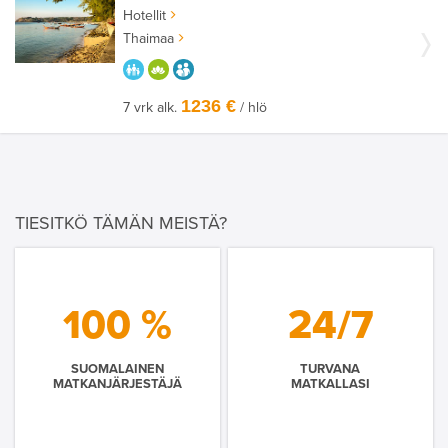
Hotellit
Thaimaa
PARASTA PERHEELLE
HYVÄÄN OLOON
AIKUISEEN MAKUUN
1236 €
7 vrk alk.
/ hlö
TIESITKÖ TÄMÄN MEISTÄ?
100 %
24/7
SUOMALAINEN
TURVANA
MATKANJÄRJESTÄJÄ
MATKALLASI