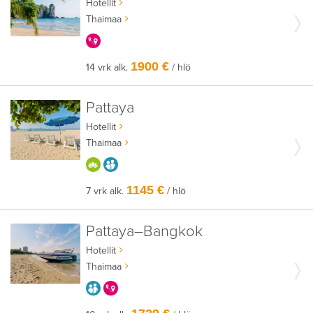
Hotellit
Thaimaa
KERRALLA ENEMMÄN
1900 €
14 vrk alk.
/ hlö
Pattaya
Hotellit
Thaimaa
HYVÄÄN OLOON
AIKUISEEN MAKUUN
1145 €
7 vrk alk.
/ hlö
Pattaya–Bangkok
Hotellit
Thaimaa
AIKUISEEN MAKUUN
KERRALLA ENEMMÄN