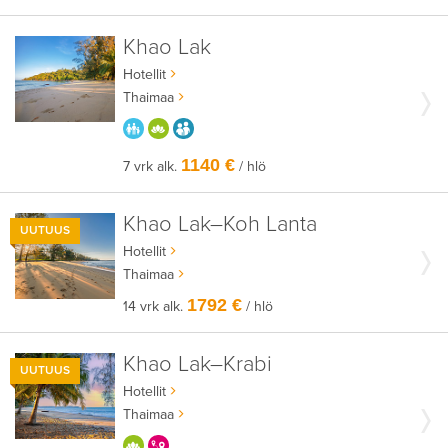
Khao Lak
Hotellit
Thaimaa
PARASTA PERHEELLE
HYVÄÄN OLOON
AIKUISEEN MAKUUN
1140 €
7 vrk alk.
/ hlö
Khao Lak–Koh Lanta
UUTUUS
Hotellit
Thaimaa
1792 €
14 vrk alk.
/ hlö
Khao Lak–Krabi
UUTUUS
Hotellit
Thaimaa
HYVÄÄN OLOON
KERRALLA ENEMMÄN