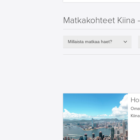
Matkakohteet Kiina 
Millaista matkaa haet?
Ho
Oma
Kiina