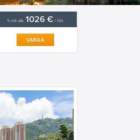
1026 €
5 vrk alk.
/ hlö
VARAA