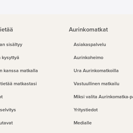
ietää
Aurinkomatkat
an sisältyy
Asiakaspalvelu
 kysyttyä
Aurinkoheimo
n kanssa matkalla
Ura Aurinkomatkoilla
tietää matkastasi
Vastuullinen matkailu
ot
Miksi valita Aurinkomatka-p
selvitys
Yritystiedot
utavat
Medialle