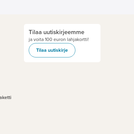
Tilaa uutiskirjeemme
ja voita 100 euron lahjakortti!
Tilaa uutiskirje
aketti