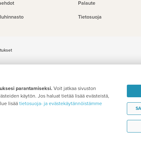
aehdot
Palaute
luhinnasto
Tietosuoja
tukset
ksesi parantamiseksi.
Voit jatkaa sivuston
steiden käytön. Jos haluat tietää lisää evästeistä,
lue lisää
tietosuoja- ja evästekäytännöistämme
SA