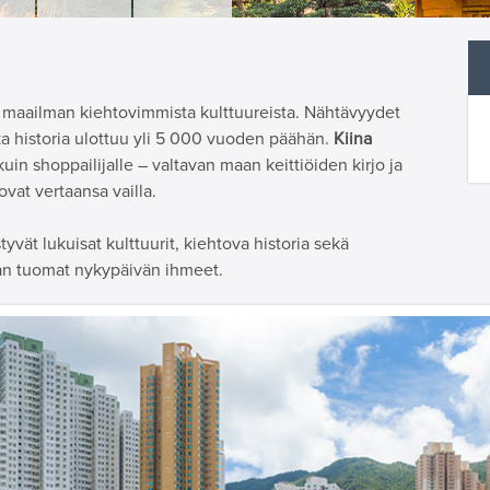
maailman kiehtovimmista kulttuureista. Nähtävyydet
a historia ulottuu yli 5 000 vuoden päähän.
Kiina
 kuin shoppailijalle – valtavan maan keittiöiden kirjo ja
vat vertaansa vailla.
yvät lukuisat kulttuurit, kiehtova historia sekä
an tuomat nykypäivän ihmeet.