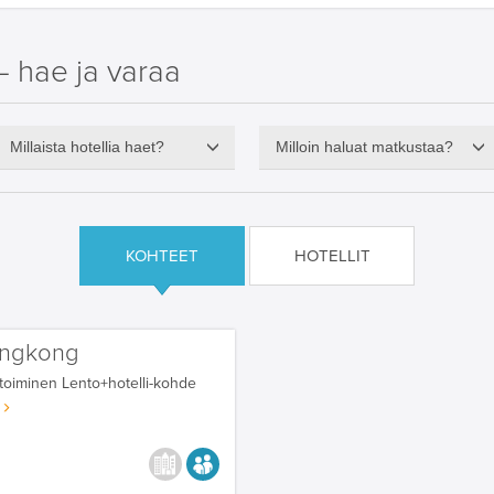
– hae ja varaa
Millaista hotellia haet?
Milloin haluat matkustaa?
KOHTEET
HOTELLIT
ngkong
toiminen
Lento+hotelli-kohde
KAUPUNGISTA KOKEMUKSIA
AIKUISEEN MAKUUN