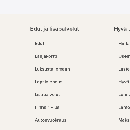
Edut ja lisäpalvelut
Hyvä t
Edut
Hinta
Lahjakortti
Usein
Luksusta lomaan
Laste
Lapsialennus
Hyvä 
Lisäpalvelut
Lenn
Finnair Plus
Lähtö
Autonvuokraus
Maks