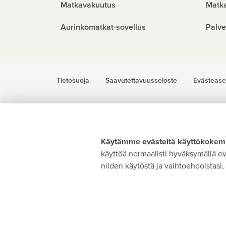
Matkavakuutus
Matk
Aurinkomatkat-sovellus
Palve
Tietosuoja
Saavutettavuusseloste
Evästease
Käytämme evästeitä käyttökokemu
käyttöä normaalisti hyväksymällä evä
niiden käytöstä ja vaihtoehdoistasi, 