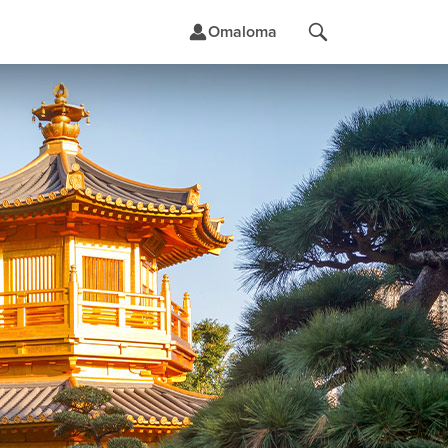
Omaloma
t