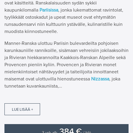
ovat käsitteitä. Ranskalaisuuden sydän sykkii
kaupunkilomalla
Pariisissa
, jonka lukemattomat ravintolat,
tyylikkäät ostoskadut ja upeat museot ovat ehtymätön
runsaudensarvi niin kulttuurin ystävälle, kulinaristille kuin
muodista kiinnostuneelle.
Manner-Ranska ulottuu Pariisin bulevardeilta pohjoisen
karunkauniille rannikoille, sisämaan vehreisiin jokilaaksoihin
ja Rivieran hiekkarannoilta Kaakkois-Ranskan Alpeille sekä
Provencen pieniin kyliin. Provencen ja Rivieran monet
mielenkiintoiset nähtävyydet ja taiteilijoita innoittaneet
maisemat ovat ulottuvilla hienostuneessa
Nizzassa
, joka
tunnetaan kuvankauniista,…
LUE LISÄÄ +
384 €
3 vrk alk.
/ hlö