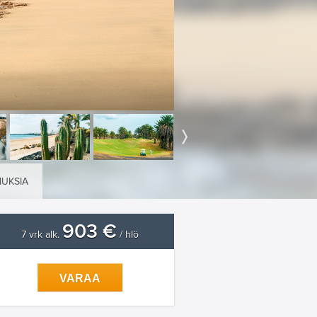
MUKSIA
903 €
7 vrk alk.
/ hlö
VARAA