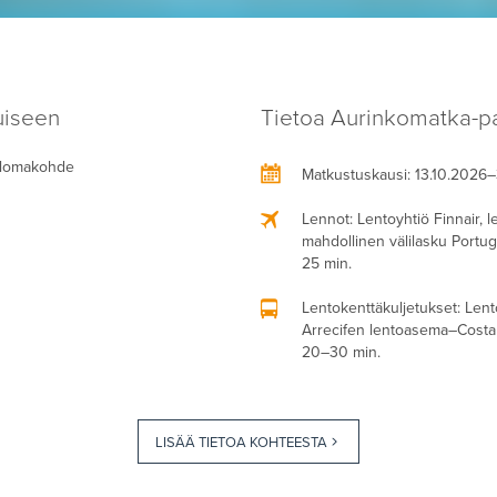
uiseen
Tietoa Aurinkomatka-pa
a lomakohde
Matkustuskausi
: 13.10.2026
Lennot
: Lentoyhtiö Finnair, 
mahdollinen välilasku Portuga
25 min.
Lentokenttäkuljetukset
: Lent
Arrecifen lentoasema–Costa 
20–30 min.
LISÄÄ TIETOA KOHTEESTA