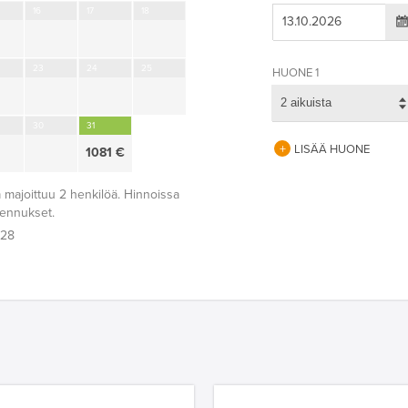
16
17
18
23
24
25
HUONE 1
2 aikuista
30
31
LISÄÄ HUONE
1081 €
 majoittuu 2 henkilöä. Hinnoissa
lennukset.
:28