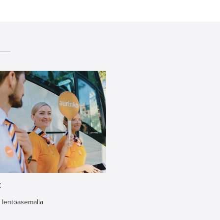
t
 lentoasemalla