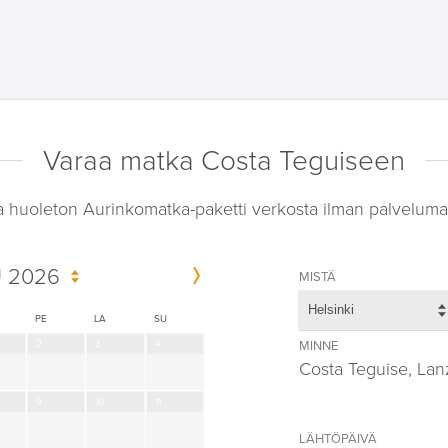
Varaa matka Costa Teguiseen
a huoleton Aurinkomatka-paketti verkosta ilman palveluma
 2026
MISTÄ
Helsinki
PE
LA
SU
2
3
4
MINNE
Costa Teguise, Lan
9
10
11
LÄHTÖPÄIVÄ