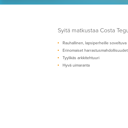
Syitä matkustaa Costa Teg
Rauhallinen, lapsiperheille soveltuv
Erinomaiset harrastusmahdollisuudet
Tyylikäs arkkitehtuuri
Hyvä uimaranta