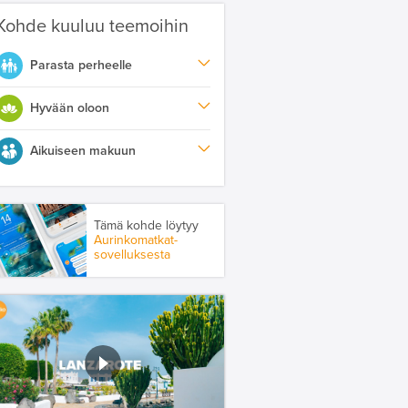
Kohde kuuluu teemoihin
Parasta perheelle
Hyvään oloon
Aikuiseen makuun
Tämä kohde löytyy
Aurinkomatkat-
sovelluksesta