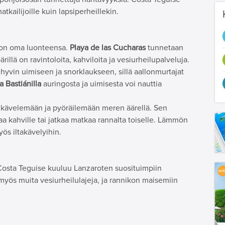
matkailijoille kuin lapsiperheillekin.
on oma luonteensa.
Playa de las Cucharas
tunnetaan
rillä on ravintoloita, kahviloita ja vesiurheilupalveluja.
 hyvin uimiseen ja snorklaukseen, sillä aallonmurtajat
a Bastiánilla
auringosta ja uimisesta voi nauttia
 kävelemään ja pyöräilemään meren äärellä. Sen
aa kahville tai jatkaa matkaa rannalta toiselle. Lämmön
yös iltakävelyihin.
 Costa Teguise kuuluu Lanzaroten suosituimpiin
n myös muita vesiurheilulajeja, ja rannikon maisemiin