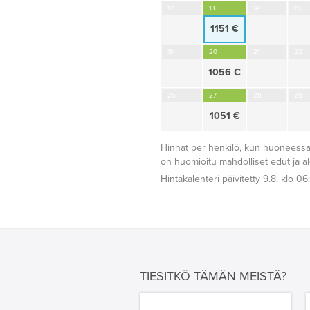
12
13
14
15
1151 €
19
20
21
22
1056 €
26
27
28
29
1051 €
Hinnat per henkilö, kun huoneessa
on huomioitu mahdolliset edut ja a
Hintakalenteri päivitetty 9.8. klo 06
TIESITKÖ TÄMÄN MEISTÄ?