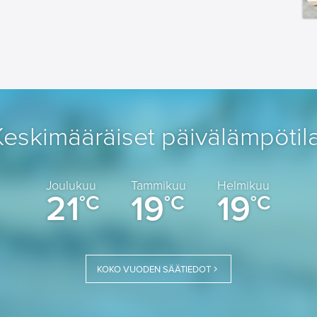
Keskimääräiset päivälämpötila
Joulukuu
Tammikuu
Helmikuu
21
19
19
°C
°C
°C
KOKO VUODEN SÄÄTIEDOT