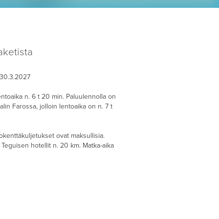
ketista
–30.3.2027
lentoaika n. 6 t 20 min. Paluulennolla on
lin Farossa, jolloin lentoaika on n. 7 t
okenttäkuljetukset ovat maksullisia.
Teguisen hotellit n. 20 km. Matka-aika