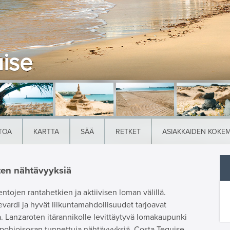
ise
TOA
KARTTA
SÄÄ
RETKET
ASIAKKAIDEN KOKE
oten nähtävyyksiä
entojen rantahetkien ja aktiivisen loman välillä.
evardi ja hyvät liikuntamahdollisuudet tarjoavat
. Lanzaroten itärannikolle levittäytyvä lomakaupunki
en pohjoisosan tunnettuja nähtävyyksiä. Costa Teguise