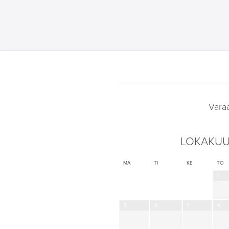
Vara
LOKAKUU
MA
TI
KE
TO
1
5
6
7
8