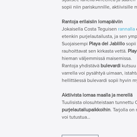
sopii niin pariskunnille, aktiivisille 
Rantoja erilaisiin lomapäiviin
Jokaisella Costa Teguisen
rannalla
etenkin purjelautailusta, ja sen ympä
Suojaisempi
Playa del Jablillo
sopii
rauhoittavat sen kirkasta vettä.
Play
hieman väljemmissä maisemissa.
Rantoja yhdistävä
bulevardi
kutsuu
varrella voi pysähtyä uimaan, istaht
hellittäessä bulevardi sopii hyvin m
Aktiivista lomaa maalla ja merellä
Tuulisista olosuhteistaan tunnettu
purjelautailupaikkoihin
. Tarjolla o
voi tutustua…