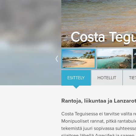
Costa Tegu
ESITTELY
HOTELLIT
TIE
Rantoja, liikuntaa ja Lanzar
Costa Teguisessa ei tarvitse valita r
Monipuoliset rannat, pitkä rantabul
tekemistä juuri sopivassa suhteessa
sijaitsee lähellä Arrecifeä ja saar