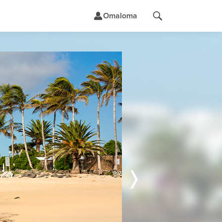
Omaloma
t