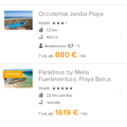
Occidental Jandia Playa

Hotelli
+
1,5 km
400 m
3,7
/ 5
Asiakasarvio
880 €
7 vrk alk.
/ hlö
Paradisus by Melia
UUTUUS
Fuerteventura, Playa Barca

Hotelli
22 km (Jandia)
rannalla
1619 €
7 vrk alk.
/ hlö