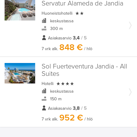
Servatur Alameda de Jandia

Huoneistohotelli
keskustassa
300 m
3,4
/ 5
Asiakasarvio
848 €
7 vrk alk.
/ hlö
Sol Fuerteventura Jandia - All
Suites

Hotelli
keskustassa
150 m
3,8
/ 5
Asiakasarvio
952 €
7 vrk alk.
/ hlö