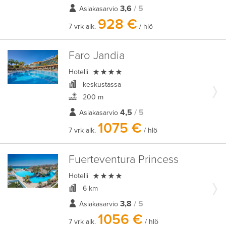
3,6
/ 5
Asiakasarvio
928 €
7 vrk alk.
/ hlö
Faro Jandia

Hotelli
keskustassa
200 m
4,5
/ 5
Asiakasarvio
1075 €
7 vrk alk.
/ hlö
Fuerteventura Princess

Hotelli
6 km
3,8
/ 5
Asiakasarvio
1056 €
7 vrk alk.
/ hlö