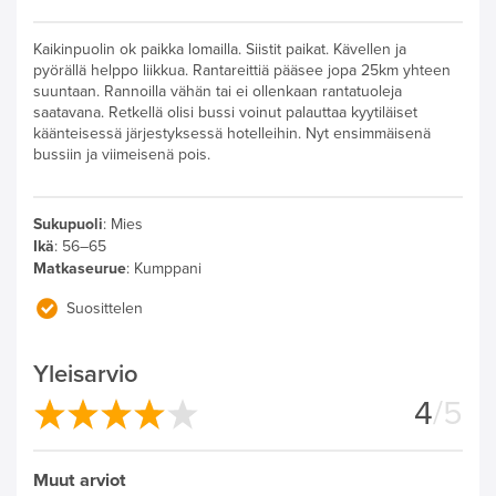
Kaikinpuolin ok paikka lomailla. Siistit paikat. Kävellen ja
pyörällä helppo liikkua. Rantareittiä pääsee jopa 25km yhteen
suuntaan. Rannoilla vähän tai ei ollenkaan rantatuoleja
saatavana. Retkellä olisi bussi voinut palauttaa kyytiläiset
käänteisessä järjestyksessä hotelleihin. Nyt ensimmäisenä
bussiin ja viimeisenä pois.
Sukupuoli
:
Mies
Ikä
:
56–65
Matkaseurue
:
Kumppani
Suosittelen
Yleisarvio
4
/5
Muut arviot