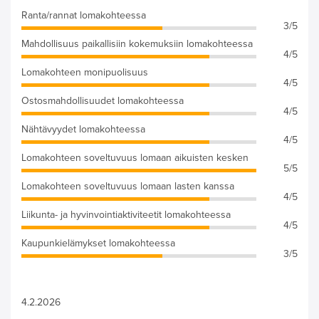
Ranta/rannat lomakohteessa
3/5
Mahdollisuus paikallisiin kokemuksiin lomakohteessa
4/5
Lomakohteen monipuolisuus
4/5
Ostosmahdollisuudet lomakohteessa
4/5
Nähtävyydet lomakohteessa
4/5
Lomakohteen soveltuvuus lomaan aikuisten kesken
5/5
Lomakohteen soveltuvuus lomaan lasten kanssa
4/5
Liikunta- ja hyvinvointiaktiviteetit lomakohteessa
4/5
Kaupunkielämykset lomakohteessa
3/5
4.2.2026