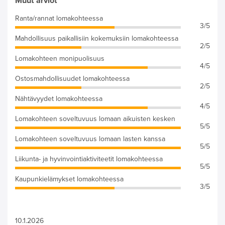
Muut arviot
Ranta/rannat lomakohteessa
3/5
Mahdollisuus paikallisiin kokemuksiin lomakohteessa
2/5
Lomakohteen monipuolisuus
4/5
Ostosmahdollisuudet lomakohteessa
2/5
Nähtävyydet lomakohteessa
4/5
Lomakohteen soveltuvuus lomaan aikuisten kesken
5/5
Lomakohteen soveltuvuus lomaan lasten kanssa
5/5
Liikunta- ja hyvinvointiaktiviteetit lomakohteessa
5/5
Kaupunkielämykset lomakohteessa
3/5
10.1.2026