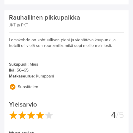
Rauhallinen pikkupaikka
JKT ja PKT
Lomakohde on kohtuullisen pieni ja viehättävä kaupunki ja
hotelli oli vielä sen reunamilla, mikä sopi meille mainiosti.
Sukupuoli
:
Mies
Ikä
:
56–65
Matkaseurue
:
Kumppani
Suosittelen
Yleisarvio
4
/5