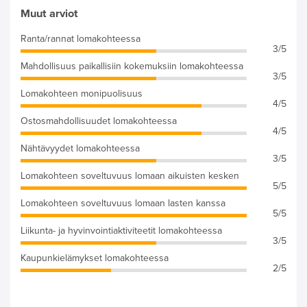
Muut arviot
Ranta/rannat lomakohteessa
3/5
Mahdollisuus paikallisiin kokemuksiin lomakohteessa
3/5
Lomakohteen monipuolisuus
4/5
Ostosmahdollisuudet lomakohteessa
4/5
Nähtävyydet lomakohteessa
3/5
Lomakohteen soveltuvuus lomaan aikuisten kesken
5/5
Lomakohteen soveltuvuus lomaan lasten kanssa
5/5
Liikunta- ja hyvinvointiaktiviteetit lomakohteessa
3/5
Kaupunkielämykset lomakohteessa
2/5