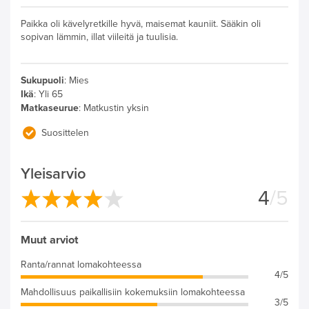
Paikka oli kävelyretkille hyvä, maisemat kauniit. Sääkin oli
sopivan lämmin, illat viileitä ja tuulisia.
Sukupuoli
:
Mies
Ikä
:
Yli 65
Matkaseurue
:
Matkustin yksin
Suosittelen
Yleisarvio
4
/5
Muut arviot
Ranta/rannat lomakohteessa
4/5
Mahdollisuus paikallisiin kokemuksiin lomakohteessa
3/5