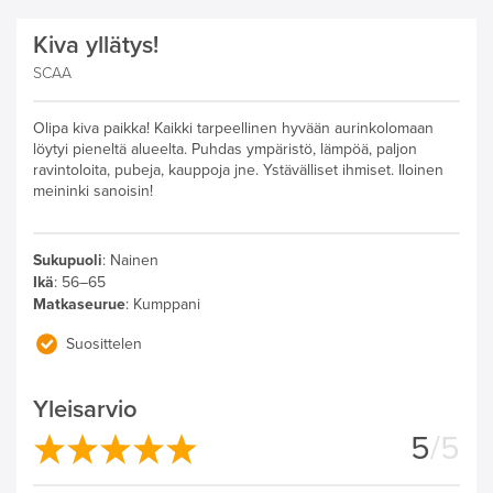
Kiva yllätys!
SCAA
Olipa kiva paikka! Kaikki tarpeellinen hyvään aurinkolomaan
löytyi pieneltä alueelta. Puhdas ympäristö, lämpöä, paljon
ravintoloita, pubeja, kauppoja jne. Ystävälliset ihmiset. Iloinen
meininki sanoisin!
Sukupuoli
:
Nainen
Ikä
:
56–65
Matkaseurue
:
Kumppani
Suosittelen
Yleisarvio
5
/5