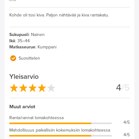
Kohde oli tosi kiva. Paljon nähtävää ja kiva rantakatu.
Sukupuoli
:
Nainen
Ikä
:
35–44
Matkaseurue
:
Kumppani
Suosittelen
Yleisarvio
4
/5
Muut arviot
Ranta/rannat lomakohteessa
4/5
Mahdollisuus paikallisiin kokemuksiin lomakohteessa
4/5