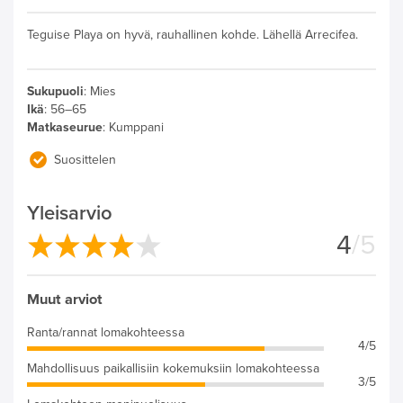
Teguise Playa on hyvä, rauhallinen kohde. Lähellä Arrecifea.
Sukupuoli
:
Mies
Ikä
:
56–65
Matkaseurue
:
Kumppani
Suosittelen
Yleisarvio
4
/5
Muut arviot
Ranta/rannat lomakohteessa
4/5
Mahdollisuus paikallisiin kokemuksiin lomakohteessa
3/5