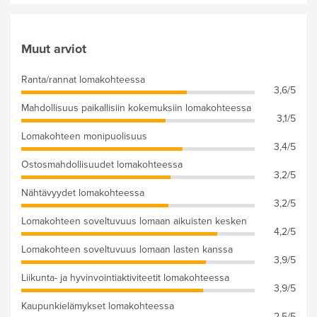
Muut arviot
Ranta/rannat lomakohteessa
3,6/5
Mahdollisuus paikallisiin kokemuksiin lomakohteessa
3,1/5
Lomakohteen monipuolisuus
3,4/5
Ostosmahdollisuudet lomakohteessa
3,2/5
Nähtävyydet lomakohteessa
3,2/5
Lomakohteen soveltuvuus lomaan aikuisten kesken
4,2/5
Lomakohteen soveltuvuus lomaan lasten kanssa
3,9/5
Liikunta- ja hyvinvointiaktiviteetit lomakohteessa
3,9/5
Kaupunkielämykset lomakohteessa
2,5/5