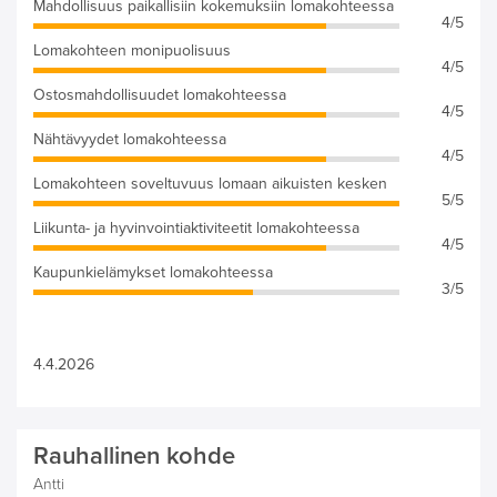
Mahdollisuus paikallisiin kokemuksiin lomakohteessa
4/5
Lomakohteen monipuolisuus
4/5
Ostosmahdollisuudet lomakohteessa
4/5
Nähtävyydet lomakohteessa
4/5
Lomakohteen soveltuvuus lomaan aikuisten kesken
5/5
Liikunta- ja hyvinvointiaktiviteetit lomakohteessa
4/5
Kaupunkielämykset lomakohteessa
3/5
4.4.2026
Rauhallinen kohde
Antti