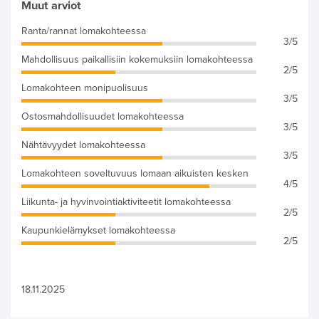
Muut arviot
Ranta/rannat lomakohteessa
3/5
Mahdollisuus paikallisiin kokemuksiin lomakohteessa
2/5
Lomakohteen monipuolisuus
3/5
Ostosmahdollisuudet lomakohteessa
3/5
Nähtävyydet lomakohteessa
3/5
Lomakohteen soveltuvuus lomaan aikuisten kesken
4/5
Liikunta- ja hyvinvointiaktiviteetit lomakohteessa
2/5
Kaupunkielämykset lomakohteessa
2/5
18.11.2025