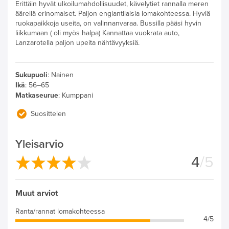
Erittäin hyvät ulkoilumahdollisuudet, kävelytiet rannalla meren
äärellä erinomaiset. Paljon englantilaisia lomakohteessa. Hyviä
ruokapaikkoja useita, on valinnanvaraa. Bussilla pääsi hyvin
liikkumaan ( oli myös halpa) Kannattaa vuokrata auto,
Lanzarotella paljon upeita nähtävyyksiä.
Sukupuoli
:
Nainen
Ikä
:
56–65
Matkaseurue
:
Kumppani
Suosittelen
Yleisarvio
4
/5
Muut arviot
Ranta/rannat lomakohteessa
4/5