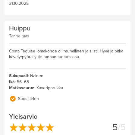
31.10.2025
Huippu
Tänne taas
Costa Teguise lomakohde oli rauhallinen ja siisti. Hyvä ja pitkä
kävely/pyöräily tie rannan tuntumassa.
Sukupuoli
:
Nainen
Ikä
:
56–65
Matkaseurue
:
Kaveriporukka
Suosittelen
Yleisarvio
5
/5