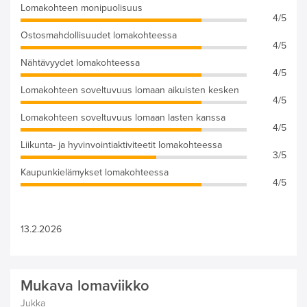
Lomakohteen monipuolisuus
4/5
Ostosmahdollisuudet lomakohteessa
4/5
Nähtävyydet lomakohteessa
4/5
Lomakohteen soveltuvuus lomaan aikuisten kesken
4/5
Lomakohteen soveltuvuus lomaan lasten kanssa
4/5
Liikunta- ja hyvinvointiaktiviteetit lomakohteessa
3/5
Kaupunkielämykset lomakohteessa
4/5
13.2.2026
Mukava lomaviikko
Jukka