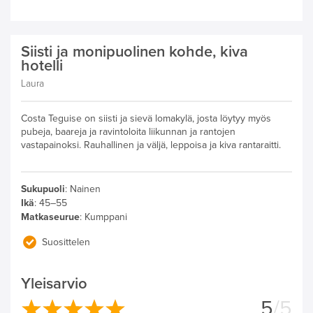
Siisti ja monipuolinen kohde, kiva
hotelli
Laura
Costa Teguise on siisti ja sievä lomakylä, josta löytyy myös
pubeja, baareja ja ravintoloita liikunnan ja rantojen
vastapainoksi. Rauhallinen ja väljä, leppoisa ja kiva rantaraitti.
Sukupuoli
:
Nainen
Ikä
:
45–55
Matkaseurue
:
Kumppani
Suosittelen
Yleisarvio
5
/5