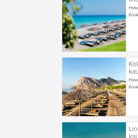
Hotel
Krei
Ko
ka
Hotel
Krei
Li
ka