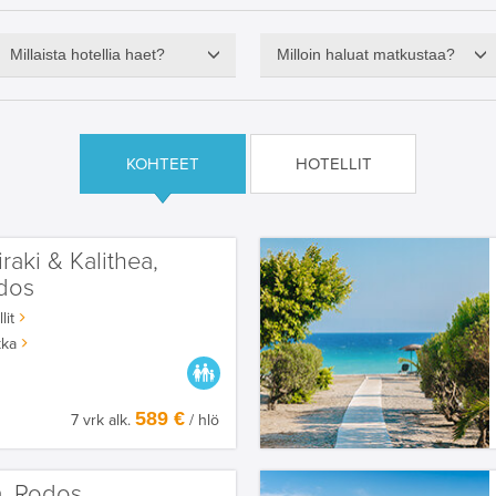
Millaista hotellia haet?
Milloin haluat matkustaa?
KOHTEET
HOTELLIT
iraki & Kalithea,
dos
lit
kka
PARASTA PERHEELLE
589 €
7 vrk alk.
/ hlö
a, Rodos