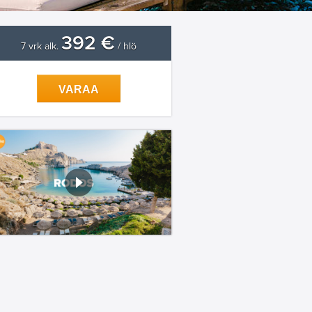
392 €
7 vrk alk.
/ hlö
VARAA