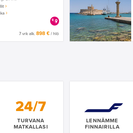
lit
kka
KERRALLA ENEMMÄN
898 €
7 vrk alk.
/ hlö
24/7
TURVANA
LENNÄMME
MATKALLASI
FINNAIRILLA