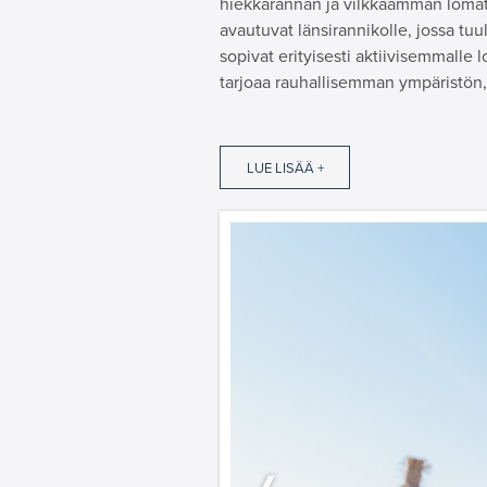
hiekkarannan ja vilkkaamman lomat
avautuvat länsirannikolle, jossa tu
sopivat erityisesti aktiivisemmalle lo
tarjoaa rauhallisemman ympäristön,
LUE LISÄÄ +