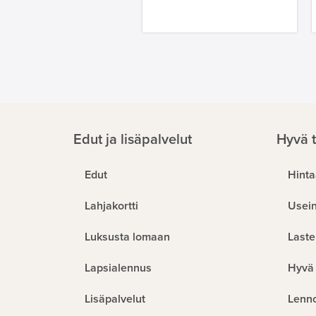
Edut ja lisäpalvelut
Hyvä t
Edut
Hinta
Lahjakortti
Usein
Luksusta lomaan
Laste
Lapsialennus
Hyvä 
Lisäpalvelut
Lenn