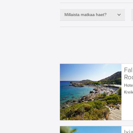
Millaista matkaa haet?
Fal
Ro
Hotel
Krei
Ixi