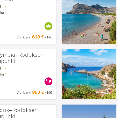
lit
kka
HYVÄÄN OLOON
619 €
7 vrk alk.
/ hlö
lymbia–Rodoksen
upunki
lit
kka
KERRALLA ENEMMÄN
960 €
7 vrk alk.
/ hlö
ndos–Rodoksen
upunki