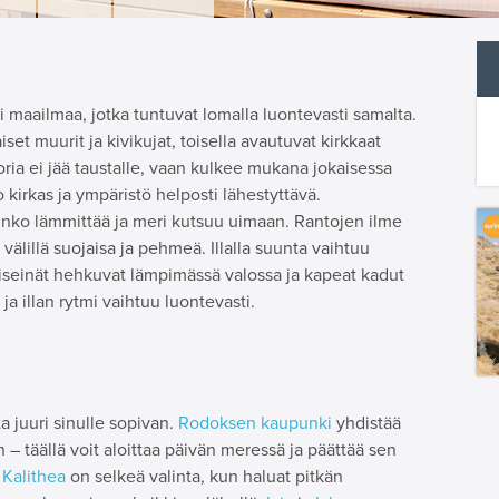
 maailmaa, jotka tuntuvat lomalla luontevasti samalta.
set muurit ja kivikujat, toisella avautuvat kirkkaat
toria ei jää taustalle, vaan kulkee mukana jokaisessa
kirkas ja ympäristö helposti lähestyttävä.
rinko lämmittää ja meri kutsuu uimaan. Rantojen ilme
, välillä suojaisa ja pehmeä. Illalla suunta vaihtuu
viseinät hehkuvat lämpimässä valossa ja kapeat kadut
 ja illan rytmi vaihtuu luontevasti.
 juuri sinulle sopivan.
Rodoksen kaupunki
yhdistää
 – täällä voit aloittaa päivän meressä ja päättää sen
 Kalithea
on selkeä valinta, kun haluat pitkän