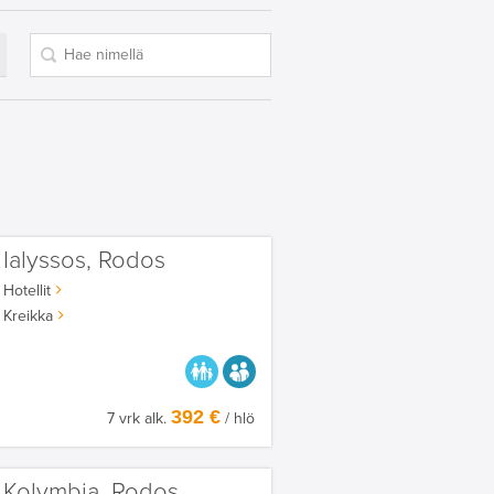
Ialyssos, Rodos
Hotellit
Kreikka
PARASTA PERHEELLE
AIKUISEEN MAKUUN
392 €
7 vrk alk.
/ hlö
Kolymbia, Rodos