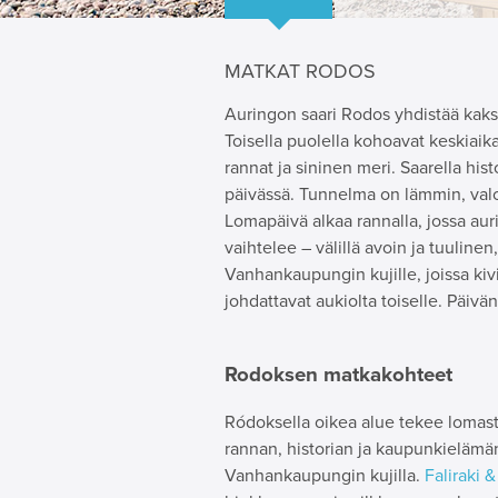
MATKAT RODOS
Auringon saari Rodos yhdistää kaksi
Toisella puolella kohoavat keskiaikai
rannat ja sininen meri. Saarella his
päivässä. Tunnelma on lämmin, valo 
Lomapäivä alkaa rannalla, jossa au
vaihtelee – välillä avoin ja tuulinen
Vanhankaupungin kujille, joissa ki
johdattavat aukiolta toiselle. Päivän
Rodoksen matkakohteet
Ródoksella oikea alue tekee lomasta
rannan, historian ja kaupunkielämän
Vanhankaupungin kujilla.
Faliraki &