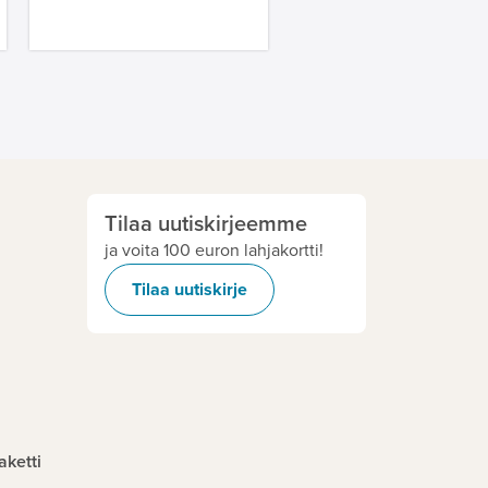
Tilaa uutiskirjeemme
ja voita 100 euron lahjakortti!
Tilaa uutiskirje
aketti