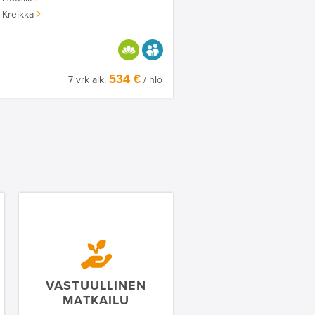
Kreikka
HYVÄÄN OLOON
AIKUISEEN MAKUUN
534 €
7 vrk alk.
/ hlö
VASTUULLINEN
MATKAILU