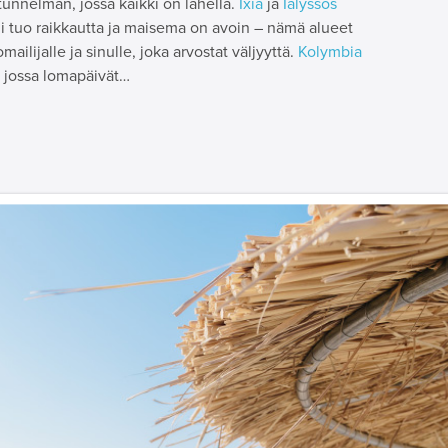
unnelman, jossa kaikki on lähellä.
Ixia
ja
Ialyssos
uli tuo raikkautta ja maisema on avoin – nämä alueet
mailijalle ja sinulle, joka arvostat väljyyttä.
Kolymbia
 jossa lomapäivät…