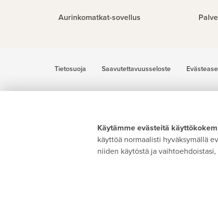
Aurinkomatkat-sovellus
Palve
Tietosuoja
Saavutettavuusseloste
Evästease
Käytämme evästeitä käyttökokemu
käyttöä normaalisti hyväksymällä evä
niiden käytöstä ja vaihtoehdoistasi, 