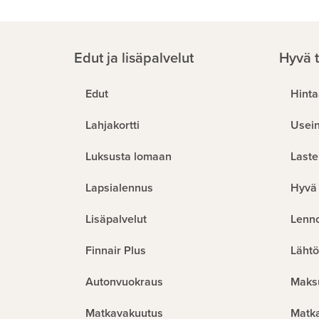
Edut ja lisäpalvelut
Hyvä t
Edut
Hinta
Lahjakortti
Usein
Luksusta lomaan
Laste
Lapsialennus
Hyvä 
Lisäpalvelut
Lenn
Finnair Plus
Lähtö
Autonvuokraus
Maks
Matkavakuutus
Matk