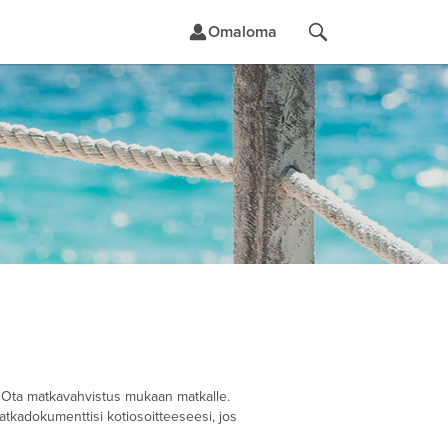
Omaloma
t
i. Ota matkavahvistus mukaan matkalle.
atkadokumenttisi kotiosoitteeseesi, jos