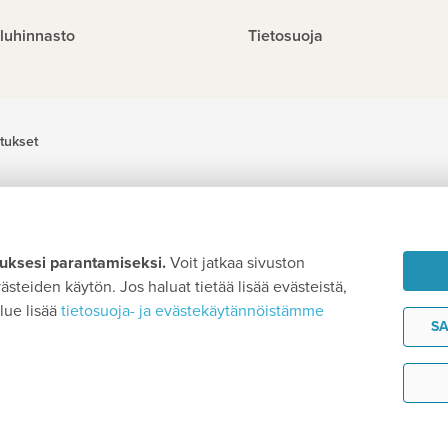
luhinnasto
Tietosuoja
tukset
ksesi parantamiseksi.
Voit jatkaa sivuston
steiden käytön. Jos haluat tietää lisää evästeistä,
lue lisää
tietosuoja- ja evästekäytännöistämme
SA