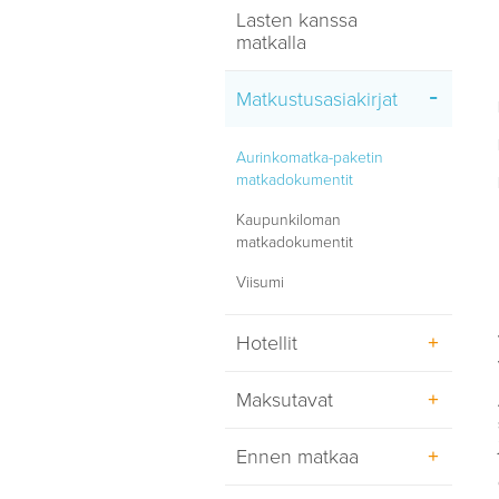
Lasten kanssa
Matkan varaaminen
matkalla
Matkan lisäpalvelut
Matkustusasiakirjat
Ennen matkaa
Majoitus
Aurinkomatka-paketin
matkadokumentit
Matkakohteessa
Kaupunkiloman
Matkan jälkeen
matkadokumentit
Viisumi
Hotellit
Maksutavat
Ateriat
Hotellin ympäristö
Ennen matkaa
Loppumaksu ja
matkaliput
Huoneiden jako ja