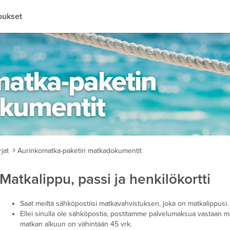
oukset
Perhehotellit
Äkkilähdöt
All inclusive
Lapsialennukset
Helsinki
Rooma
Sportti
Kesän lomamatkat
Liikuntaesteetön
atka-paketin
Oulu
Lontoo
Huoneita uima-altaalla
Talven lomamatkat
Ympäristösertifioidut hotelli
kumentit
Rovaniemi
Kööpenhamina
Katso kaikki kohteet
Kuopio
Pariisi
jat
Aurinkomatka-paketin matkadokumentit
Vaasa
Firenze
Matkalippu, passi ja henkilökortti
Riika
Saat meiltä sähköpostiisi matkavahvistuksen, joka on matkalippus
Ellei sinulla ole sähköpostia, postitamme palvelumaksua vastaan m
Katso kaikki Kaupunkilomat
matkan alkuun on vähintään 45 vrk.