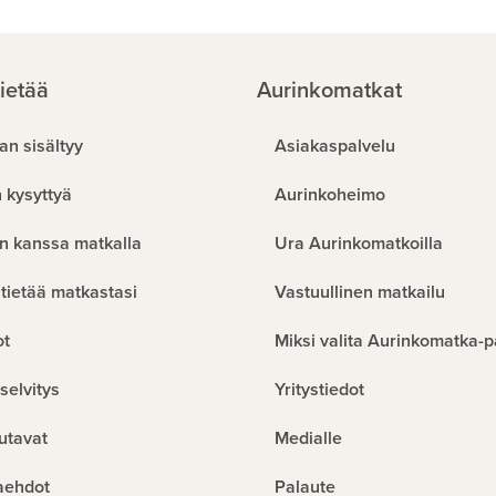
ietää
Aurinkomatkat
an sisältyy
Asiakaspalvelu
 kysyttyä
Aurinkoheimo
n kanssa matkalla
Ura Aurinkomatkoilla
tietää matkastasi
Vastuullinen matkailu
ot
Miksi valita Aurinkomatka-p
selvitys
Yritystiedot
utavat
Medialle
aehdot
Palaute