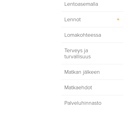
luovutus
Lentoasemalla
Omatoimimatkailijan
Takaisinmaksu
muistilista
Huoneiden varustus
Lennot
Hotellien palvelut
Takuumaksu hotelliin
Lomakohteessa
Istuinpaikat ja tarjoilu
kirjauduttaessa
Finnairin lennoilla
Terveys ja
Businessluokka
turvallisuus
Liittymälennot
Matkan jälkeen
Lähtöselvitys
Matkatavarat
Matkaehdot
Palveluhinnasto