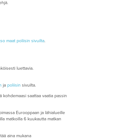
ehjä.
so maat poliisin sivuilta
.
öisesti luettavia.
n
ja
poliisin
sivuilta.
ä kohdemaasi saattaa vaatia passin
oimassa Eurooppaan ja lähialueille
lla matkoilla 6 kuukautta matkan
itää aina mukana