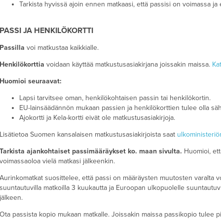
Tarkista hyvissä ajoin ennen matkaasi, että passisi on voimassa ja 
PASSI JA HENKILÖKORTTI
Passilla
voi matkustaa kaikkialle.
Henkilökorttia
voidaan käyttää matkustusasiakirjana joissakin maissa.
Kat
Huomioi seuraavat:
Lapsi tarvitsee oman, henkilökohtaisen passin tai henkilökortin.
EU-lainsäädännön mukaan passien ja henkilökorttien tulee olla sähk
Ajokortti ja Kela-kortti eivät ole matkustusasiakirjoja.
Lisätietoa Suomen kansalaisen matkustusasiakirjoista saat
ulkoministeriö
Tarkista ajankohtaiset passimääräykset ko. maan sivulta.
Huomioi, ett
voimassaoloa vielä matkasi jälkeenkin.
Aurinkomatkat suosittelee, että passi on määräysten muutosten varalta v
suuntautuvilla matkoilla 3 kuukautta ja Euroopan ulkopuolelle suuntautuvi
jälkeen.
Ota passista kopio mukaan matkalle. Joissakin maissa passikopio tulee p