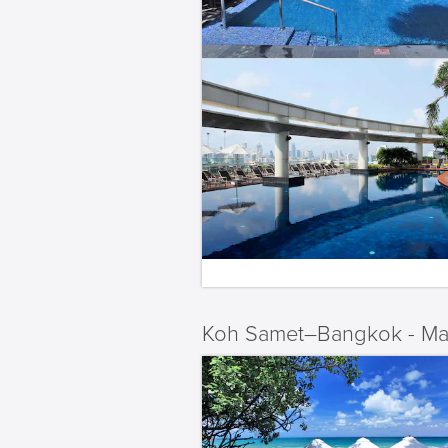
Koh Samet–Bangkok - Maj