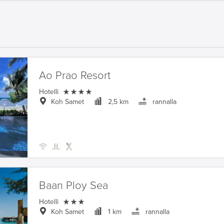
Ao Prao Resort

Hotelli
Koh Samet
2,5 km
rannalla
Baan Ploy Sea

Hotelli
Koh Samet
1 km
rannalla