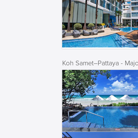
Koh Samet–Pattaya - Majo