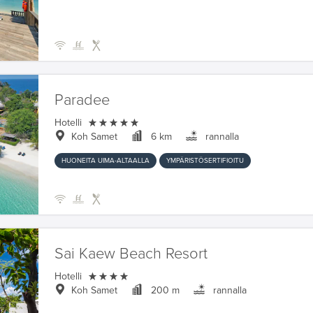
Paradee

Hotelli
Koh Samet
6 km
rannalla
HUONEITA UIMA-ALTAALLA
YMPÄRISTÖSERTIFIOITU
Sai Kaew Beach Resort

Hotelli
Koh Samet
200 m
rannalla