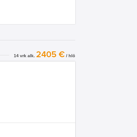
2405 €
14 vrk alk.
/ hlö