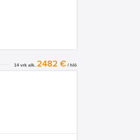
2482 €
14 vrk alk.
/ hlö