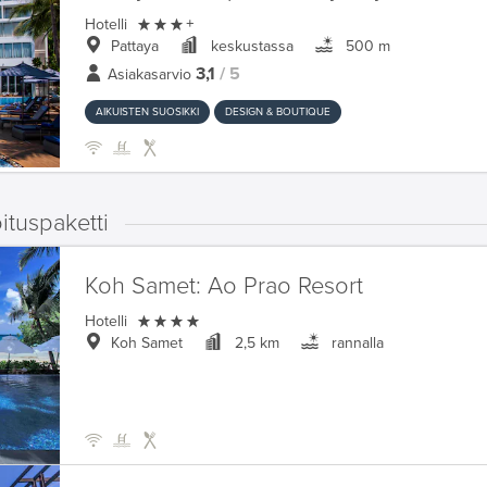

Hotelli
+
Pattaya
keskustassa
500 m
3,1
/ 5
Asiakasarvio
AIKUISTEN SUOSIKKI
DESIGN & BOUTIQUE
ituspaketti
Koh Samet:
Ao Prao Resort

Hotelli
Koh Samet
2,5 km
rannalla