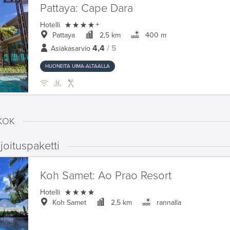
Pattaya:
Cape Dara

Hotelli
+
Pattaya
2,5 km
400 m
4,4
/ 5
Asiakasarvio
HUONEITA UIMA-ALTAALLA
KOK
oituspaketti
Koh Samet:
Ao Prao Resort

Hotelli
Koh Samet
2,5 km
rannalla