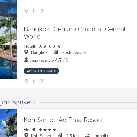
Bangkok:
Centara Grand at Central
World

Hotelli
Bangkok
keskustassa
4,7
/ 5
Asiakasarvio
AIKUISTEN SUOSIKKI
oituspaketti
Koh Samet:
Ao Prao Resort

Hotelli
Koh Samet
2,5 km
rannalla