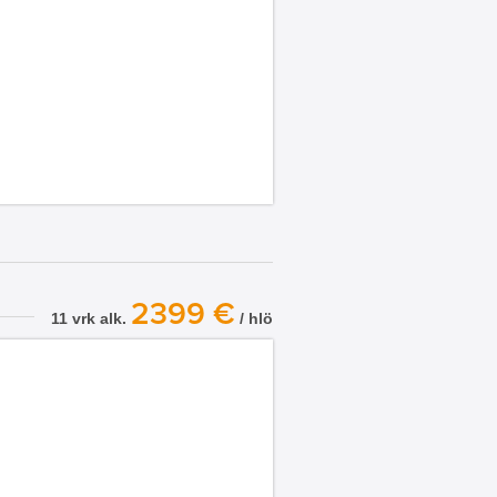
2399 €
11 vrk alk.
/ hlö