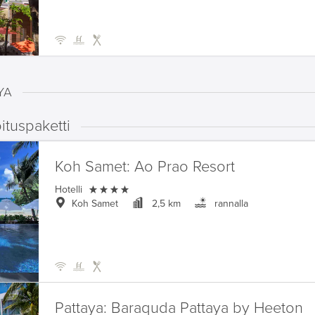
YA
ituspaketti
Koh Samet:
Ao Prao Resort

Hotelli
Koh Samet
2,5 km
rannalla
Pattaya:
Baraquda Pattaya by Heeton