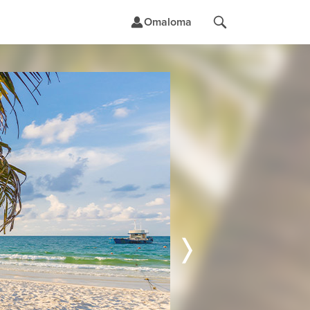
Omaloma
t