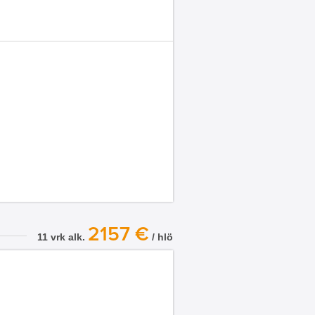
2157 €
11 vrk alk.
/ hlö