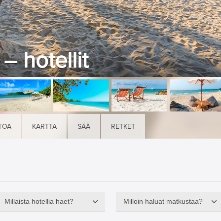
– hotellit
TOA
KARTTA
SÄÄ
RETKET
Millaista hotellia haet?
Milloin haluat matkustaa?