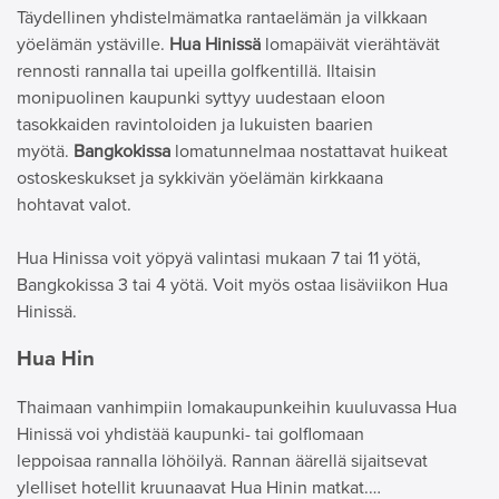
Täydellinen yhdistelmämatka rantaelämän ja vilkkaan
yöelämän ystäville.
Hua Hinissä
lomapäivät vierähtävät
rennosti rannalla tai upeilla golfkentillä. Iltaisin
monipuolinen kaupunki syttyy uudestaan eloon
tasokkaiden ravintoloiden ja lukuisten baarien
myötä.
Bangkokissa
lomatunnelmaa nostattavat huikeat
ostoskeskukset ja sykkivän yöelämän kirkkaana
hohtavat valot.
Hua Hinissa voit yöpyä valintasi mukaan 7 tai 11 yötä,
Bangkokissa 3 tai 4 yötä. Voit myös ostaa lisäviikon Hua
Hinissä.
Hua Hin
Thaimaan vanhimpiin lomakaupunkeihin kuuluvassa Hua
Hinissä voi yhdistää kaupunki- tai golflomaan
leppoisaa rannalla löhöilyä. Rannan äärellä sijaitsevat
ylelliset hotellit kruunaavat Hua Hinin matkat.…