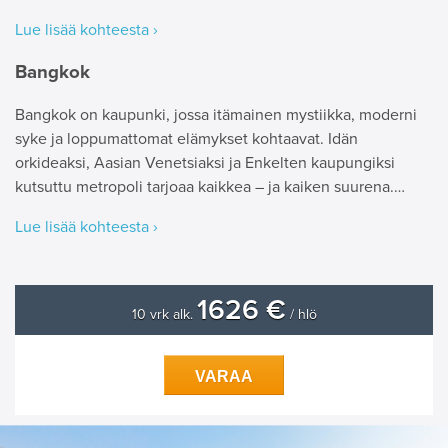
Lue lisää kohteesta ›
Bangkok
Bangkok on kaupunki, jossa itämainen mystiikka, moderni
syke ja loppumattomat elämykset kohtaavat. Idän
orkideaksi, Aasian Venetsiaksi ja Enkelten kaupungiksi
kutsuttu metropoli tarjoaa kaikkea – ja kaiken suurena.…
Lue lisää kohteesta ›
1626 €
10 vrk alk.
/ hlö
VARAA