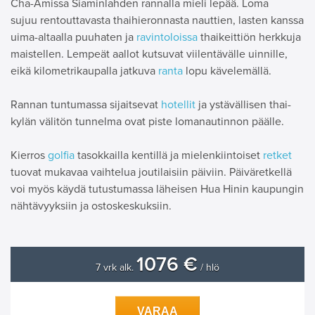
Cha-Amissa Siaminlahden rannalla mieli lepää. Loma
sujuu rentouttavasta thaihieronnasta nauttien, lasten kanssa
uima-altaalla puuhaten ja
ravintoloissa
thaikeittiön herkkuja
maistellen. Lempeät aallot kutsuvat viilentävälle uinnille,
eikä kilometrikaupalla jatkuva
ranta
lopu kävelemällä.
Rannan tuntumassa sijaitsevat
hotellit
ja ystävällisen thai-
kylän välitön tunnelma ovat piste lomanautinnon päälle.
Kierros
golfia
tasokkailla kentillä ja mielenkiintoiset
retket
tuovat mukavaa vaihtelua joutilaisiin päiviin. Päiväretkellä
voi myös käydä tutustumassa läheisen Hua Hinin kaupungin
nähtävyyksiin ja ostoskeskuksiin.
1076 €
7 vrk alk.
/ hlö
VARAA