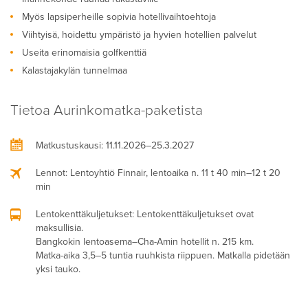
Myös lapsiperheille sopivia hotellivaihtoehtoja
Viihtyisä, hoidettu ympäristö ja hyvien hotellien palvelut
Useita erinomaisia golfkenttiä
Kalastajakylän tunnelmaa
Tietoa Aurinkomatka-paketista
Matkustuskausi
: 11.11.2026–25.3.2027
Lennot
: Lentoyhtiö Finnair, lentoaika n. 11 t 40 min–12 t 20
min
Lentokenttäkuljetukset
: Lentokenttäkuljetukset ovat
maksullisia.
Bangkokin lentoasema–Cha-Amin hotellit n. 215 km.
Matka-aika 3,5–5 tuntia ruuhkista riippuen. Matkalla pidetään
yksi tauko.