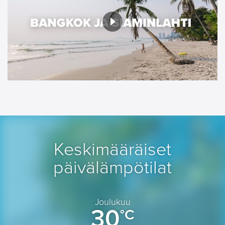
Keskimääräiset
päivälämpötilat
Joulukuu
30
°C