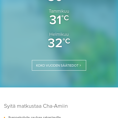
Tammikuu
31
°C
Helmikuu
32
°C
KOKO VUODEN SÄÄTIEDOT
Syitä matkustaa Cha-Amiin
Ihannekohde rauhaa rakastaville