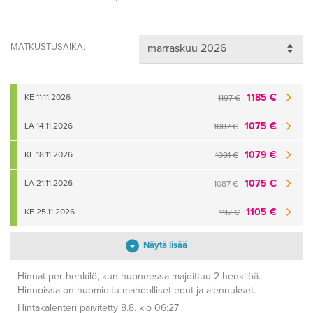
MATKUSTUSAIKA:
1185 €
KE 11.11.2026
1197 €
1075 €
LA 14.11.2026
1087 €
1079 €
KE 18.11.2026
1091 €
1075 €
LA 21.11.2026
1087 €
1105 €
KE 25.11.2026
1117 €
Näytä lisää
Hinnat per henkilö, kun huoneessa majoittuu 2 henkilöä.
Hinnoissa on huomioitu mahdolliset edut ja alennukset.
Hintakalenteri päivitetty 8.8. klo 06:27