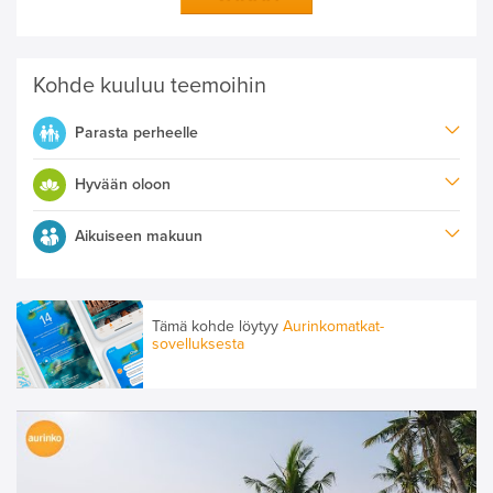
Kohde kuuluu teemoihin
Parasta perheelle
Hyvään oloon
Aikuiseen makuun
Tämä kohde löytyy
Aurinkomatkat-
sovelluksesta