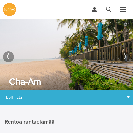
Cha-Am
ESITTELY
Rentoa rantaelämää