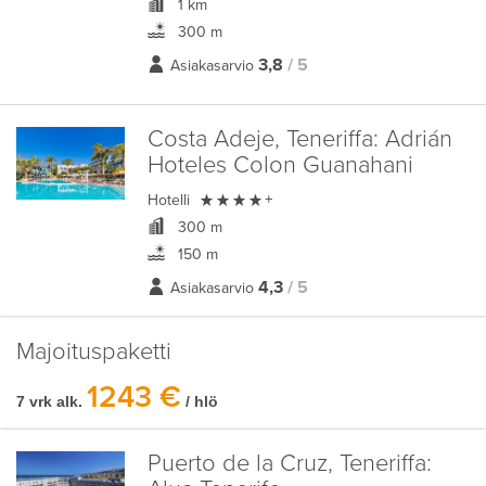
1 km
300 m
3,8
/ 5
Asiakasarvio
Costa Adeje, Teneriffa:
Adrián
Hoteles Colon Guanahani

Hotelli
+
300 m
150 m
4,3
/ 5
Asiakasarvio
Majoituspaketti
1243 €
7 vrk alk.
/ hlö
Puerto de la Cruz, Teneriffa: