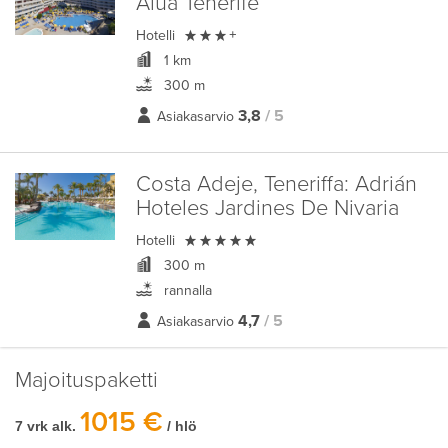
Alua Tenerife

Hotelli
+
1 km
300 m
3,8
/ 5
Asiakasarvio
Costa Adeje, Teneriffa:
Adrián
Hoteles Jardines De Nivaria

Hotelli
300 m
rannalla
4,7
/ 5
Asiakasarvio
Majoituspaketti
1015 €
7 vrk alk.
/ hlö