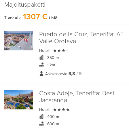
Majoituspaketti
1307 €
7 vrk alk.
/ hlö
Puerto de la Cruz, Teneriffa:
AF
Valle Orotava

Hotelli
+
350 m
1 km
3,8
/ 5
Asiakasarvio
Costa Adeje, Teneriffa:
Best
Jacaranda

Hotelli
400 m
600 m