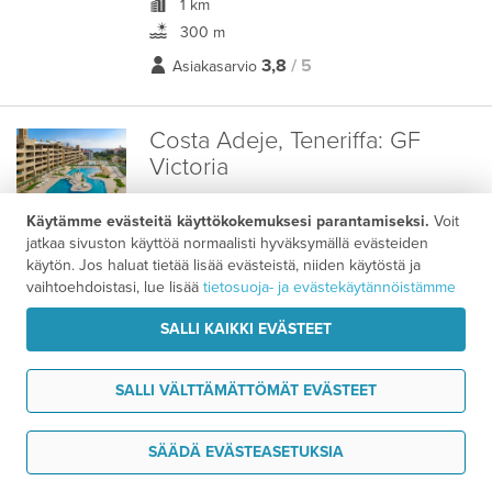
1 km
300 m
3,8
/ 5
Asiakasarvio
Costa Adeje, Teneriffa:
GF
Victoria

Hotelli
Käytämme evästeitä käyttökokemuksesi parantamiseksi.
Voit
keskustassa
jatkaa sivuston käyttöä normaalisti hyväksymällä evästeiden
300 m
käytön. Jos haluat tietää lisää evästeistä, niiden käytöstä ja
vaihtoehdoistasi, lue lisää
tietosuoja- ja evästekäytännöistämme
4,8
/ 5
Asiakasarvio
SALLI KAIKKI EVÄSTEET
Majoituspaketti
SALLI VÄLTTÄMÄTTÖMÄT EVÄSTEET
1129 €
7 vrk alk.
/ hlö
Tarvitsen tukea
SÄÄDÄ EVÄSTEASETUKSIA
Puerto de la Cruz, Teneriffa: