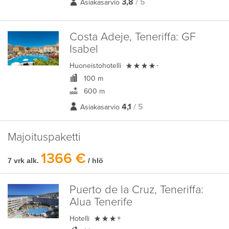
3,8
/ 5
Asiakasarvio
Costa Adeje, Teneriffa:
GF
Isabel

Huoneistohotelli
-
100 m
600 m
4,1
/ 5
Asiakasarvio
Majoituspaketti
1366 €
7 vrk alk.
/ hlö
Puerto de la Cruz, Teneriffa:
Alua Tenerife

Hotelli
+