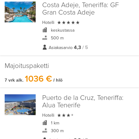
Costa Adeje, Teneriffa:
GF
Gran Costa Adeje

Hotelli
keskustassa
500 m
4,3
/ 5
Asiakasarvio
Majoituspaketti
1036 €
7 vrk alk.
/ hlö
Puerto de la Cruz, Teneriffa:
Alua Tenerife

Hotelli
+
1 km
300 m