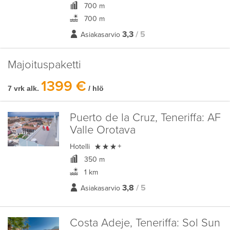
700 m
700 m
3,3
/ 5
Asiakasarvio
Majoituspaketti
1399 €
7 vrk alk.
/ hlö
Puerto de la Cruz, Teneriffa:
AF
Valle Orotava

Hotelli
+
350 m
1 km
3,8
/ 5
Asiakasarvio
Costa Adeje, Teneriffa:
Sol Sun