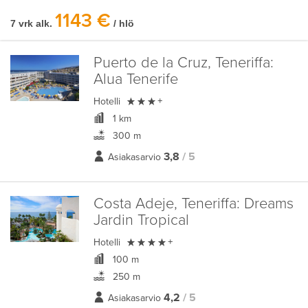
1143 €
7 vrk alk.
/ hlö
Puerto de la Cruz, Teneriffa:
Alua Tenerife

Hotelli
+
1 km
300 m
3,8
/ 5
Asiakasarvio
Costa Adeje, Teneriffa:
Dreams
Jardin Tropical

Hotelli
+
100 m
250 m
4,2
/ 5
Asiakasarvio