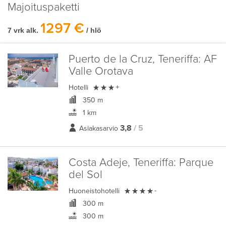
Majoituspaketti
1297 €
7 vrk alk.
/ hlö
Puerto de la Cruz, Teneriffa:
AF
Valle Orotava

Hotelli
+
350 m
1 km
3,8
/ 5
Asiakasarvio
Costa Adeje, Teneriffa:
Parque
del Sol

Huoneistohotelli
-
300 m
300 m