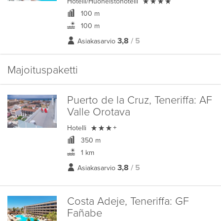

Hotelli/Huoneistohotelli
100 m
100 m
3,8
/ 5
Asiakasarvio
Majoituspaketti
Puerto de la Cruz, Teneriffa:
AF
Valle Orotava

Hotelli
+
350 m
1 km
3,8
/ 5
Asiakasarvio
Costa Adeje, Teneriffa:
GF
Fañabe