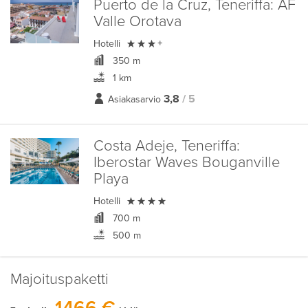
Puerto de la Cruz, Teneriffa:
AF
Valle Orotava

Hotelli
+
350 m
1 km
3,8
/ 5
Asiakasarvio
Costa Adeje, Teneriffa:
Iberostar Waves Bouganville
Playa

Hotelli
700 m
500 m
Majoituspaketti