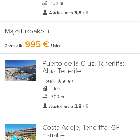
100 m
3,8
/ 5
Asiakasarvio
Majoituspaketti
995 €
7 vrk alk.
/ hlö
Puerto de la Cruz, Teneriffa:
Alua Tenerife

Hotelli
+
1 km
300 m
3,8
/ 5
Asiakasarvio
Costa Adeje, Teneriffa:
GF
Fañabe