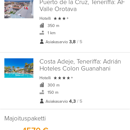
Puerto de la Cruz, Teneriffa:
AF
Valle Orotava

Hotelli
+
350 m
1 km
3,8
/ 5
Asiakasarvio
Costa Adeje, Teneriffa:
Adrián
Hoteles Colon Guanahani

Hotelli
+
300 m
150 m
4,3
/ 5
Asiakasarvio
Majoituspaketti