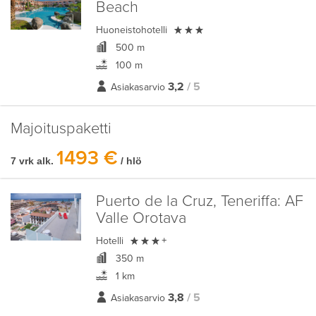
Beach

Huoneistohotelli
500 m
100 m
3,2
/ 5
Asiakasarvio
Majoituspaketti
1493 €
7 vrk alk.
/ hlö
Puerto de la Cruz, Teneriffa:
AF
Valle Orotava

Hotelli
+
350 m
1 km
3,8
/ 5
Asiakasarvio