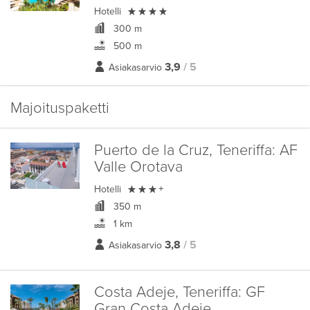

Hotelli
300 m
500 m
3,9
/ 5
Asiakasarvio
Majoituspaketti
Puerto de la Cruz, Teneriffa:
AF
Valle Orotava

Hotelli
+
350 m
1 km
3,8
/ 5
Asiakasarvio
Costa Adeje, Teneriffa:
GF
Gran Costa Adeje