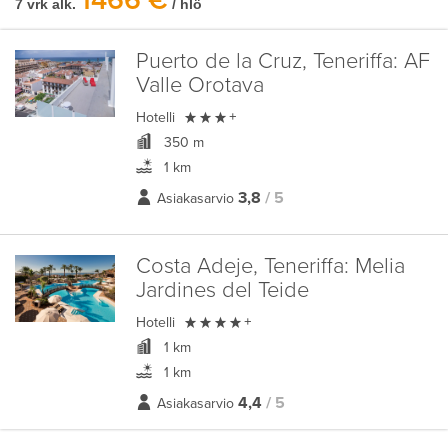
1466 €
7 vrk alk.
/ hlö
Puerto de la Cruz, Teneriffa:
AF
Valle Orotava

Hotelli
+
350 m
1 km
3,8
/ 5
Asiakasarvio
Costa Adeje, Teneriffa:
Melia
Jardines del Teide

Hotelli
+
1 km
1 km
4,4
/ 5
Asiakasarvio