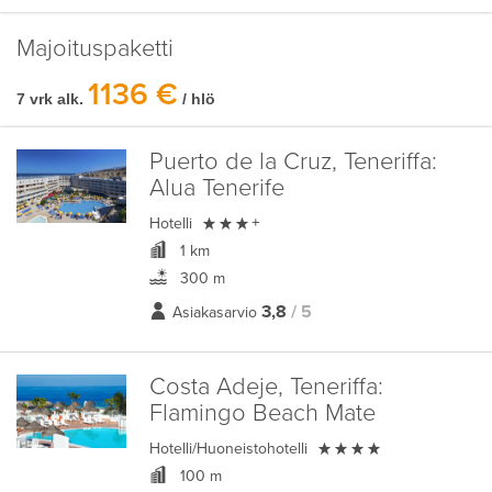
Majoituspaketti
1136 €
7 vrk alk.
/ hlö
Puerto de la Cruz, Teneriffa:
Alua Tenerife

Hotelli
+
1 km
300 m
3,8
/ 5
Asiakasarvio
Costa Adeje, Teneriffa:
Flamingo Beach Mate

Hotelli/Huoneistohotelli
100 m