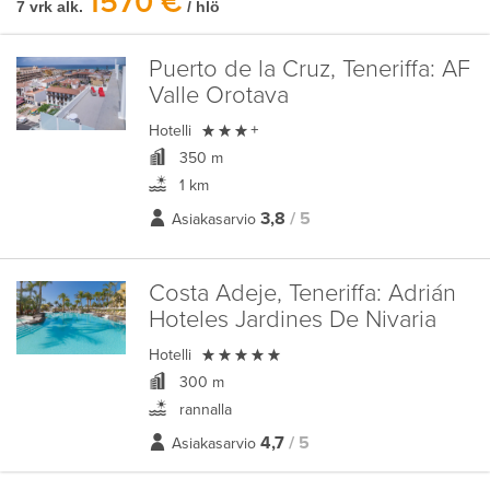
1570 €
7 vrk alk.
/ hlö
Puerto de la Cruz, Teneriffa:
AF
Valle Orotava

Hotelli
+
350 m
1 km
3,8
/ 5
Asiakasarvio
Costa Adeje, Teneriffa:
Adrián
Hoteles Jardines De Nivaria

Hotelli
300 m
rannalla
4,7
/ 5
Asiakasarvio