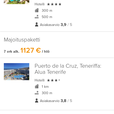

Hotelli
300 m
500 m
3,9
/ 5
Asiakasarvio
Majoituspaketti
1127 €
7 vrk alk.
/ hlö
Puerto de la Cruz, Teneriffa:
Alua Tenerife

Hotelli
+
1 km
300 m
3,8
/ 5
Asiakasarvio