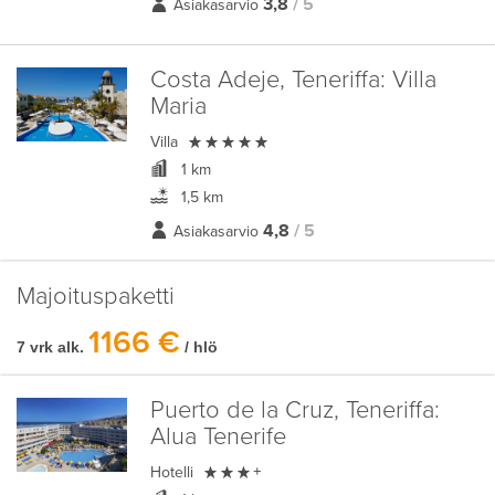
3,8
/ 5
Asiakasarvio
Costa Adeje, Teneriffa:
Villa
Maria

Villa
1 km
1,5 km
4,8
/ 5
Asiakasarvio
Majoituspaketti
1166 €
7 vrk alk.
/ hlö
Puerto de la Cruz, Teneriffa:
Alua Tenerife

Hotelli
+