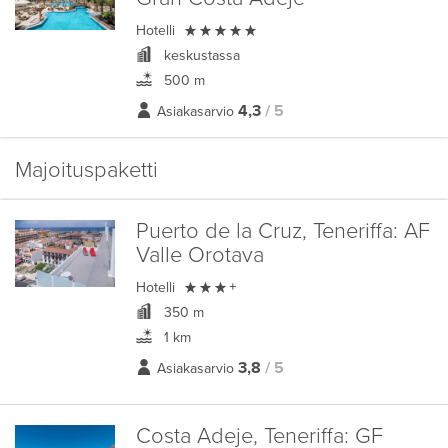

Hotelli
keskustassa
500 m
4,3
/ 5
Asiakasarvio
Majoituspaketti
Puerto de la Cruz, Teneriffa:
AF
Valle Orotava

Hotelli
+
350 m
1 km
3,8
/ 5
Asiakasarvio
Costa Adeje, Teneriffa:
GF