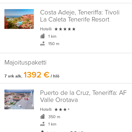
Costa Adeje, Teneriffa:
Tivoli
La Caleta Tenerife Resort

Hotelli
1 km
150 m
Majoituspaketti
1392 €
7 vrk alk.
/ hlö
Puerto de la Cruz, Teneriffa:
AF
Valle Orotava

Hotelli
+
350 m
1 km