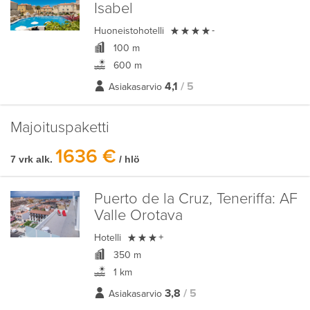
Isabel

Huoneistohotelli
-
100 m
600 m
4,1
/ 5
Asiakasarvio
Majoituspaketti
1636 €
7 vrk alk.
/ hlö
Puerto de la Cruz, Teneriffa:
AF
Valle Orotava

Hotelli
+
350 m
1 km
3,8
/ 5
Asiakasarvio