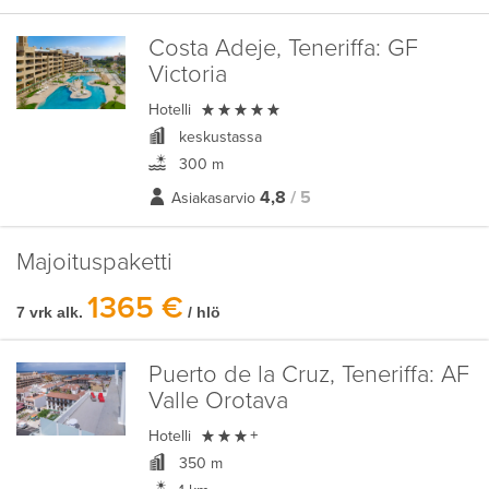
Costa Adeje, Teneriffa:
GF
Victoria

Hotelli
keskustassa
300 m
4,8
/ 5
Asiakasarvio
Majoituspaketti
1365 €
7 vrk alk.
/ hlö
Puerto de la Cruz, Teneriffa:
AF
Valle Orotava

Hotelli
+
350 m