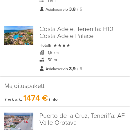
1 km
3,8
/ 5
Asiakasarvio
Costa Adeje, Teneriffa:
H10
Costa Adeje Palace

Hotelli
1,5 km
50 m
3,9
/ 5
Asiakasarvio
Majoituspaketti
1474 €
7 vrk alk.
/ hlö
Puerto de la Cruz, Teneriffa:
AF
Valle Orotava