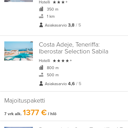

Hotelli
+
350 m
1 km
3,8
/ 5
Asiakasarvio
Costa Adeje, Teneriffa:
Iberostar Selection Sabila

Hotelli
+
800 m
500 m
4,6
/ 5
Asiakasarvio
Majoituspaketti
1377 €
7 vrk alk.
/ hlö