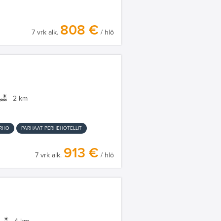
808 €
7 vrk alk.
/ hlö
2 km
ERHO
PARHAAT PERHEHOTELLIT
913 €
7 vrk alk.
/ hlö