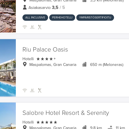
Maspalomas, Gran Canaria
3,3 km (Meloneras)
3,5
/ 5
Asiakasarvio
ALL INCLUSIVE
PERHEHOTELLI
YMPÄRISTÖSERTIFIOITU
Riu Palace Oasis

Hotelli
+
Maspalomas, Gran Canaria
650 m (Meloneras)
Salobre Hotel Resort & Serenity

Hotelli
Maspalomas, Gran Canaria
9,8 km
11 km