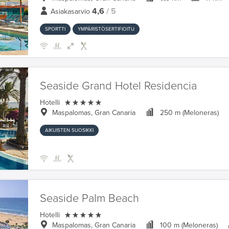
4,6
/ 5
Asiakasarvio
SPORTTI
YMPÄRISTÖSERTIFIOITU
Seaside Grand Hotel Residencia

Hotelli
Maspalomas, Gran Canaria
250 m (Meloneras)
AIKUISTEN SUOSIKKI
Seaside Palm Beach

Hotelli
Maspalomas, Gran Canaria
100 m (Meloneras)