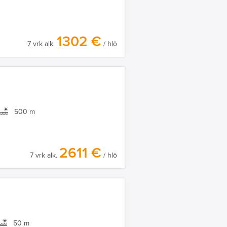
1302 €
7 vrk alk.
/ hlö
500 m
2611 €
7 vrk alk.
/ hlö
50 m