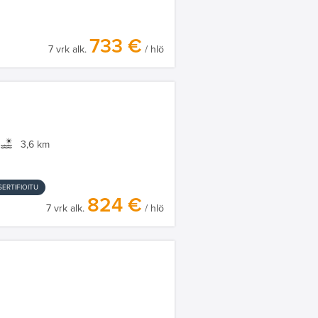
733 €
7 vrk alk.
/ hlö
3,6 km
ERTIFIOITU
824 €
7 vrk alk.
/ hlö