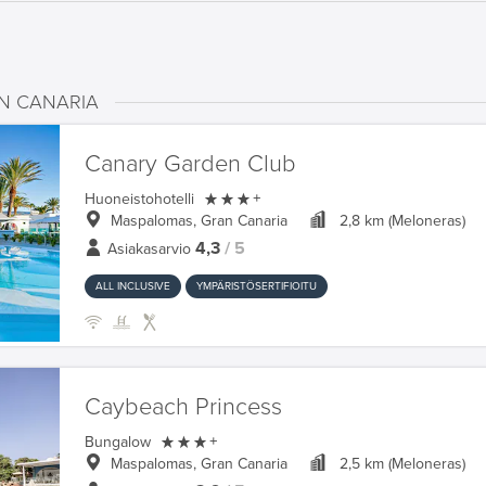
N CANARIA
Canary Garden Club

Huoneistohotelli
+
Maspalomas, Gran Canaria
2,8 km (Meloneras)
4,3
/ 5
Asiakasarvio
ALL INCLUSIVE
YMPÄRISTÖSERTIFIOITU
Caybeach Princess

Bungalow
+
Maspalomas, Gran Canaria
2,5 km (Meloneras)