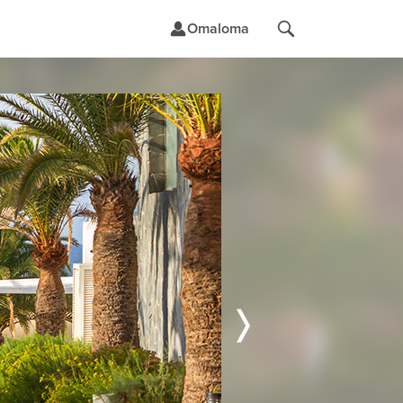
Omaloma
t