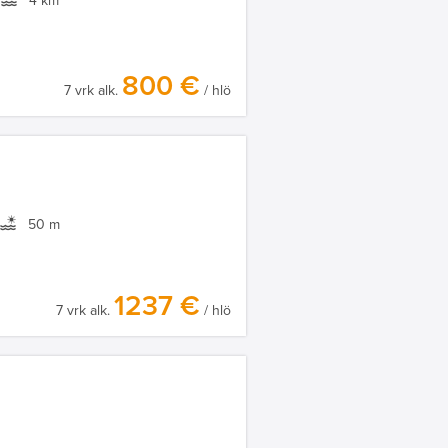
4 km
800 €
7 vrk alk.
/ hlö
50 m
1237 €
7 vrk alk.
/ hlö