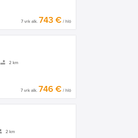
743 €
7 vrk alk.
/ hlö
2 km
746 €
7 vrk alk.
/ hlö
2 km