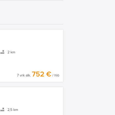
2 km
752 €
7 vrk alk.
/ hlö
2,5 km