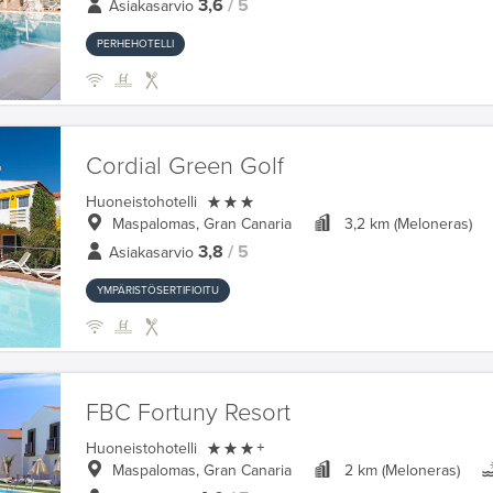
3,6
/ 5
Asiakasarvio
PERHEHOTELLI
Cordial Green Golf

Huoneistohotelli
Maspalomas, Gran Canaria
3,2 km (Meloneras)
3,8
/ 5
Asiakasarvio
YMPÄRISTÖSERTIFIOITU
FBC Fortuny Resort

Huoneistohotelli
+
Maspalomas, Gran Canaria
2 km (Meloneras)