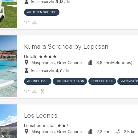
4,0
/ 5
Asiakasarvio
AIKUISTEN SUOSIKKI
Kumara Serenoa by Lopesan

Hotelli
Maspalomas, Gran Canaria
3,6 km (Meloneras)
3,7
/ 5
Asiakasarvio
ALL INCLUSIVE
LIIKUNTAESTEETÖN
PERHEHOTELLI
YMPÄRISTÖS
Los Leones

Lomahuoneistot
+
Maspalomas, Gran Canaria
2,2 km
2,5 km