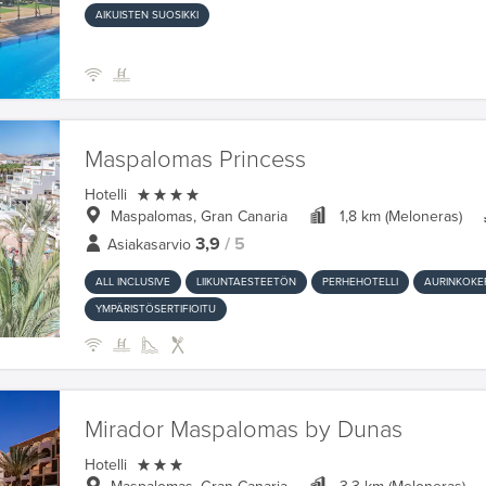
AIKUISTEN SUOSIKKI
Maspalomas Princess

Hotelli
Maspalomas, Gran Canaria
1,8 km (Meloneras)
3,9
/ 5
Asiakasarvio
ALL INCLUSIVE
LIIKUNTAESTEETÖN
PERHEHOTELLI
AURINKOK
YMPÄRISTÖSERTIFIOITU
Mirador Maspalomas by Dunas

Hotelli