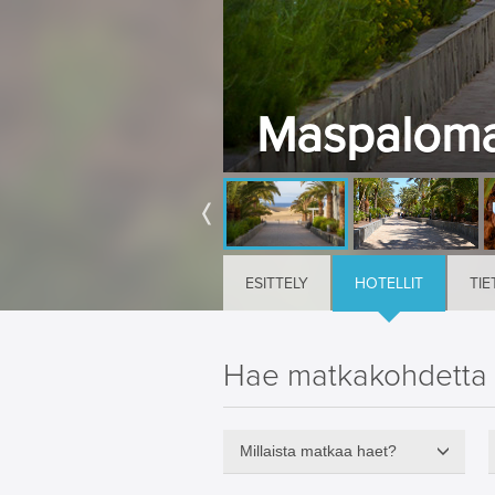
Maspalomas
ESITTELY
HOTELLIT
TIE
Hae matkakohdetta
Millaista matkaa haet?