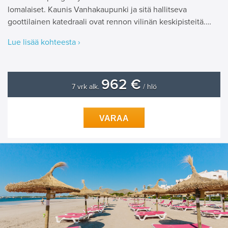
lomalaiset. Kaunis Vanhakaupunki ja sitä hallitseva
goottilainen katedraali ovat rennon vilinän keskipisteitä.…
Lue lisää kohteesta ›
962 €
7 vrk alk.
/ hlö
VARAA