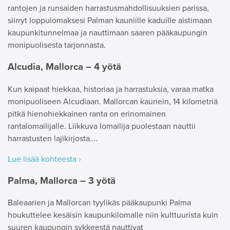
rantojen ja runsaiden harrastusmahdollisuuksien parissa,
siirryt loppulomaksesi Palman kauniille kaduille aistimaan
kaupunkitunnelmaa ja nauttimaan saaren pääkaupungin
monipuolisesta tarjonnasta.
Alcudia, Mallorca – 4 yötä
Kun kaipaat hiekkaa, historiaa ja harrastuksia, varaa matka
monipuoliseen Alcudiaan. Mallorcan kaunein, 14 kilometriä
pitkä hienohiekkainen ranta on erinomainen
rantalomailijalle. Liikkuva lomailija puolestaan nauttii
harrastusten lajikirjosta.…
Lue lisää kohteesta ›
Palma, Mallorca – 3 yötä
Baleaarien ja Mallorcan tyylikäs pääkaupunki Palma
houkuttelee kesäisin kaupunkilomalle niin kulttuurista kuin
suuren kaupungin sykkeestä nauttivat