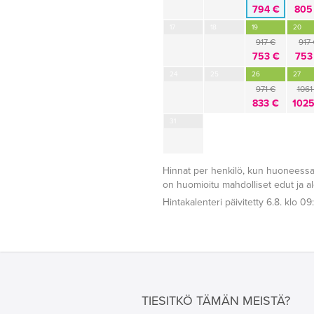
794 €
805
17
18
19
20
917 €
917
753 €
753
24
25
26
27
971 €
1061
833 €
1025
31
Hinnat per henkilö, kun huoneessa
on huomioitu mahdolliset edut ja a
Hintakalenteri päivitetty 6.8. klo 09
TIESITKÖ TÄMÄN MEISTÄ?