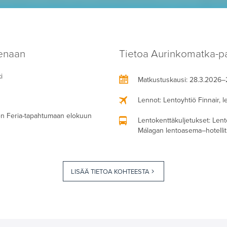
enaan
Tietoa Aurinkomatka-pa
i
Matkustuskausi
: 28.3.2026–
Lennot
: Lentoyhtiö Finnair, 
n Feria-tapahtumaan elokuun
Lentokenttäkuljetukset
: Lent
Málagan lentoasema–hotellit 
LISÄÄ TIETOA KOHTEESTA