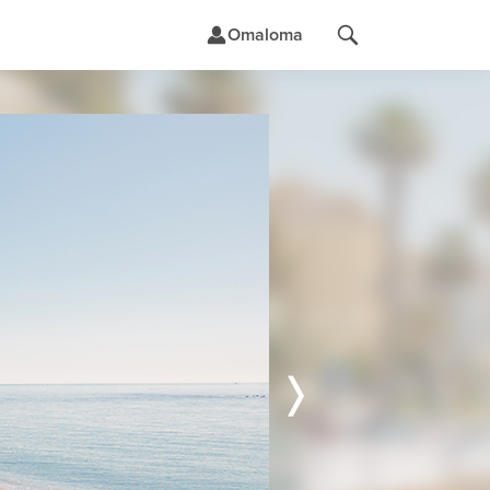
Omaloma
t