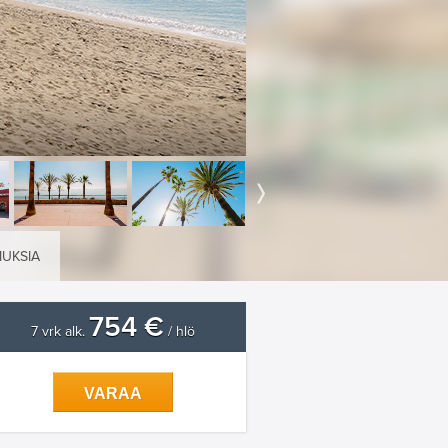
MUKSIA
754 €
7 vrk alk.
/ hlö
VARAA