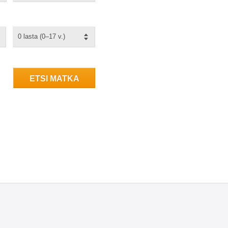
0 lasta (0–17 v.)
ETSI MATKA