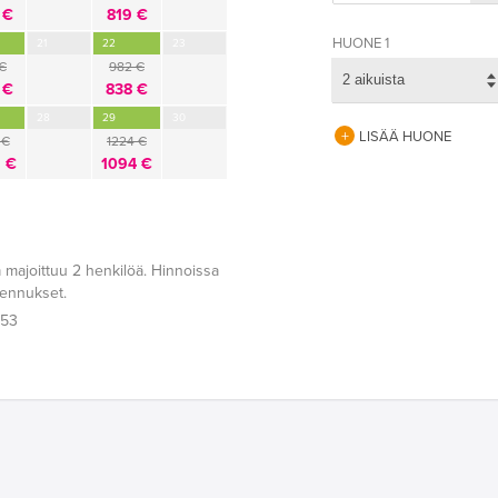
 €
819 €
HUONE 1
21
22
23
 €
982 €
2 aikuista
 €
838 €
28
29
30
LISÄÄ HUONE
 €
1224 €
 €
1094 €
 majoittuu 2 henkilöä. Hinnoissa
lennukset.
:53