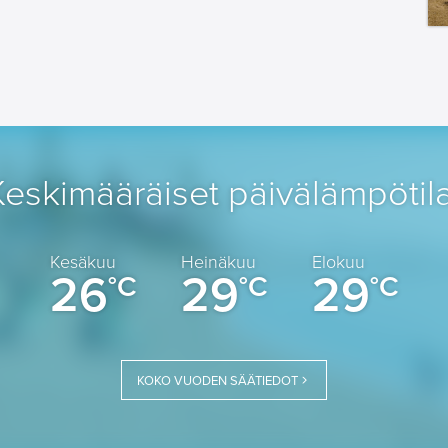
Keskimääräiset päivälämpötila
Kesäkuu
Heinäkuu
Elokuu
26
29
29
°C
°C
°C
KOKO VUODEN SÄÄTIEDOT