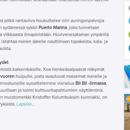
pitkä rantaviiva houkuttelee niin auringonpalvojia
en sydämessä sykkii
Puerto Marina
, joka tunnetaan
a vilkkaasta ilmapiiristään. Huvivenesataman ympärillä
ja istahtaa meren äärelle nauttimaan tapaksista, kala- ja
auista.
yydet
mistä kaikenikäisille. Koe henkeäsalpaavat näkymät
-vuoren
huipulle, josta avautuvat maisemat merelle ja
innostuneille suosittelemme vierailua
Bil Bil -linnassa
,
tuurillaan ja toimii kulttuuritapahtumien näyttämönä.
en muistomerkki Kristoffer Kolumbuksen kunniaksi, on
yksistä.
Lapsille…