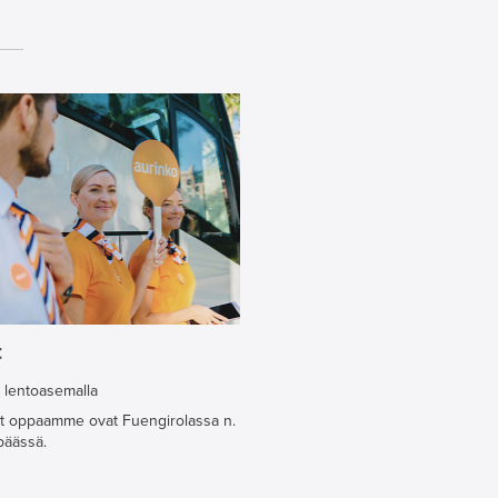
t
 lentoasemalla
t oppaamme ovat Fuengirolassa n.
päässä.