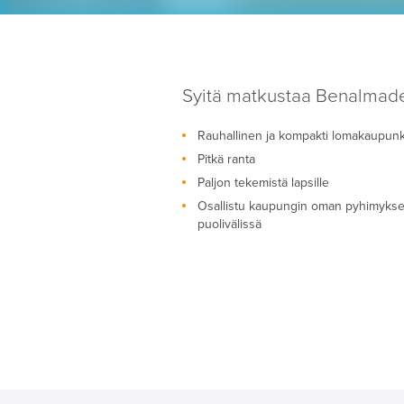
Syitä matkustaa Benalmad
Rauhallinen ja kompakti lomakaupunk
Pitkä ranta
Paljon tekemistä lapsille
Osallistu kaupungin oman pyhimykse
puolivälissä