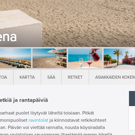
ena
TOA
KARTTA
SÄÄ
RETKET
ASIAKKAIDEN KOKE
tkiä ja rantapäiviä
haat puolet löytyvät läheltä toisiaan. Pitkät
, monipuoliset
ravintolat
ja kiinnostavat retkikohteet
n. Päivän voi viettää rannalla, nousta köysiradalla
taman ravintolaan seuraamaan iltaelämää meren äärellä.