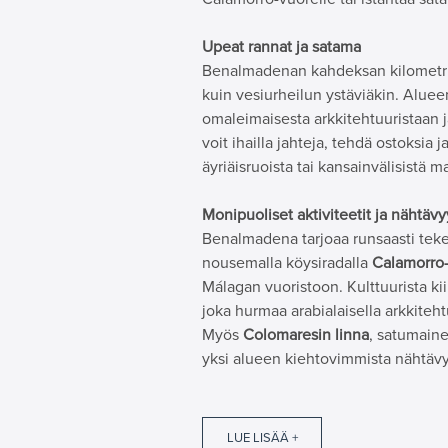
Upeat rannat ja satama
Benalmadenan kahdeksan kilometriä 
kuin vesiurheilun ystäviäkin. Alue
omaleimaisesta arkkitehtuuristaan j
voit ihailla jahteja, tehdä ostoksia 
äyriäisruoista tai kansainvälisistä m
Monipuoliset aktiviteetit ja nähtäv
Benalmadena tarjoaa runsaasti teke
nousemalla köysiradalla
Calamorro
Málagan vuoristoon. Kulttuurista ki
joka hurmaa arabialaisella arkkiteh
Myös
Colomaresin linna
, satumain
yksi alueen kiehtovimmista nähtävy
LUE LISÄÄ +