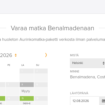
Varaa matka Benalmadenaan
a huoleton Aurinkomatka-paketti verkosta ilman palveluma
 2026
MISTÄ
Helsinki
PE
LA
SU
1
2
MINNE
Benalmadena, Cost
7
8
9
Myyty
LÄHTÖPÄIVÄ
14
15
16
 €
969 €