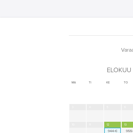
Vara
ELOKUU
MA
TI
KE
TO
3
4
5
6
10
11
12
13
944 €
955