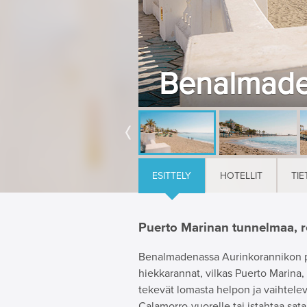
Benalmad
ESITTELY
HOTELLIT
TIE
Puerto Marinan tunnelmaa, re
Benalmadenassa Aurinkorannikon par
hiekkarannat, vilkas Puerto Marina
tekevät lomasta helpon ja vaihteleva
Calamorro-vuorelle tai istahtaa sa