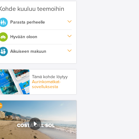
Kohde kuuluu teemoihin
Parasta perheelle
Hyvään oloon
Aikuiseen makuun
Tämä kohde löytyy
Aurinkomatkat-
sovelluksesta