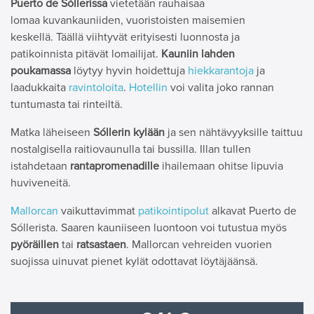
Puerto de Sóllerissa
vietetään rauhaisaa
lomaa kuvankauniiden, vuoristoisten maisemien
keskellä. Täällä viihtyvät erityisesti luonnosta ja
patikoinnista pitävät lomailijat.
Kauniin lahden
poukamassa
löytyy hyvin hoidettuja
hiekkarantoja
ja
laadukkaita
ravintoloita
.
Hotellin
voi valita joko rannan
tuntumasta tai rinteiltä.
Matka läheiseen
Sóllerin kylään
ja sen nähtävyyksille taittuu
nostalgisella raitiovaunulla tai bussilla. Illan tullen
istahdetaan
rantapromenadille
ihailemaan ohitse lipuvia
huviveneitä.
Mallorcan
vaikuttavimmat
patikointipolut
alkavat Puerto de
Sóllerista. Saaren kauniiseen luontoon voi tutustua myös
pyöräillen
tai
ratsastaen
. Mallorcan vehreiden vuorien
suojissa uinuvat pienet kylät odottavat löytäjäänsä.