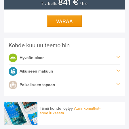
841 €
7 vrk alk.
/ hlö
VARAA
Kohde kuuluu teemoihin
Hyvään oloon
Aikuiseen makuun
Paikalliseen tapaan
Tämä kohde löytyy
Aurinkomatkat-
sovelluksesta