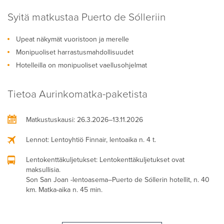
Syitä matkustaa Puerto de Sólleriin
Upeat näkymät vuoristoon ja merelle
Monipuoliset harrastusmahdollisuudet
Hotelleilla on monipuoliset vaellusohjelmat
Tietoa Aurinkomatka-paketista
Matkustuskausi
: 26.3.2026–13.11.2026
Lennot
: Lentoyhtiö Finnair, lentoaika n. 4 t.
Lentokenttäkuljetukset
: Lentokenttäkuljetukset ovat
maksullisia.
Son San Joan -lentoasema–Puerto de Sóllerin hotellit, n. 40
km. Matka-aika n. 45 min.