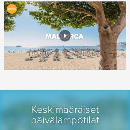
Keskimääräiset
päivälämpötilat