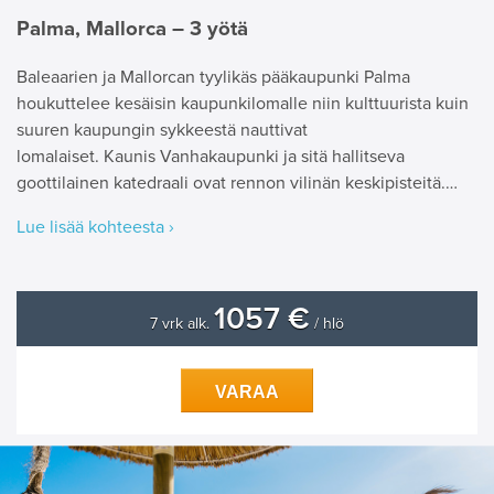
Palma, Mallorca – 3 yötä
Baleaarien ja Mallorcan tyylikäs pääkaupunki Palma
houkuttelee kesäisin kaupunkilomalle niin kulttuurista kuin
suuren kaupungin sykkeestä nauttivat
lomalaiset. Kaunis Vanhakaupunki ja sitä hallitseva
goottilainen katedraali ovat rennon vilinän keskipisteitä.…
Lue lisää kohteesta ›
1057 €
7 vrk alk.
/ hlö
VARAA