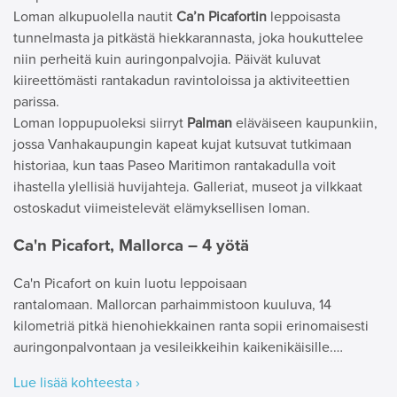
Loman alkupuolella nautit
Ca’n Picafortin
leppoisasta
tunnelmasta ja pitkästä hiekkarannasta, joka houkuttelee
niin perheitä kuin auringonpalvojia. Päivät kuluvat
kiireettömästi rantakadun ravintoloissa ja aktiviteettien
parissa.
Loman loppupuoleksi siirryt
Palman
eläväiseen kaupunkiin,
jossa Vanhakaupungin kapeat kujat kutsuvat tutkimaan
historiaa, kun taas Paseo Maritimon rantakadulla voit
ihastella ylellisiä huvijahteja. Galleriat, museot ja vilkkaat
ostoskadut viimeistelevät elämyksellisen loman.
Ca'n Picafort, Mallorca – 4 yötä
Ca'n Picafort on kuin luotu leppoisaan
rantalomaan. Mallorcan parhaimmistoon kuuluva, 14
kilometriä pitkä hienohiekkainen ranta sopii erinomaisesti
auringonpalvontaan ja vesileikkeihin kaikenikäisille.…
Lue lisää kohteesta ›