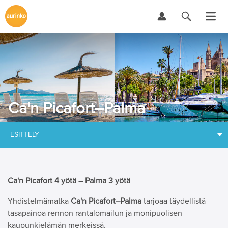
Ca'n Picafort–Palma
ESITTELY
Ca'n Picafort 4 yötä – Palma 3 yötä
Yhdistelmämatka
Ca'n Picafort–Palma
tarjoaa täydellistä
tasapainoa rennon rantalomailun ja monipuolisen
kaupunkielämän merkeissä.