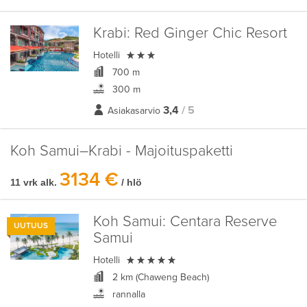
Krabi:
Red Ginger Chic Resort

Hotelli
700 m
300 m
3,4
/ 5
Asiakasarvio
Koh Samui–Krabi - Majoituspaketti
3134 €
11 vrk alk.
/ hlö
Koh Samui:
Centara Reserve
UUTUUS
Samui

Hotelli
2 km (Chaweng Beach)
rannalla