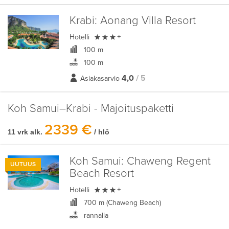
Krabi:
Aonang Villa Resort

Hotelli
+
100 m
100 m
4,0
/ 5
Asiakasarvio
Koh Samui–Krabi - Majoituspaketti
2339 €
11 vrk alk.
/ hlö
Koh Samui:
Chaweng Regent
UUTUUS
Beach Resort

Hotelli
+
700 m (Chaweng Beach)
rannalla