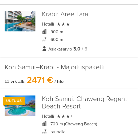
Krabi:
Aree Tara

Hotelli
900 m
600 m
3,0
/ 5
Asiakasarvio
Koh Samui–Krabi - Majoituspaketti
2471 €
11 vrk alk.
/ hlö
Koh Samui:
Chaweng Regent
UUTUUS
Beach Resort

Hotelli
+
700 m (Chaweng Beach)
rannalla