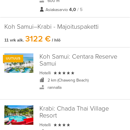
600 m
4,0
/ 5
Asiakasarvio
Koh Samui–Krabi - Majoituspaketti
3122 €
11 vrk alk.
/ hlö
Koh Samui:
Centara Reserve
UUTUUS
Samui

Hotelli
2 km (Chaweng Beach)
rannalla
Krabi:
Chada Thai Village
Resort

Hotelli