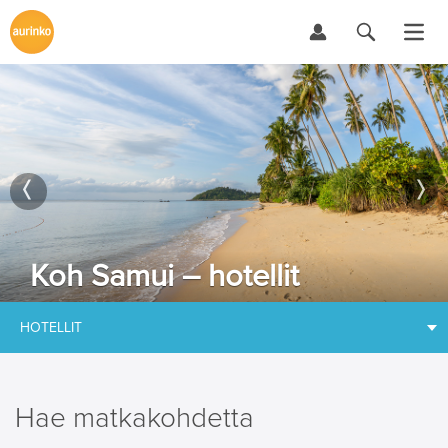
Koh Samui – hotellit
HOTELLIT
Hae matkakohdetta