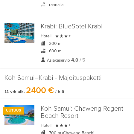
rannalla
Krabi:
BlueSotel Krabi

Hotelli
+
200 m
600 m
4,0
/ 5
Asiakasarvio
Koh Samui–Krabi - Majoituspaketti
2400 €
11 vrk alk.
/ hlö
Koh Samui:
Chaweng Regent
UUTUUS
Beach Resort

Hotelli
+
700 m (Chaweng Beach)