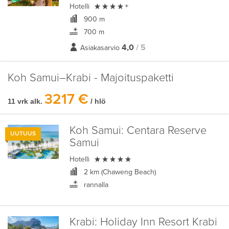

Hotelli
+
900 m
700 m
4,0
/ 5
Asiakasarvio
Koh Samui–Krabi - Majoituspaketti
3217 €
11 vrk alk.
/ hlö
Koh Samui:
Centara Reserve
UUTUUS
Samui

Hotelli
2 km (Chaweng Beach)
rannalla
Krabi:
Holiday Inn Resort Krabi