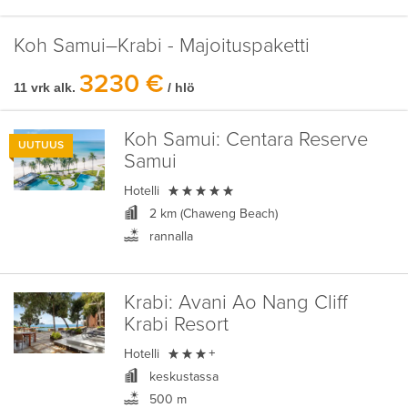
Koh Samui–Krabi - Majoituspaketti
3230 €
11 vrk alk.
/ hlö
Koh Samui:
Centara Reserve
UUTUUS
Samui

Hotelli
2 km (Chaweng Beach)
rannalla
Krabi:
Avani Ao Nang Cliff
Krabi Resort

Hotelli
+
keskustassa
500 m