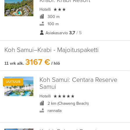
Krabi:
Krabi Resort

Hotelli
300 m
100 m
3,7
/ 5
Asiakasarvio
Koh Samui–Krabi - Majoituspaketti
3167 €
11 vrk alk.
/ hlö
Koh Samui:
Centara Reserve
UUTUUS
Samui

Hotelli
2 km (Chaweng Beach)
rannalla