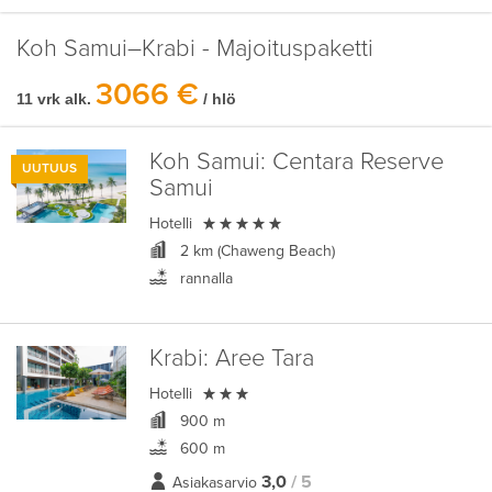
Koh Samui–Krabi - Majoituspaketti
3066 €
11 vrk alk.
/ hlö
Koh Samui:
Centara Reserve
UUTUUS
Samui

Hotelli
2 km (Chaweng Beach)
rannalla
Krabi:
Aree Tara

Hotelli
900 m
600 m
3,0
/ 5
Asiakasarvio