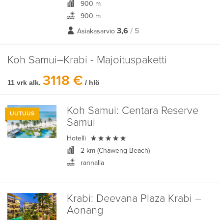
900 m
900 m
3,6
/ 5
Asiakasarvio
Koh Samui–Krabi - Majoituspaketti
3118 €
11 vrk alk.
/ hlö
Koh Samui:
Centara Reserve
UUTUUS
Samui

Hotelli
2 km (Chaweng Beach)
rannalla
Krabi:
Deevana Plaza Krabi –
Aonang