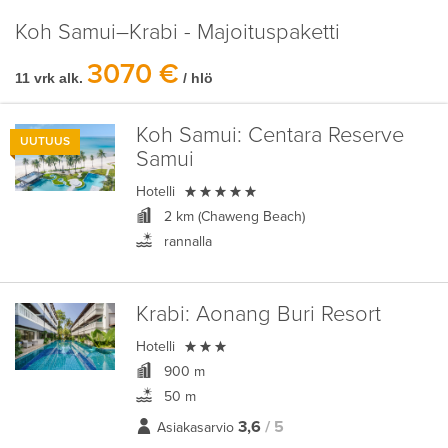
Koh Samui–Krabi - Majoituspaketti
3070 €
11 vrk alk.
/ hlö
Koh Samui:
Centara Reserve
UUTUUS
Samui

Hotelli
2 km (Chaweng Beach)
rannalla
Krabi:
Aonang Buri Resort

Hotelli
900 m
50 m
3,6
/ 5
Asiakasarvio