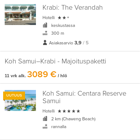
Krabi:
The Verandah

Hotelli
+
keskustassa
300 m
3,9
/ 5
Asiakasarvio
Koh Samui–Krabi - Majoituspaketti
3089 €
11 vrk alk.
/ hlö
Koh Samui:
Centara Reserve
UUTUUS
Samui

Hotelli
2 km (Chaweng Beach)
rannalla