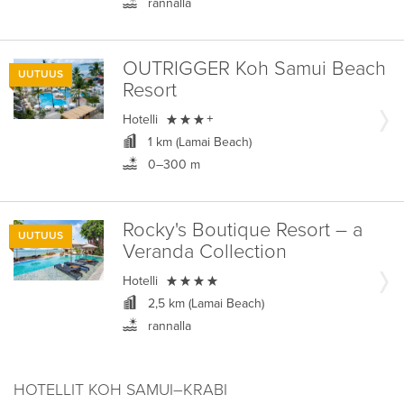
rannalla
OUTRIGGER Koh Samui Beach
UUTUUS
Resort

Hotelli
+
1 km (Lamai Beach)
0–300 m
Rocky's Boutique Resort – a
UUTUUS
Veranda Collection

Hotelli
2,5 km (Lamai Beach)
rannalla
HOTELLIT KOH SAMUI–KRABI