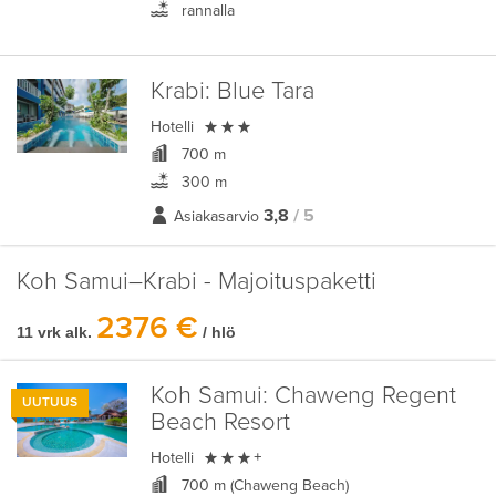
rannalla
Krabi:
Blue Tara

Hotelli
700 m
300 m
3,8
/ 5
Asiakasarvio
Koh Samui–Krabi - Majoituspaketti
2376 €
11 vrk alk.
/ hlö
Koh Samui:
Chaweng Regent
UUTUUS
Beach Resort

Hotelli
+
700 m (Chaweng Beach)