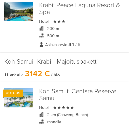
Krabi:
Peace Laguna Resort &
Spa

Hotelli
+
200 m
500 m
4,1
/ 5
Asiakasarvio
Koh Samui–Krabi - Majoituspaketti
3142 €
11 vrk alk.
/ hlö
Koh Samui:
Centara Reserve
UUTUUS
Samui

Hotelli
2 km (Chaweng Beach)
rannalla