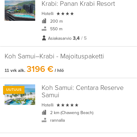
Krabi:
Panan Krabi Resort

Hotelli
200 m
550 m
3,4
/ 5
Asiakasarvio
Koh Samui–Krabi - Majoituspaketti
3196 €
11 vrk alk.
/ hlö
Koh Samui:
Centara Reserve
UUTUUS
Samui

Hotelli
2 km (Chaweng Beach)
rannalla