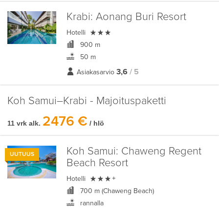
Krabi:
Aonang Buri Resort

Hotelli
900 m
50 m
3,6
/ 5
Asiakasarvio
Koh Samui–Krabi - Majoituspaketti
2476 €
11 vrk alk.
/ hlö
Koh Samui:
Chaweng Regent
UUTUUS
Beach Resort

Hotelli
+
700 m (Chaweng Beach)
rannalla