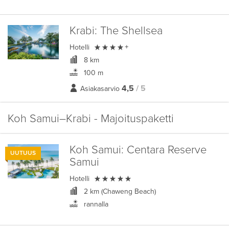
Krabi:
The Shellsea

Hotelli
+
8 km
100 m
4,5
/ 5
Asiakasarvio
Koh Samui–Krabi - Majoituspaketti
Koh Samui:
Centara Reserve
UUTUUS
Samui

Hotelli
2 km (Chaweng Beach)
rannalla