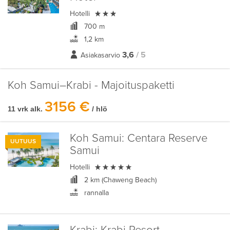

Hotelli
700 m
1,2 km
3,6
/ 5
Asiakasarvio
Koh Samui–Krabi - Majoituspaketti
3156 €
11 vrk alk.
/ hlö
Koh Samui:
Centara Reserve
UUTUUS
Samui

Hotelli
2 km (Chaweng Beach)
rannalla