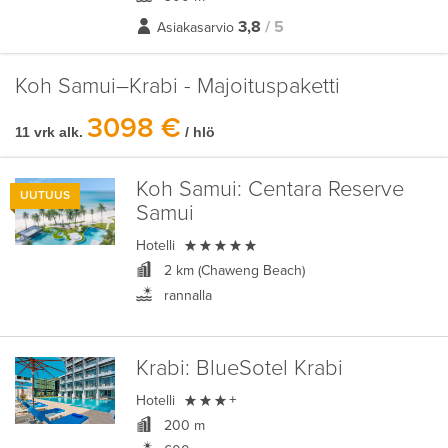
3,8
/ 5
Asiakasarvio
Koh Samui–Krabi - Majoituspaketti
3098 €
11 vrk alk.
/ hlö
Koh Samui:
Centara Reserve
UUTUUS
Samui

Hotelli
2 km (Chaweng Beach)
rannalla
Krabi:
BlueSotel Krabi

Hotelli
+
200 m