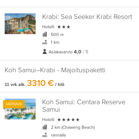
Krabi:
Sea Seeker Krabi Resort

Hotelli
500 m
1 km
4,0
/ 5
Asiakasarvio
Koh Samui–Krabi - Majoituspaketti
3310 €
11 vrk alk.
/ hlö
Koh Samui:
Centara Reserve
UUTUUS
Samui

Hotelli
2 km (Chaweng Beach)
rannalla