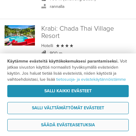
rannalla
Krabi:
Chada Thai Village
Resort

Hotelli
900 m
900 m
Käytämme evästeitä käyttökokemuksesi parantamiseksi.
Voit
jatkaa sivuston käyttöä normaalisti hyväksymällä evästeiden
3,6
/ 5
Asiakasarvio
käytön. Jos haluat tietää lisää evästeistä, niiden käytöstä ja
vaihtoehdoistasi, lue lisää
tietosuoja- ja evästekäytännöistämme
Koh Samui–Krabi - Majoituspaketti
SALLI KAIKKI EVÄSTEET
2359 €
11 vrk alk.
/ hlö
SALLI VÄLTTÄMÄTTÖMÄT EVÄSTEET
Koh Samui:
Chaweng Regent
UUTUUS
Tarvitsen tukea
SÄÄDÄ EVÄSTEASETUKSIA
Beach Resort