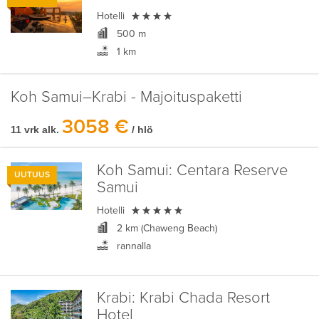

Hotelli
500 m
1 km
Koh Samui–Krabi - Majoituspaketti
3058 €
11 vrk alk.
/ hlö
Koh Samui:
Centara Reserve
UUTUUS
Samui

Hotelli
2 km (Chaweng Beach)
rannalla
Krabi:
Krabi Chada Resort
Hotel