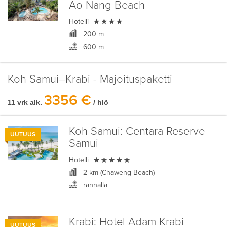
Ao Nang Beach

Hotelli
200 m
600 m
Koh Samui–Krabi - Majoituspaketti
3356 €
11 vrk alk.
/ hlö
Koh Samui:
Centara Reserve
UUTUUS
Samui

Hotelli
2 km (Chaweng Beach)
rannalla
Krabi:
Hotel Adam Krabi
UUTUUS