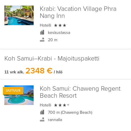
Krabi:
Vacation Village Phra
Nang Inn

Hotelli
keskustassa
20 m
Koh Samui–Krabi - Majoituspaketti
2348 €
11 vrk alk.
/ hlö
Koh Samui:
Chaweng Regent
UUTUUS
Beach Resort

Hotelli
+
700 m (Chaweng Beach)
rannalla