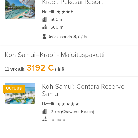
Krabi:
Pakasai Resort

Hotelli
+
500 m
500 m
3,7
/ 5
Asiakasarvio
Koh Samui–Krabi - Majoituspaketti
3192 €
11 vrk alk.
/ hlö
Koh Samui:
Centara Reserve
UUTUUS
Samui

Hotelli
2 km (Chaweng Beach)
rannalla