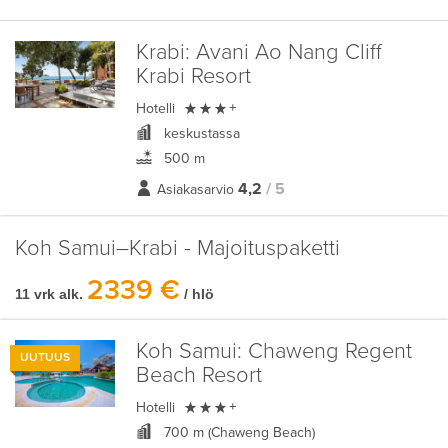
Krabi:
Avani Ao Nang Cliff
Krabi Resort

Hotelli
+
keskustassa
500 m
4,2
/ 5
Asiakasarvio
Koh Samui–Krabi - Majoituspaketti
2339 €
11 vrk alk.
/ hlö
Koh Samui:
Chaweng Regent
UUTUUS
Beach Resort

Hotelli
+
700 m (Chaweng Beach)