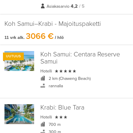
4,2
/ 5
Asiakasarvio
Koh Samui–Krabi - Majoituspaketti
3066 €
11 vrk alk.
/ hlö
Koh Samui:
Centara Reserve
UUTUUS
Samui

Hotelli
2 km (Chaweng Beach)
rannalla
Krabi:
Blue Tara

Hotelli
700 m
300 m