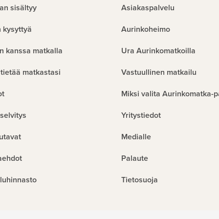
an sisältyy
Asiakaspalvelu
 kysyttyä
Aurinkoheimo
n kanssa matkalla
Ura Aurinkomatkoilla
tietää matkastasi
Vastuullinen matkailu
ot
Miksi valita Aurinkomatka-p
selvitys
Yritystiedot
utavat
Medialle
aehdot
Palaute
luhinnasto
Tietosuoja