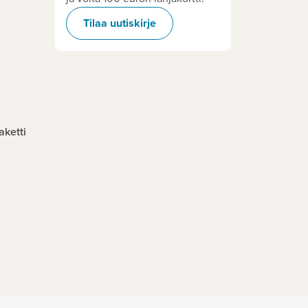
Tilaa uutiskirje
aketti