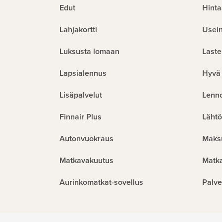
Edut
Hinta
Lahjakortti
Usein
Luksusta lomaan
Laste
Lapsialennus
Hyvä 
Lisäpalvelut
Lenn
Finnair Plus
Lähtö
Autonvuokraus
Maks
Matkavakuutus
Matk
Aurinkomatkat-sovellus
Palve