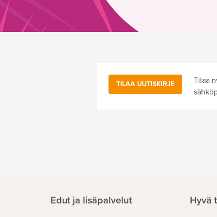
Tilaa 
TILAA UUTISKIRJE
sähköp
Edut ja lisäpalvelut
Hyvä t