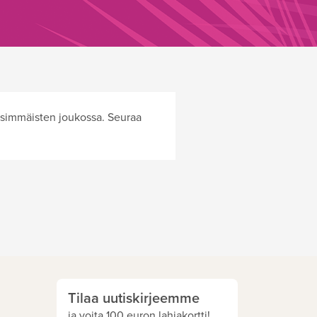
 ensimmäisten joukossa. Seuraa
Tilaa uutiskirjeemme
ja voita 100 euron lahjakortti!