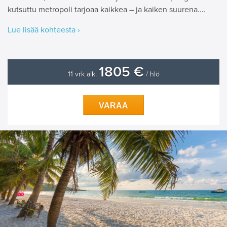
kutsuttu metropoli tarjoaa kaikkea – ja kaiken suurena.…
Lue lisää kohteesta ›
1805 €
11 vrk alk.
/ hlö
VARAA