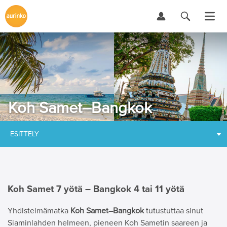
Koh Samet–Bangkok
ESITTELY
Koh Samet 7 yötä – Bangkok 4 tai 11 yötä
Yhdistelmämatka
Koh Samet–Bangkok
tutustuttaa sinut
Siaminlahden helmeen, pieneen Koh Sametin saareen ja