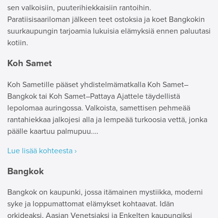
sen valkoisiin, puuterihiekkaisiin rantoihin.
Paratiisisaariloman jälkeen teet ostoksia ja koet Bangkokin
suurkaupungin tarjoamia lukuisia elämyksiä ennen paluutasi
kotiin.
Koh Samet
Koh Sametille pääset yhdistelmämatkalla Koh Samet–
Bangkok tai Koh Samet–Pattaya Ajattele täydellistä
lepolomaa auringossa. Valkoista, samettisen pehmeää
rantahiekkaa jalkojesi alla ja lempeää turkoosia vettä, jonka
päälle kaartuu palmupuu.…
Lue lisää kohteesta ›
Bangkok
Bangkok on kaupunki, jossa itämainen mystiikka, moderni
syke ja loppumattomat elämykset kohtaavat. Idän
orkideaksi, Aasian Venetsiaksi ja Enkelten kaupungiksi