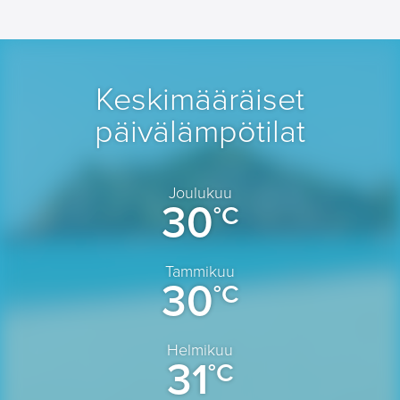
Keskimääräiset
päivälämpötilat
Joulukuu
30
°C
Tammikuu
30
°C
Helmikuu
31
°C