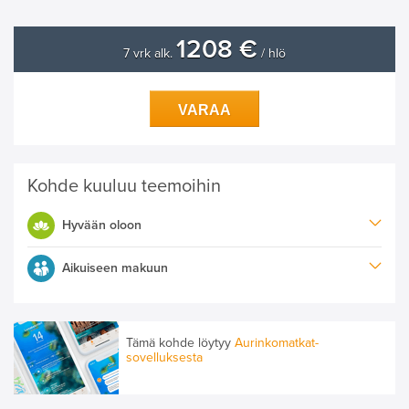
1208 €
7 vrk alk.
/ hlö
VARAA
Kohde kuuluu teemoihin
Hyvään oloon
Aikuiseen makuun
Tämä kohde löytyy
Aurinkomatkat-
sovelluksesta