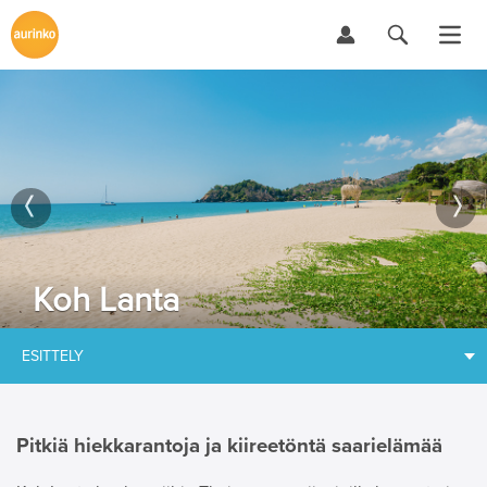
Koh Lanta
ESITTELY
Pitkiä hiekkarantoja ja kiireetöntä saarielämää