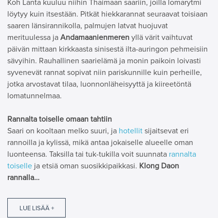
Koh Lanta kuuluu niihin Thaimaan saariin, joilla lomarytmi
löytyy kuin itsestään. Pitkät hiekkarannat seuraavat toisiaan
saaren länsirannikolla, palmujen latvat huojuvat
merituulessa ja
Andamaanienmeren
yllä värit vaihtuvat
päivän mittaan kirkkaasta sinisestä ilta-auringon pehmeisiin
sävyihin. Rauhallinen saarielämä ja monin paikoin loivasti
syvenevät rannat sopivat niin pariskunnille kuin perheille,
jotka arvostavat tilaa, luonnonläheisyyttä ja kiireetöntä
lomatunnelmaa.
Rannalta toiselle omaan tahtiin
Saari on kooltaan melko suuri, ja
hotellit
sijaitsevat eri
rannoilla ja kylissä, mikä antaa jokaiselle alueelle oman
luonteensa. Taksilla tai tuk-tukilla voit suunnata
rannalta
toiselle
ja etsiä oman suosikkipaikkasi.
Klong Daon
rannalla…
LUE LISÄÄ +