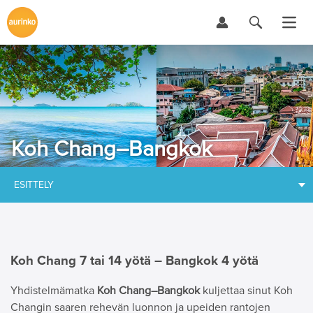
Koh Chang–Bangkok
ESITTELY
Koh Chang 7 tai 14 yötä – Bangkok 4 yötä
Yhdistelmämatka
Koh Chang–Bangkok
kuljettaa sinut Koh
Changin saaren rehevän luonnon ja upeiden rantojen