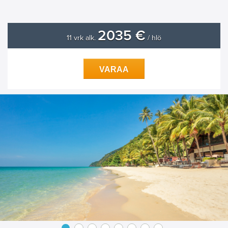
2035 €
11 vrk alk.
/ hlö
VARAA