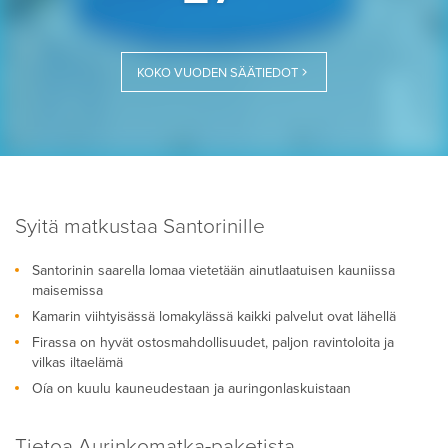
KOKO VUODEN SÄÄTIEDOT
Syitä matkustaa Santorinille
Santorinin saarella lomaa vietetään ainutlaatuisen kauniissa
maisemissa
Kamarin viihtyisässä lomakylässä kaikki palvelut ovat lähellä
Firassa on hyvät ostosmahdollisuudet, paljon ravintoloita ja
vilkas iltaelämä
Oía on kuulu kauneudestaan ja auringonlaskuistaan
Tietoa Aurinkomatka-paketista