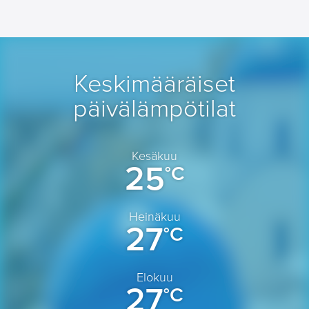
Keskimääräiset
päivälämpötilat
Kesäkuu
25
°C
Heinäkuu
27
°C
Elokuu
27
°C