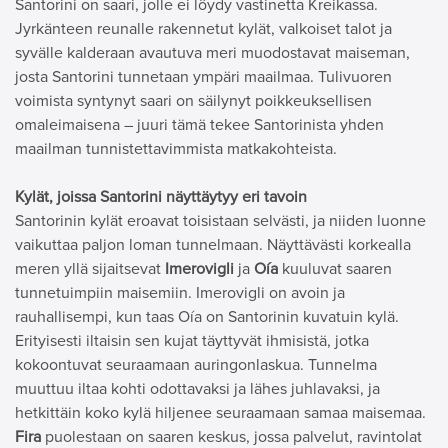
Santorini on saari, jolle ei löydy vastinetta Kreikassa.
Jyrkänteen reunalle rakennetut kylät, valkoiset talot ja
syvälle kalderaan avautuva meri muodostavat maiseman,
josta Santorini tunnetaan ympäri maailmaa. Tulivuoren
voimista syntynyt saari on säilynyt poikkeuksellisen
omaleimaisena – juuri tämä tekee Santorinista yhden
maailman tunnistettavimmista matkakohteista.
Kylät, joissa Santorini näyttäytyy eri tavoin
Santorinin kylät eroavat toisistaan selvästi, ja niiden luonne
vaikuttaa paljon loman tunnelmaan. Näyttävästi korkealla
meren yllä sijaitsevat
Imerovigli
ja
Oía
kuuluvat saaren
tunnetuimpiin maisemiin. Imerovigli on avoin ja
rauhallisempi, kun taas Oía on Santorinin kuvatuin kylä.
Erityisesti iltaisin sen kujat täyttyvät ihmisistä, jotka
kokoontuvat seuraamaan auringonlaskua. Tunnelma
muuttuu iltaa kohti odottavaksi ja lähes juhlavaksi, ja
hetkittäin koko kylä hiljenee seuraamaan samaa maisemaa.
Fira
puolestaan on saaren keskus, jossa palvelut, ravintolat