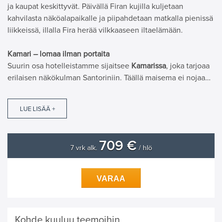
ja kaupat keskittyvät. Päivällä Firan kujilla kuljetaan
kahvilasta näköalapaikalle ja piipahdetaan matkalla pienissä
liikkeissä, illalla Fira herää vilkkaaseen iltaelämään.
Kamari – lomaa ilman portaita
Suurin osa hotelleistamme sijaitsee
Kamarissa
, joka tarjoaa
erilaisen näkökulman Santoriniin. Täällä maisema ei nojaa…
LUE LISÄÄ +
709 €
7 vrk alk.
/ hlö
VARAA
Kohde kuuluu teemoihin