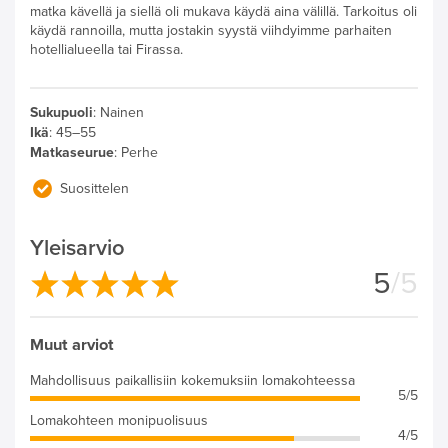
matka kävellä ja siellä oli mukava käydä aina välillä. Tarkoitus oli
käydä rannoilla, mutta jostakin syystä viihdyimme parhaiten
hotellialueella tai Firassa.
Sukupuoli
:
Nainen
Ikä
:
45–55
Matkaseurue
:
Perhe
Suosittelen
Yleisarvio
5
/5
Muut arviot
Mahdollisuus paikallisiin kokemuksiin lomakohteessa
5/5
Lomakohteen monipuolisuus
4/5