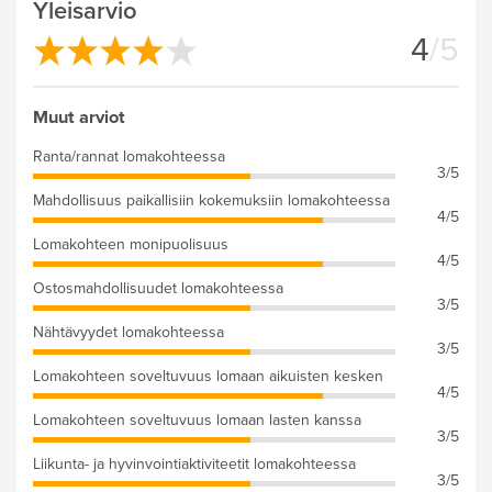
Yleisarvio
4
/5
Muut arviot
Ranta/rannat lomakohteessa
3/5
Mahdollisuus paikallisiin kokemuksiin lomakohteessa
4/5
Lomakohteen monipuolisuus
4/5
Ostosmahdollisuudet lomakohteessa
3/5
Nähtävyydet lomakohteessa
3/5
Lomakohteen soveltuvuus lomaan aikuisten kesken
4/5
Lomakohteen soveltuvuus lomaan lasten kanssa
3/5
Liikunta- ja hyvinvointiaktiviteetit lomakohteessa
3/5