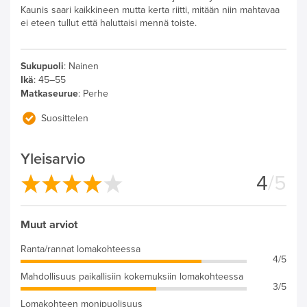
Kaunis saari kaikkineen mutta kerta riitti, mitään niin mahtavaa
ei eteen tullut että haluttaisi mennä toiste.
Sukupuoli
:
Nainen
Ikä
:
45–55
Matkaseurue
:
Perhe
Suosittelen
Yleisarvio
4
/5
Muut arviot
Ranta/rannat lomakohteessa
4/5
Mahdollisuus paikallisiin kokemuksiin lomakohteessa
3/5
Lomakohteen monipuolisuus