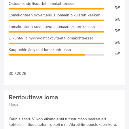
Ostosmahdollisuudet lomakohteessa
5/5
Lomakohteen soveltuvuus lomaan aikuisten kesken
5/5
Lomakohteen soveltuvuus lomaan lasten kanssa
5/5
Liikunta- ja hyvinvointiaktiviteetit lomakohteessa
5/5
Kaupunkielämykset lomakohteessa
4/5
30.7.2026
Rentouttava loma
Tipsu
Kaunis saari. Viikon aikana ehtii tutustumaan saaren eri
kohteisiin. Suosittelen retkeä mm. Akrotiriin opastuksen kera.