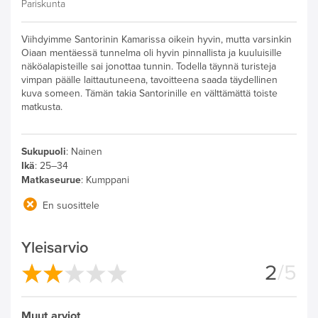
Pariskunta
Viihdyimme Santorinin Kamarissa oikein hyvin, mutta varsinkin
Oiaan mentäessä tunnelma oli hyvin pinnallista ja kuuluisille
näköalapisteille sai jonottaa tunnin. Todella täynnä turisteja
vimpan päälle laittautuneena, tavoitteena saada täydellinen
kuva someen. Tämän takia Santorinille en välttämättä toiste
matkusta.
Sukupuoli
:
Nainen
Ikä
:
25–34
Matkaseurue
:
Kumppani
En suosittele
Yleisarvio
2
/5
Muut arviot