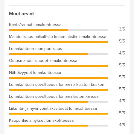
Muut arviot
Ranta/rannat lomakohteessa
3/5
Mahdollisuus paikallisiin kokemuksiin lomakohteessa
5/5
Lomakohteen monipuolisuus
4/5
Ostosmahdollisuudet lomakohteessa
5/5
Nähtävyydet lomakohteessa
5/5
Lomakohteen soveltuvuus lomaan aikuisten kesken
5/5
Lomakohteen soveltuvuus lomaan lasten kanssa
4/5
Liikunta- ja hyvinvointiaktiviteetit lomakohteessa
5/5
Kaupunkielämykset lomakohteessa
4/5