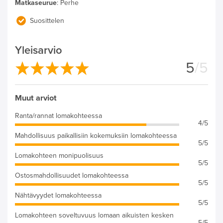
Matkaseurue
:
Perhe
Suosittelen
Yleisarvio
5
/5
Muut arviot
Ranta/rannat lomakohteessa
4/5
Mahdollisuus paikallisiin kokemuksiin lomakohteessa
5/5
Lomakohteen monipuolisuus
5/5
Ostosmahdollisuudet lomakohteessa
5/5
Nähtävyydet lomakohteessa
5/5
Lomakohteen soveltuvuus lomaan aikuisten kesken
5/5