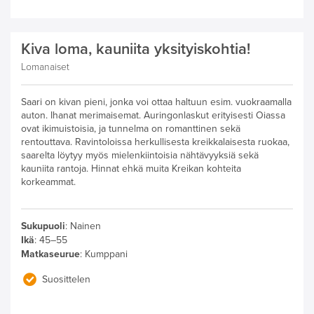
Kiva loma, kauniita yksityiskohtia!
Lomanaiset
Saari on kivan pieni, jonka voi ottaa haltuun esim. vuokraamalla
auton. Ihanat merimaisemat. Auringonlaskut erityisesti Oiassa
ovat ikimuistoisia, ja tunnelma on romanttinen sekä
rentouttava. Ravintoloissa herkullisesta kreikkalaisesta ruokaa,
saarelta löytyy myös mielenkiintoisia nähtävyyksiä sekä
kauniita rantoja. Hinnat ehkä muita Kreikan kohteita
korkeammat.
Sukupuoli
:
Nainen
Ikä
:
45–55
Matkaseurue
:
Kumppani
Suosittelen