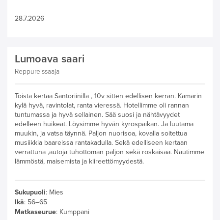
28.7.2026
Lumoava saari
Reppureissaaja
Toista kertaa Santoriinilla , 10v sitten edellisen kerran. Kamarin
kylä hyvä, ravintolat, ranta vieressä. Hotellimme oli rannan
tuntumassa ja hyvä sellainen. Sää suosi ja nähtävyydet
edelleen huikeat. Löysimme hyvän kyrospaikan. Ja luutama
muukin, ja vatsa täynnä. Paljon nuorisoa, kovalla soitettua
musiikkia baareissa rantakadulla. Sekä edelliseen kertaan
verrattuna ,autoja tuhottoman paljon sekä roskaisaa. Nautimme
lämmöstä, maisemista ja kiireettömyydestä.
Sukupuoli
:
Mies
Ikä
:
56–65
Matkaseurue
:
Kumppani