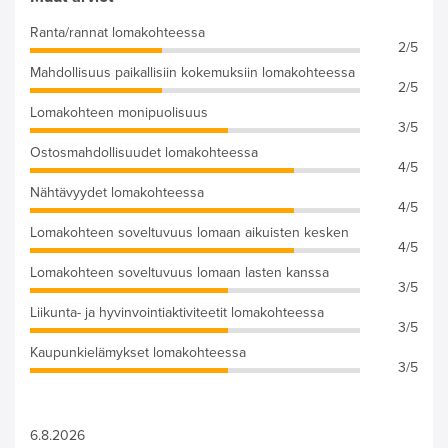
Ranta/rannat lomakohteessa
2/5
Mahdollisuus paikallisiin kokemuksiin lomakohteessa
2/5
Lomakohteen monipuolisuus
3/5
Ostosmahdollisuudet lomakohteessa
4/5
Nähtävyydet lomakohteessa
4/5
Lomakohteen soveltuvuus lomaan aikuisten kesken
4/5
Lomakohteen soveltuvuus lomaan lasten kanssa
3/5
Liikunta- ja hyvinvointiaktiviteetit lomakohteessa
3/5
Kaupunkielämykset lomakohteessa
3/5
6.8.2026