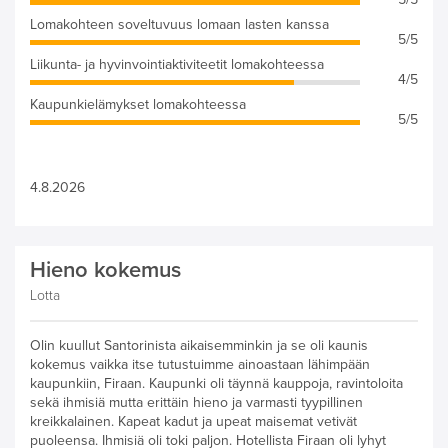
Lomakohteen soveltuvuus lomaan lasten kanssa
5/5
Liikunta- ja hyvinvointiaktiviteetit lomakohteessa
4/5
Kaupunkielämykset lomakohteessa
5/5
4.8.2026
Hieno kokemus
Lotta
Olin kuullut Santorinista aikaisemminkin ja se oli kaunis
kokemus vaikka itse tutustuimme ainoastaan lähimpään
kaupunkiin, Firaan. Kaupunki oli täynnä kauppoja, ravintoloita
sekä ihmisiä mutta erittäin hieno ja varmasti tyypillinen
kreikkalainen. Kapeat kadut ja upeat maisemat vetivät
puoleensa. Ihmisiä oli toki paljon. Hotellista Firaan oli lyhyt