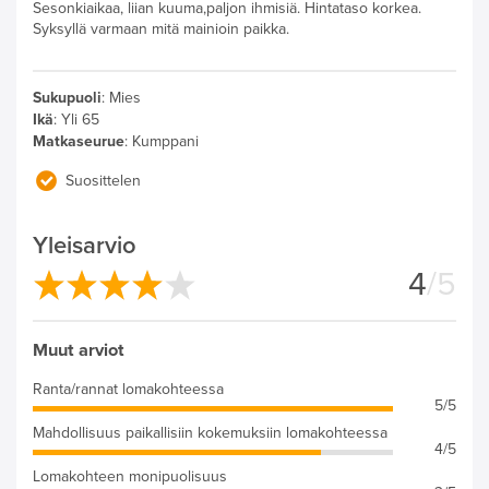
Sesonkiaikaa, liian kuuma,paljon ihmisiä. Hintataso korkea.
Syksyllä varmaan mitä mainioin paikka.
Sukupuoli
:
Mies
Ikä
:
Yli 65
Matkaseurue
:
Kumppani
Suosittelen
Yleisarvio
4
/5
Muut arviot
Ranta/rannat lomakohteessa
5/5
Mahdollisuus paikallisiin kokemuksiin lomakohteessa
4/5
Lomakohteen monipuolisuus