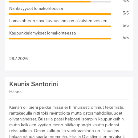
4/5
Nähtävyydet lomakohteessa
5/5
Lomakohteen soveltuvuus lomaan aikuisten kesken
5/5
Kaupunkielämykset lomakohteessa
5/5
29.7.2026
Kaunis Santorini
Hanna
Kamari oli pieni paikka missä ei hirmuisesti ommut tekemistä,
rantakadulla riitti toki ravintoloita mutta ostosmahdollisuudet
olivat vähäiset. Bussilla pääsi helposti isompiin kaupunkeihin
mutta kaikkien kyytien meno pääkaupungin kautta pidensi
reissuaikoja. Oman kulkupelin vuokraaminen on fiksua jos
haluaa nähdä saarta enemmän. Fira ja Oia käymisen arvoiset.