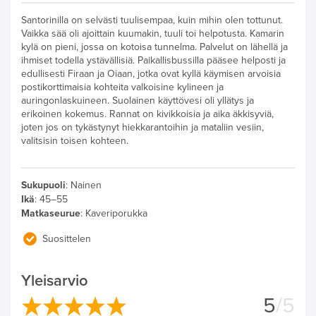
Santorinilla on selvästi tuulisempaa, kuin mihin olen tottunut.
Vaikka sää oli ajoittain kuumakin, tuuli toi helpotusta. Kamarin
kylä on pieni, jossa on kotoisa tunnelma. Palvelut on lähellä ja
ihmiset todella ystävällisiä. Paikallisbussilla pääsee helposti ja
edullisesti Firaan ja Oiaan, jotka ovat kyllä käymisen arvoisia
postikorttimaisia kohteita valkoisine kylineen ja
auringonlaskuineen. Suolainen käyttövesi oli yllätys ja
erikoinen kokemus. Rannat on kivikkoisia ja aika äkkisyviä,
joten jos on tykästynyt hiekkarantoihin ja mataliin vesiin,
valitsisin toisen kohteen.
Sukupuoli
:
Nainen
Ikä
:
45–55
Matkaseurue
:
Kaveriporukka
Suosittelen
Yleisarvio
5
/5