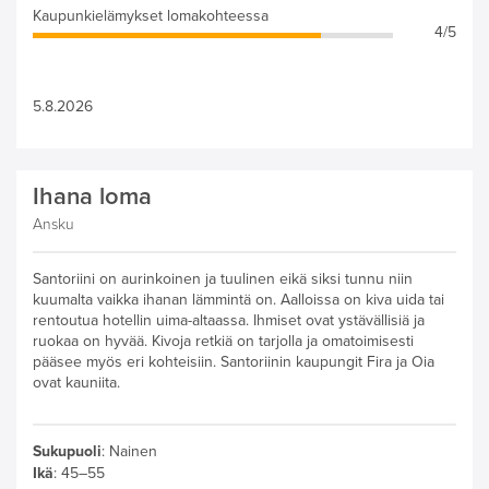
Kaupunkielämykset lomakohteessa
4/5
5.8.2026
Ihana loma
Ansku
Santoriini on aurinkoinen ja tuulinen eikä siksi tunnu niin
kuumalta vaikka ihanan lämmintä on. Aalloissa on kiva uida tai
rentoutua hotellin uima-altaassa. Ihmiset ovat ystävällisiä ja
ruokaa on hyvää. Kivoja retkiä on tarjolla ja omatoimisesti
pääsee myös eri kohteisiin. Santoriinin kaupungit Fira ja Oia
ovat kauniita.
Sukupuoli
:
Nainen
Ikä
:
45–55