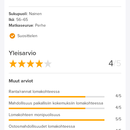
Sukupuoli
:
Nainen
Ikä
:
56–65
Matkaseurue
:
Perhe
Suosittelen
Yleisarvio
4
/5
Muut arviot
Ranta/rannat lomakohteessa
4/5
Mahdollisuus paikallisiin kokemuksiin lomakohteessa
4/5
Lomakohteen monipuolisuus
5/5
Ostosmahdollisuudet lomakohteessa