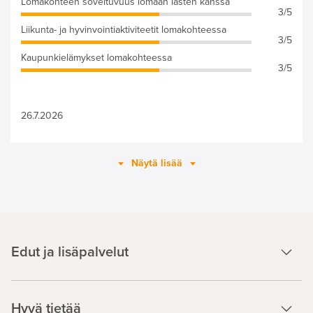
Lomakohteen soveltuvuus lomaan lasten kanssa
3/5
Liikunta- ja hyvinvointiaktiviteetit lomakohteessa
3/5
Kaupunkielämykset lomakohteessa
3/5
26.7.2026
Näytä lisää
Edut ja lisäpalvelut
Hyvä tietää