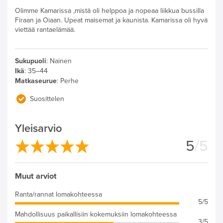
Olimme Kamarissa ,mistä oli helppoa ja nopeaa liikkua bussilla
Firaan ja Oiaan. Upeat maisemat ja kaunista. Kamarissa oli hyvä
viettää rantaelämää.
Sukupuoli
:
Nainen
Ikä
:
35–44
Matkaseurue
:
Perhe
Suosittelen
Yleisarvio
5
/5
Muut arviot
Ranta/rannat lomakohteessa
5/5
Mahdollisuus paikallisiin kokemuksiin lomakohteessa
3/5