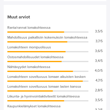
Muut arviot
Ranta/rannat lomakohteessa
3,5/5
Mahdollisuus paikallisiin kokemuksiin lomakohteessa
3,7/5
Lomakohteen monipuolisuus
3,6/5
Ostosmahdollisuudet lomakohteessa
3,4/5
Nähtävyydet lomakohteessa
4,0/5
Lomakohteen soveltuvuus lomaan aikuisten kesken
4,7/5
Lomakohteen soveltuvuus lomaan lasten kanssa
2,8/5
Liikunta- ja hyvinvointiaktiviteetit lomakohteessa
3,5/5
Kaupunkielämykset lomakohteessa
3,2/5