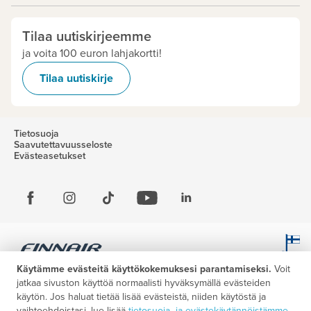
Tilaa uutiskirjeemme
ja voita 100 euron lahjakortti!
Tilaa uutiskirje
Tietosuoja
Saavutettavuusseloste
Evästeasetukset
Käytämme evästeitä käyttökokemuksesi parantamiseksi.
Voit
jatkaa sivuston käyttöä normaalisti hyväksymällä evästeiden
käytön. Jos haluat tietää lisää evästeistä, niiden käytöstä ja
vaihtoehdoistasi, lue lisää
tietosuoja- ja evästekäytännöistämme