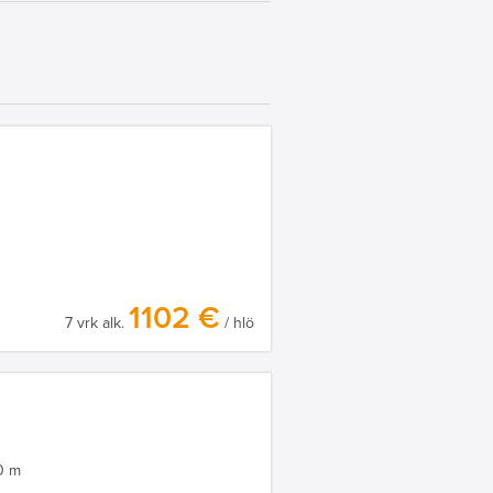
1102 €
7 vrk alk.
/ hlö
0 m