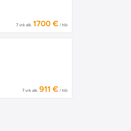
1700 €
7 vrk alk.
/ hlö
911 €
7 vrk alk.
/ hlö