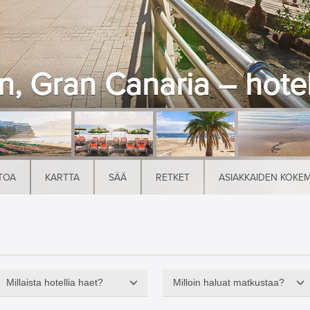
, Gran Canaria – hotell
TOA
KARTTA
SÄÄ
RETKET
ASIAKKAIDEN KOKE
Millaista hotellia haet?
Milloin haluat matkustaa?