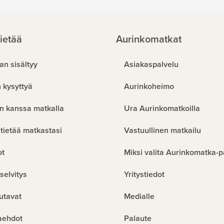
ietää
Aurinkomatkat
an sisältyy
Asiakaspalvelu
 kysyttyä
Aurinkoheimo
n kanssa matkalla
Ura Aurinkomatkoilla
tietää matkastasi
Vastuullinen matkailu
ot
Miksi valita Aurinkomatka-p
selvitys
Yritystiedot
utavat
Medialle
aehdot
Palaute