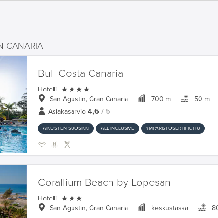
AN CANARIA
Bull Costa Canaria

Hotelli
San Agustin, Gran Canaria
700 m
50 m
4,6
/ 5
Asiakasarvio
AIKUISTEN SUOSIKKI
ALL INCLUSIVE
YMPÄRISTÖSERTIFIOITU
Corallium Beach by Lopesan

Hotelli
San Agustin, Gran Canaria
keskustassa
8