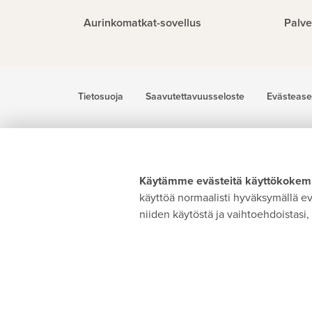
Aurinkomatkat-sovellus
Palve
Tietosuoja
Saavutettavuusseloste
Evästease
Käytämme evästeitä käyttökokemu
käyttöä normaalisti hyväksymällä evä
niiden käytöstä ja vaihtoehdoistasi, 