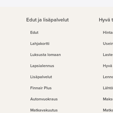
Edut ja lisäpalvelut
Hyvä t
Edut
Hinta
Lahjakortti
Usein
Luksusta lomaan
Laste
Lapsialennus
Hyvä 
Lisäpalvelut
Lenn
Finnair Plus
Lähtö
Autonvuokraus
Maks
Matkavakuutus
Matk