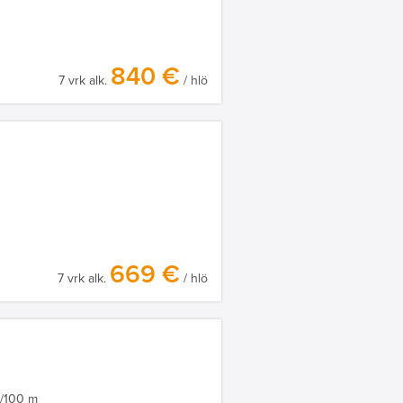
840 €
7 vrk alk.
/ hlö
669 €
7 vrk alk.
/ hlö
a/100 m