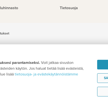
luhinnasto
Tietosuoja
tukset
ksesi parantamiseksi.
Voit jatkaa sivuston
steiden käytön. Jos haluat tietää lisää evästeistä,
lue lisää
tietosuoja- ja evästekäytännöistämme
SA