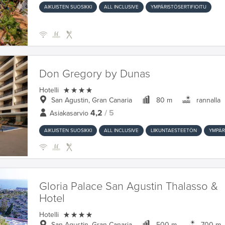
AIKUISTEN SUOSIKKI
ALL INCLUSIVE
YMPÄRISTÖSERTIFIOITU
Don Gregory by Dunas

Hotelli
San Agustin, Gran Canaria
80 m
rannalla
4,2
/ 5
Asiakasarvio
AIKUISTEN SUOSIKKI
ALL INCLUSIVE
LIIKUNTAESTEETÖN
YMPÄR
Gloria Palace San Agustin Thalasso &
Hotel

Hotelli
San Agustin, Gran Canaria
500 m
700 m