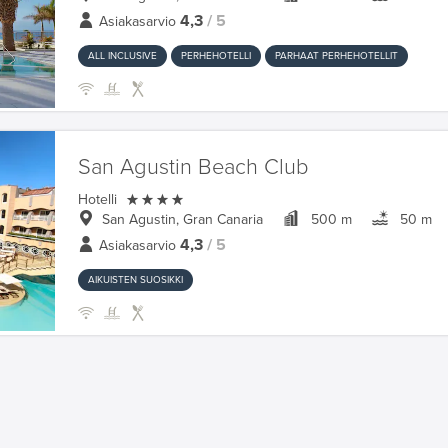
4,3
/ 5
Asiakasarvio
ALL INCLUSIVE
PERHEHOTELLI
PARHAAT PERHEHOTELLIT
San Agustin Beach Club

Hotelli
San Agustin, Gran Canaria
500 m
50 m
4,3
/ 5
Asiakasarvio
AIKUISTEN SUOSIKKI