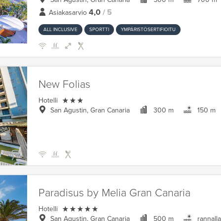
4,0
/ 5
Asiakasarvio
ALL INCLUSIVE
SPORTTI
YMPÄRISTÖSERTIFIOITU
New Folias

Hotelli
San Agustin, Gran Canaria
300 m
150 m
Paradisus by Melia Gran Canaria

Hotelli
San Agustin, Gran Canaria
500 m
rannall