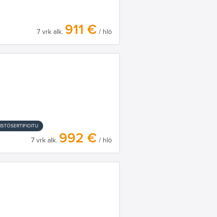
911 €
7 vrk alk.
/ hlö
ISTÖSERTIFIOITU
992 €
7 vrk alk.
/ hlö