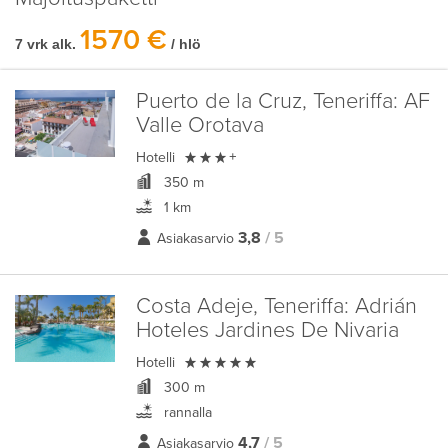
1570 €
7 vrk alk.
/ hlö
Puerto de la Cruz, Teneriffa:
AF
Valle Orotava

Hotelli
+
350 m
1 km
3,8
/ 5
Asiakasarvio
Costa Adeje, Teneriffa:
Adrián
Hoteles Jardines De Nivaria

Hotelli
300 m
rannalla
4,7
/ 5
Asiakasarvio