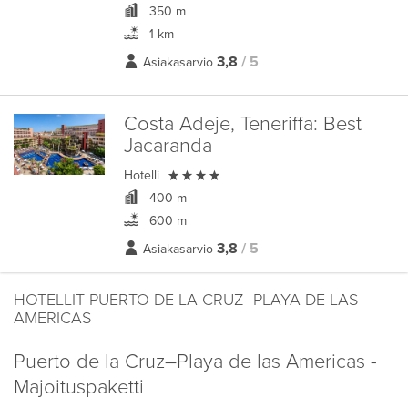
350 m
1 km
3,8
/ 5
Asiakasarvio
Costa Adeje, Teneriffa:
Best
Jacaranda

Hotelli
400 m
600 m
3,8
/ 5
Asiakasarvio
HOTELLIT PUERTO DE LA CRUZ–PLAYA DE LAS
AMERICAS
Puerto de la Cruz–Playa de las Americas -
Majoituspaketti