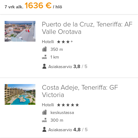
1636 €
7 vrk alk.
/ hlö
Puerto de la Cruz, Teneriffa:
AF
Valle Orotava

Hotelli
+
350 m
1 km
3,8
/ 5
Asiakasarvio
Costa Adeje, Teneriffa:
GF
Victoria

Hotelli
keskustassa
300 m
4,8
/ 5
Asiakasarvio