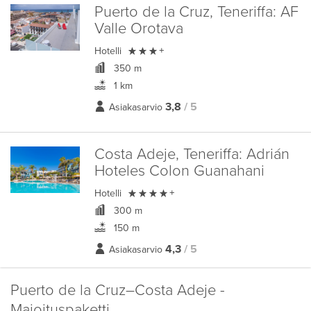
Puerto de la Cruz, Teneriffa:
AF
Valle Orotava

Hotelli
+
350 m
1 km
3,8
/ 5
Asiakasarvio
Costa Adeje, Teneriffa:
Adrián
Hoteles Colon Guanahani

Hotelli
+
300 m
150 m
4,3
/ 5
Asiakasarvio
Puerto de la Cruz–Costa Adeje -
Majoituspaketti