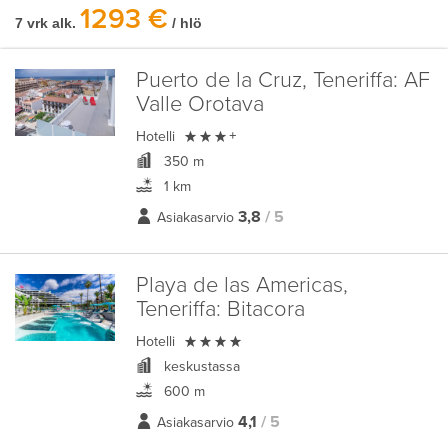
1293 €
7 vrk alk.
/ hlö
Puerto de la Cruz, Teneriffa:
AF
Valle Orotava

Hotelli
+
350 m
1 km
3,8
/ 5
Asiakasarvio
Playa de las Americas,
Teneriffa:
Bitacora

Hotelli
keskustassa
600 m
4,1
/ 5
Asiakasarvio