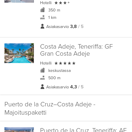

Hotelli
+
350 m
1 km
3,8
/ 5
Asiakasarvio
Costa Adeje, Teneriffa:
GF
Gran Costa Adeje

Hotelli
keskustassa
500 m
4,3
/ 5
Asiakasarvio
Puerto de la Cruz–Costa Adeje -
Majoituspaketti
Puerto de la Cruz, Teneriffa:
AF