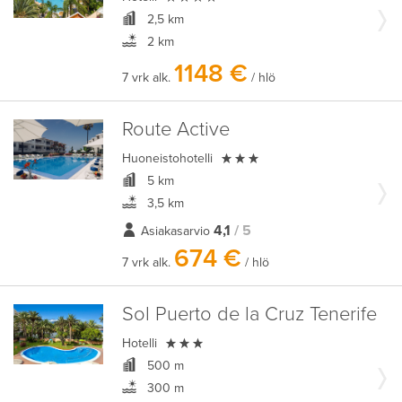
2,5 km
2 km
1148 €
7 vrk alk.
/ hlö
Route Active

Huoneistohotelli
5 km
3,5 km
4,1
/ 5
Asiakasarvio
674 €
7 vrk alk.
/ hlö
Sol Puerto de la Cruz Tenerife

Hotelli
500 m
300 m