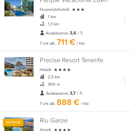
Parque Vacacional Eden

Huoneistohotelli
1 km
1,3 km
3,6
/ 5
Asiakasarvio
711 €
7 vrk alk.
/ hlö
Precise Resort Tenerife

Hotelli
2,5 km
900 m
3,7
/ 5
Asiakasarvio
888 €
7 vrk alk.
/ hlö
Riu Garoe
UUTUUS

Hotelli