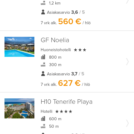
1,2 km
3,6
/ 5
Asiakasarvio
560 €
7 vrk alk.
/ hlö
GF Noelia

Huoneistohotelli
800 m
300 m
3,7
/ 5
Asiakasarvio
627 €
7 vrk alk.
/ hlö
H10 Tenerife Playa

Hotelli
600 m
50 m