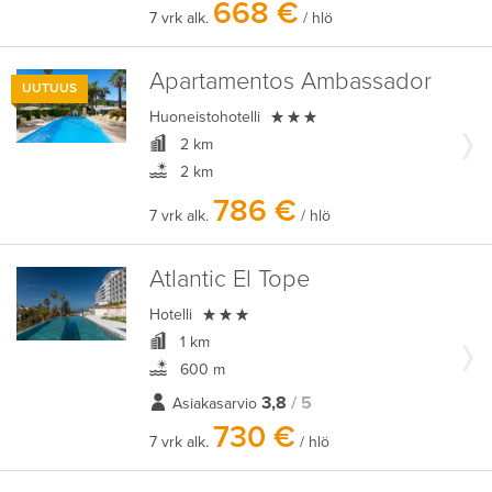
668 €
7 vrk alk.
/ hlö
Apartamentos Ambassador
UUTUUS

Huoneistohotelli
2 km
2 km
786 €
7 vrk alk.
/ hlö
Atlantic El Tope

Hotelli
1 km
600 m
3,8
/ 5
Asiakasarvio
730 €
7 vrk alk.
/ hlö