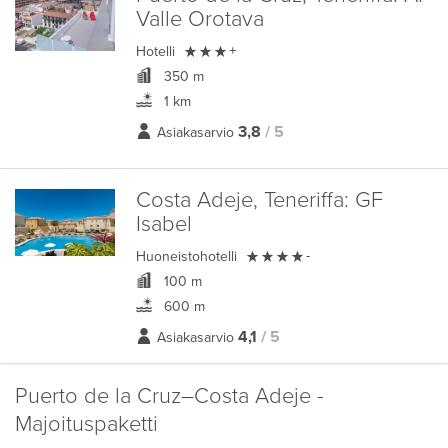
Valle Orotava

Hotelli
+
350 m
1 km
3,8
/ 5
Asiakasarvio
Costa Adeje, Teneriffa:
GF
Isabel

Huoneistohotelli
-
100 m
600 m
4,1
/ 5
Asiakasarvio
Puerto de la Cruz–Costa Adeje -
Majoituspaketti