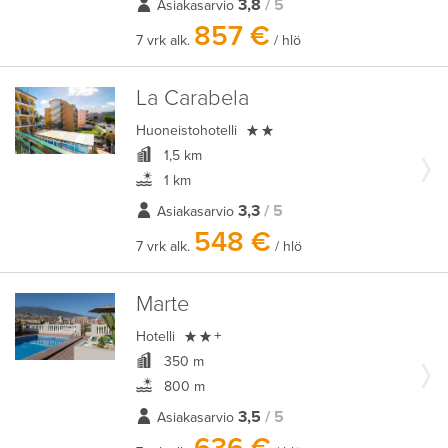
3,8
/ 5
Asiakasarvio
857 €
7 vrk alk.
/ hlö
La Carabela

Huoneistohotelli
1,5 km
1 km
3,3
/ 5
Asiakasarvio
548 €
7 vrk alk.
/ hlö
Marte

Hotelli
+
350 m
800 m
3,5
/ 5
Asiakasarvio