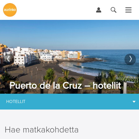
Puerto de la Cruz – hotellit
HOTELLIT
Hae matkakohdetta