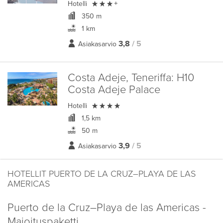

Hotelli
+
350 m
1 km
3,8
/ 5
Asiakasarvio
Costa Adeje, Teneriffa:
H10
Costa Adeje Palace

Hotelli
1,5 km
50 m
3,9
/ 5
Asiakasarvio
HOTELLIT PUERTO DE LA CRUZ–PLAYA DE LAS
AMERICAS
Puerto de la Cruz–Playa de las Americas -
Majoituspaketti