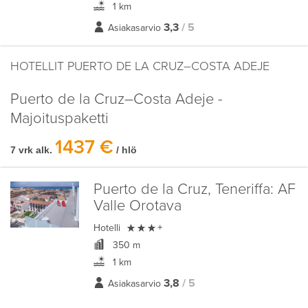
1 km
3,3
/ 5
Asiakasarvio
HOTELLIT PUERTO DE LA CRUZ–COSTA ADEJE
Puerto de la Cruz–Costa Adeje -
Majoituspaketti
1437 €
7 vrk alk.
/ hlö
Puerto de la Cruz, Teneriffa:
AF
Valle Orotava

Hotelli
+
350 m
1 km
3,8
/ 5
Asiakasarvio