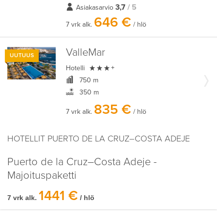
3,7
/ 5
Asiakasarvio
646 €
7 vrk alk.
/ hlö
ValleMar
UUTUUS

Hotelli
+
750 m
350 m
835 €
7 vrk alk.
/ hlö
HOTELLIT PUERTO DE LA CRUZ–COSTA ADEJE
Puerto de la Cruz–Costa Adeje -
Majoituspaketti
1441 €
7 vrk alk.
/ hlö