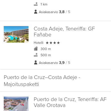
1 km
3,8
/ 5
Asiakasarvio
Costa Adeje, Teneriffa:
GF
Fañabe

Hotelli
300 m
500 m
3,9
/ 5
Asiakasarvio
Puerto de la Cruz–Costa Adeje -
Majoituspaketti
Puerto de la Cruz, Teneriffa:
AF
Valle Orotava