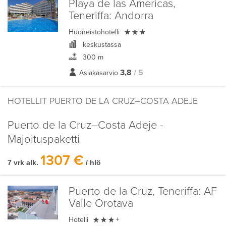
Playa de las Americas,
Teneriffa:
Andorra

Huoneistohotelli
keskustassa
300 m
3,8
/ 5
Asiakasarvio
HOTELLIT PUERTO DE LA CRUZ–COSTA ADEJE
Puerto de la Cruz–Costa Adeje -
Majoituspaketti
1307 €
7 vrk alk.
/ hlö
Puerto de la Cruz, Teneriffa:
AF
Valle Orotava

Hotelli
+