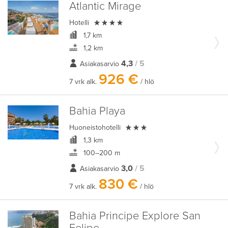
Atlantic Mirage

Hotelli
1,7 km
1,2 km
4,3
/ 5
Asiakasarvio
926 €
7 vrk alk.
/ hlö
Bahia Playa

Huoneistohotelli
1,3 km
100–200 m
3,0
/ 5
Asiakasarvio
830 €
7 vrk alk.
/ hlö
Bahia Principe Explore San