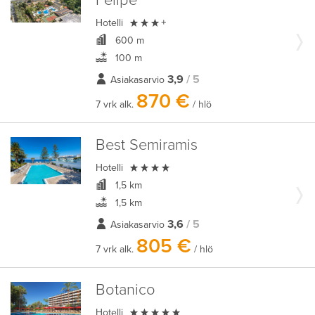
Felipe

Hotelli
+
600 m
100 m
3,9
/ 5
Asiakasarvio
870 €
7 vrk alk.
/ hlö
Best Semiramis

Hotelli
1,5 km
1,5 km
3,6
/ 5
Asiakasarvio
805 €
7 vrk alk.
/ hlö
Botanico

Hotelli