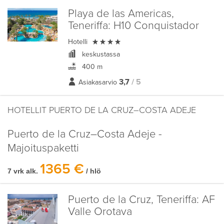
Playa de las Americas,
Teneriffa:
H10 Conquistador

Hotelli
keskustassa
400 m
3,7
/ 5
Asiakasarvio
HOTELLIT PUERTO DE LA CRUZ–COSTA ADEJE
Puerto de la Cruz–Costa Adeje -
Majoituspaketti
1365 €
7 vrk alk.
/ hlö
Puerto de la Cruz, Teneriffa:
AF
Valle Orotava