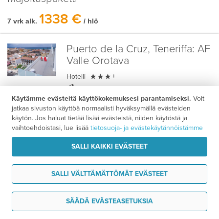
1338 €
7 vrk alk.
/ hlö
Puerto de la Cruz, Teneriffa:
AF
Valle Orotava

Hotelli
+
350 m
Käytämme evästeitä käyttökokemuksesi parantamiseksi.
Voit
1 km
jatkaa sivuston käyttöä normaalisti hyväksymällä evästeiden
3,8
/ 5
Asiakasarvio
käytön. Jos haluat tietää lisää evästeistä, niiden käytöstä ja
vaihtoehdoistasi, lue lisää
tietosuoja- ja evästekäytännöistämme
SALLI KAIKKI EVÄSTEET
Playa de las Americas,
UUTUUS
Teneriffa:
H10 Las Palmeras
SALLI VÄLTTÄMÄTTÖMÄT EVÄSTEET

Hotelli
+
keskustassa
Tarvitsen tukea
SÄÄDÄ EVÄSTEASETUKSIA
50 m