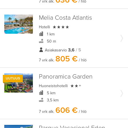
636 €
7 vrk alk.
/ hlö
Melia Costa Atlantis

Hotelli
1 km
50 m
3,6
/ 5
Asiakasarvio
805 €
7 vrk alk.
/ hlö
Panoramica Garden
UUTUUS

Huoneistohotelli
+
5 km
3,5 km
606 €
7 vrk alk.
/ hlö