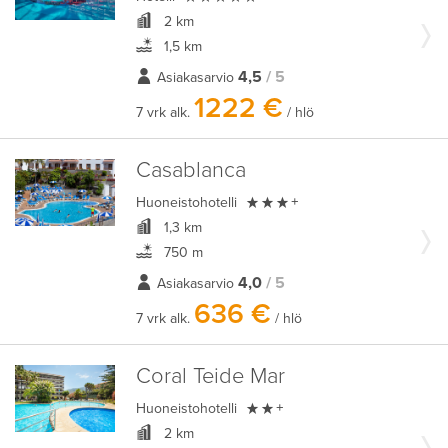
2 km
1,5 km
4,5
/ 5
Asiakasarvio
1222 €
7 vrk alk.
/ hlö
Casablanca

Huoneistohotelli
+
1,3 km
750 m
4,0
/ 5
Asiakasarvio
636 €
7 vrk alk.
/ hlö
Coral Teide Mar

Huoneistohotelli
+
2 km