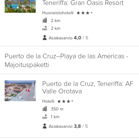
Teneriffa:
Gran Oasis Resort

Huoneistohotelli
+
2 km
2 km
4,0
/ 5
Asiakasarvio
Puerto de la Cruz–Playa de las Americas -
Majoituspaketti
Puerto de la Cruz, Teneriffa:
AF
Valle Orotava

Hotelli
+
350 m
1 km
3,8
/ 5
Asiakasarvio