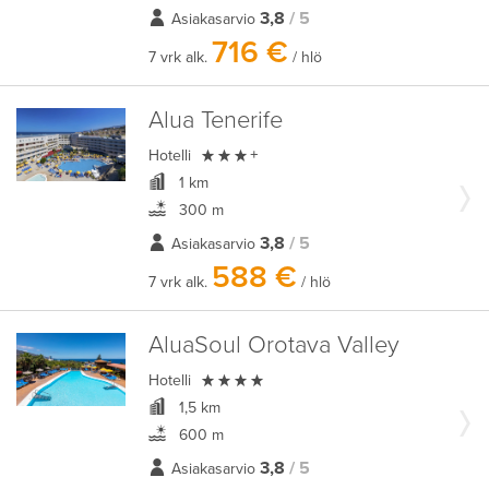
3,8
/ 5
Asiakasarvio
716 €
7 vrk alk.
/ hlö
Alua Tenerife

Hotelli
+
1 km
300 m
3,8
/ 5
Asiakasarvio
588 €
7 vrk alk.
/ hlö
AluaSoul Orotava Valley

Hotelli
1,5 km
600 m
3,8
/ 5
Asiakasarvio