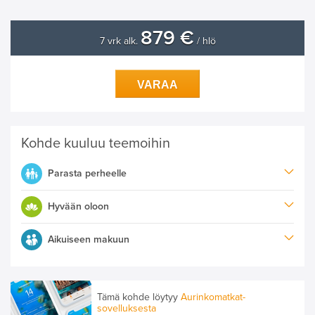
879 €
7 vrk alk.
/ hlö
VARAA
Kohde kuuluu teemoihin
Parasta perheelle
Hyvään oloon
Aikuiseen makuun
Tämä kohde löytyy
Aurinkomatkat-
sovelluksesta