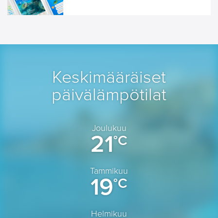
Keskimääräiset
päivälämpötilat
Joulukuu
21
°C
Tammikuu
19
°C
Helmikuu