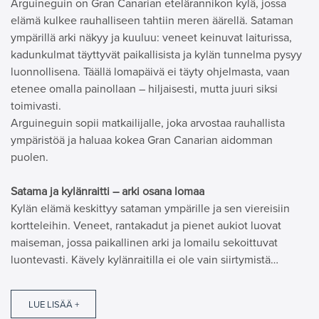
Arguineguin on Gran Canarian etelärannikon kylä, jossa
elämä kulkee rauhalliseen tahtiin meren äärellä. Sataman
ympärillä arki näkyy ja kuuluu: veneet keinuvat laiturissa,
kadunkulmat täyttyvät paikallisista ja kylän tunnelma pysyy
luonnollisena. Täällä lomapäivä ei täyty ohjelmasta, vaan
etenee omalla painollaan – hiljaisesti, mutta juuri siksi
toimivasti.
Arguineguin sopii matkailijalle, joka arvostaa rauhallista
ympäristöä ja haluaa kokea Gran Canarian aidomman
puolen.
Satama ja kylänraitti – arki osana lomaa
Kylän elämä keskittyy sataman ympärille ja sen viereisiin
kortteleihin. Veneet, rantakadut ja pienet aukiot luovat
maiseman, jossa paikallinen arki ja lomailu sekoittuvat
luontevasti. Kävely kylänraitilla ei ole vain siirtymistä…
LUE LISÄÄ +