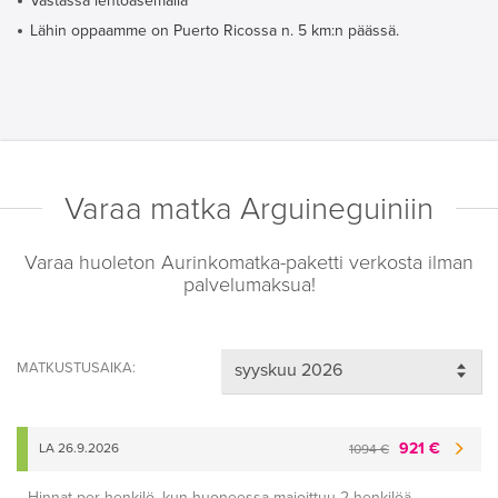
Vastassa lentoasemalla
Lähin oppaamme on Puerto Ricossa n. 5 km:n päässä.
Varaa matka Arguineguiniin
Varaa huoleton Aurinkomatka-paketti verkosta ilman
palvelumaksua!
MATKUSTUSAIKA:
921 €
LA 26.9.2026
1094 €
Hinnat per henkilö, kun huoneessa majoittuu 2 henkilöä.