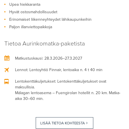
Upea hiekkaranta
Hyvät ostosmahdollisuudet
Erinomaiset liikenneyhteydet lähikaupunkeihin
Paljon illanviettopaikkoja
Tietoa Aurinkomatka-paketista
Matkustuskausi
: 28.3.2026–27.3.2027
Lennot
: Lentoyhtiö Finnair, lentoaika n. 4 t 40 min
Lentokenttäkuljetukset
: Lentokenttäkuljetukset ovat
maksullisia.
Málagan lentoasema – Fuengirolan hotellit n. 20 km. Matka-
aika 30–60 min.
LISÄÄ TIETOA KOHTEESTA