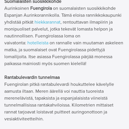
Suomalaisten suosikkikohde
Aurinkoinen
Fuengirola
on suomalaisten suosikkikohde
Espanjan Aurinkorannikolla. Tämä eloisa rannikkokaupunki
yhdistää pitkät
hiekkarannat
, rentouttavan ilmapiirin ja
monipuoliset palvelut, jotka tekevät lomasta helpon ja
nautinnollisen. Fuengirolassa loma on
vaivatonta:
hotelleista
on rannalle vain muutaman askeleen
matka, ja suomalaiset ovat Fuengirolassa pidettyjä
lomailijoita. Itse asiassa Fuengirolassa pärjää monessa
paikassa mainiosti myös suomen kielellä!
Rantabulevardin tunnelmaa
Fuengirolan pitkä rantabulevardi houkuttelee kävelylle
aamusta iltaan. Meren äärellä voi nauttia
tuoreista
merenelävistä, tapaksista ja espanjalaisista viineistä
tunnelmallisissa rantakahviloissa. Kilometrien mittaiset
rannat tarjoavat loistavat puitteet auringonottoon ja
vesiaktiviteetteihin.