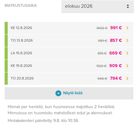
MATKUSTUSAIKA:
991 €
KE 12.8.2026
1403 €
857 €
TO 13.8.2026
1181 €
669 €
LA 15.8.2026
819 €
909 €
KE 19.8.2026
1120 €
794 €
TO 20.8.2026
946 €
Näytä lisää
Hinnat per henkilö, kun huoneessa majoittuu 2 henkilöä.
Hinnoissa on huomioitu mahdolliset edut ja alennukset.
Hintakalenteri päivitetty 9.8. klo 10:36