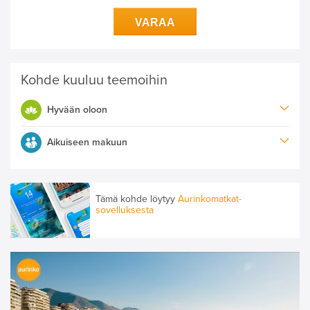
VARAA
Kohde kuuluu teemoihin
Hyvään oloon
Aikuiseen makuun
Tämä kohde löytyy
Aurinkomatkat-
sovelluksesta