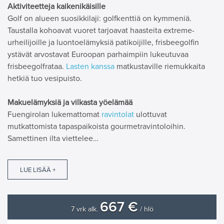
Aktiviteetteja kaikenikäisille
Golf on alueen suosikkilaji: golfkenttiä on kymmeniä.
Taustalla kohoavat vuoret tarjoavat haasteita extreme-
urheilijoille ja luontoelämyksiä patikoijille, frisbeegolfin
ystävät arvostavat Euroopan parhaimpiin lukeutuvaa
frisbeegolfrataa.
Lasten kanssa
matkustaville riemukkaita
hetkiä tuo vesipuisto.
Makuelämyksiä ja vilkasta yöelämää
Fuengirolan lukemattomat
ravintolat
ulottuvat
mutkattomista tapaspaikoista gourmetravintoloihin.
Samettinen ilta viettelee…
LUE LISÄÄ +
667 €
7 vrk alk.
/ hlö