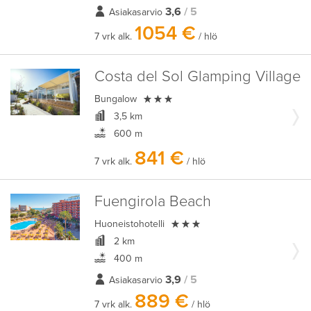
3,6
/ 5
Asiakasarvio
1054 €
7 vrk alk.
/ hlö
Costa del Sol Glamping Village

Bungalow
3,5 km
600 m
841 €
7 vrk alk.
/ hlö
Fuengirola Beach

Huoneistohotelli
2 km
400 m
3,9
/ 5
Asiakasarvio
889 €
7 vrk alk.
/ hlö