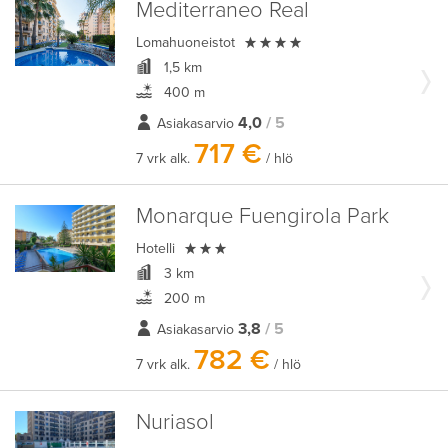
Mediterraneo Real

Lomahuoneistot
1,5 km
400 m
4,0
/ 5
Asiakasarvio
717 €
7 vrk alk.
/ hlö
Monarque Fuengirola Park

Hotelli
3 km
200 m
3,8
/ 5
Asiakasarvio
782 €
7 vrk alk.
/ hlö
Nuriasol