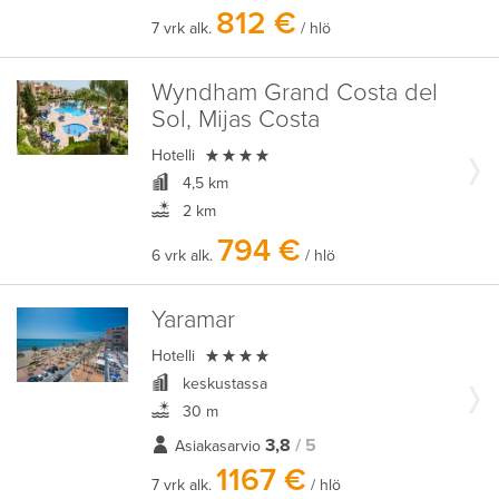
812 €
7 vrk alk.
/ hlö
Wyndham Grand Costa del
Sol, Mijas Costa

Hotelli
4,5 km
2 km
794 €
6 vrk alk.
/ hlö
Yaramar

Hotelli
keskustassa
30 m
3,8
/ 5
Asiakasarvio
1167 €
7 vrk alk.
/ hlö