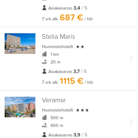
3,4
/ 5
Asiakasarvio
687 €
7 vrk alk.
/ hlö
Stella Maris

Huoneistohotelli
1 km
20 m
3,7
/ 5
Asiakasarvio
1115 €
7 vrk alk.
/ hlö
Veramar

Huoneistohotelli
500 m
600 m
3,9
/ 5
Asiakasarvio