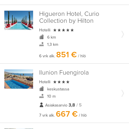
Higueron Hotel, Curio
Collection by Hilton

Hotelli
6 km
1,3 km
851 €
6 vrk alk.
/ hlö
Ilunion Fuengirola

Hotelli
keskustassa
10 m
3,8
/ 5
Asiakasarvio
667 €
7 vrk alk.
/ hlö