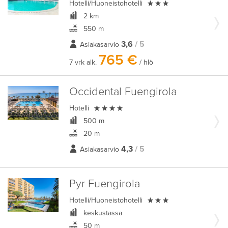

Hotelli/Huoneistohotelli
2 km
550 m
3,6
/ 5
Asiakasarvio
765 €
7 vrk alk.
/ hlö
Occidental Fuengirola

Hotelli
500 m
20 m
4,3
/ 5
Asiakasarvio
Pyr Fuengirola

Hotelli/Huoneistohotelli
keskustassa
50 m