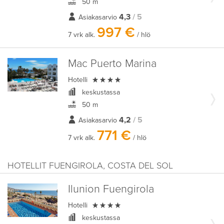
50 m
4,3
/ 5
Asiakasarvio
997 €
7 vrk alk.
/ hlö
Mac Puerto Marina

Hotelli
keskustassa
50 m
4,2
/ 5
Asiakasarvio
771 €
7 vrk alk.
/ hlö
HOTELLIT FUENGIROLA, COSTA DEL SOL
Ilunion Fuengirola

Hotelli
keskustassa