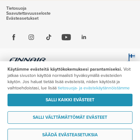
Tietosuoja
Saavutettavuusseloste
Evästeasetukset
Käytämme evästeitä käyttökokemuksesi parantamiseksi.
Voit
jatkaa sivuston käyttöä normaalisti hyväksymällä evästeiden
käytön. Jos haluat tietää lisää evästeistä, niiden käytöstä ja
vaihtoehdoistasi, lue lisää
tietosuoja- ja evästekäytännöistämme
SALLI KAIKKI EVÄSTEET
SALLI VÄLTTÄMÄTTÖMÄT EVÄSTEET
Tarvitsen tukea
SÄÄDÄ EVÄSTEASETUKSIA