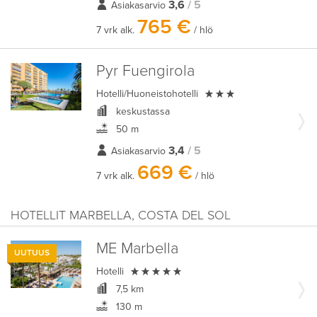
3,6
/ 5
Asiakasarvio
765 €
7 vrk alk.
/ hlö
Pyr Fuengirola

Hotelli/Huoneistohotelli
keskustassa
50 m
3,4
/ 5
Asiakasarvio
669 €
7 vrk alk.
/ hlö
HOTELLIT MARBELLA, COSTA DEL SOL
ME Marbella
UUTUUS

Hotelli
7,5 km
130 m