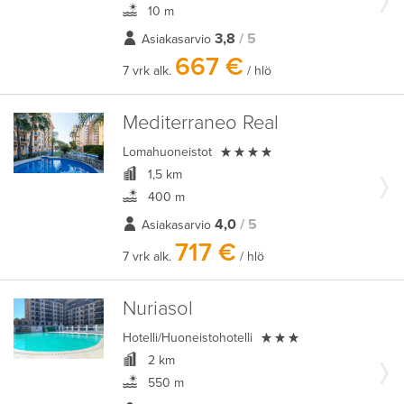
10 m
3,8
/ 5
Asiakasarvio
667 €
7 vrk alk.
/ hlö
Mediterraneo Real

Lomahuoneistot
1,5 km
400 m
4,0
/ 5
Asiakasarvio
717 €
7 vrk alk.
/ hlö
Nuriasol

Hotelli/Huoneistohotelli
2 km
550 m