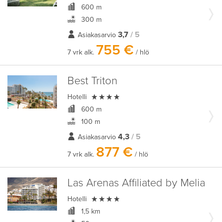
600 m
300 m
3,7
/ 5
Asiakasarvio
755 €
7 vrk alk.
/ hlö
Best Triton

Hotelli
600 m
100 m
4,3
/ 5
Asiakasarvio
877 €
7 vrk alk.
/ hlö
Las Arenas Affiliated by Melia

Hotelli
1,5 km