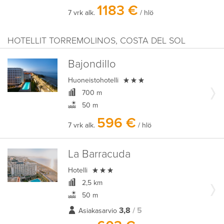
1183 €
7 vrk alk.
/ hlö
HOTELLIT TORREMOLINOS, COSTA DEL SOL
Bajondillo

Huoneistohotelli
700 m
50 m
596 €
7 vrk alk.
/ hlö
La Barracuda

Hotelli
2,5 km
50 m
3,8
/ 5
Asiakasarvio