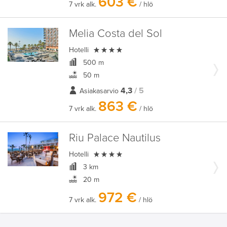
603 €
7 vrk alk.
/ hlö
Melia Costa del Sol

Hotelli
500 m
50 m
4,3
/ 5
Asiakasarvio
863 €
7 vrk alk.
/ hlö
Riu Palace Nautilus

Hotelli
3 km
20 m
972 €
7 vrk alk.
/ hlö