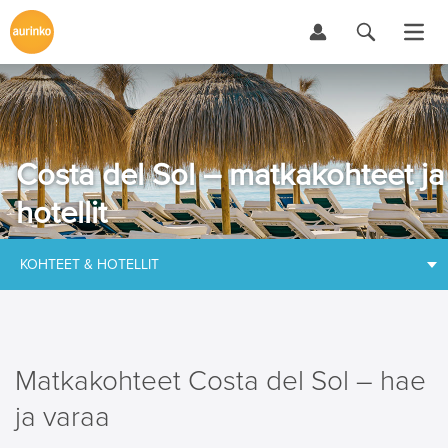
Costa del Sol – matkakohteet ja
hotellit
KOHTEET & HOTELLIT
Matkakohteet Costa del Sol – hae
ja varaa