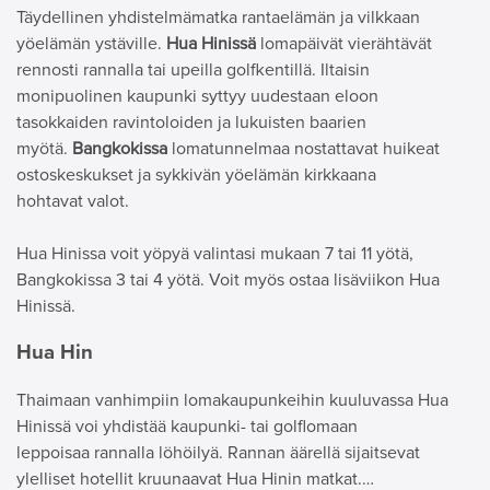
Täydellinen yhdistelmämatka rantaelämän ja vilkkaan
yöelämän ystäville.
Hua Hinissä
lomapäivät vierähtävät
rennosti rannalla tai upeilla golfkentillä. Iltaisin
monipuolinen kaupunki syttyy uudestaan eloon
tasokkaiden ravintoloiden ja lukuisten baarien
myötä.
Bangkokissa
lomatunnelmaa nostattavat huikeat
ostoskeskukset ja sykkivän yöelämän kirkkaana
hohtavat valot.
Hua Hinissa voit yöpyä valintasi mukaan 7 tai 11 yötä,
Bangkokissa 3 tai 4 yötä. Voit myös ostaa lisäviikon Hua
Hinissä.
Hua Hin
Thaimaan vanhimpiin lomakaupunkeihin kuuluvassa Hua
Hinissä voi yhdistää kaupunki- tai golflomaan
leppoisaa rannalla löhöilyä. Rannan äärellä sijaitsevat
ylelliset hotellit kruunaavat Hua Hinin matkat.…