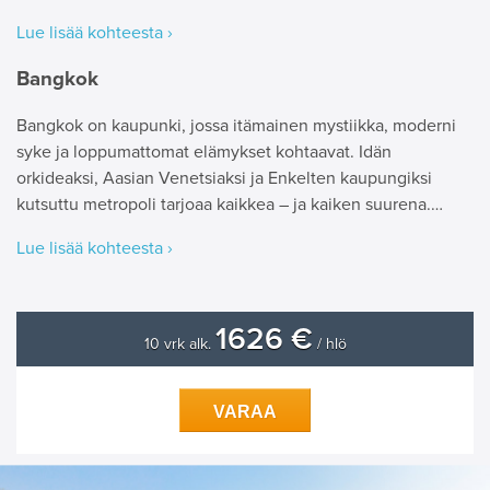
Lue lisää kohteesta ›
Bangkok
Bangkok on kaupunki, jossa itämainen mystiikka, moderni
syke ja loppumattomat elämykset kohtaavat. Idän
orkideaksi, Aasian Venetsiaksi ja Enkelten kaupungiksi
kutsuttu metropoli tarjoaa kaikkea – ja kaiken suurena.…
Lue lisää kohteesta ›
1626 €
10 vrk alk.
/ hlö
VARAA