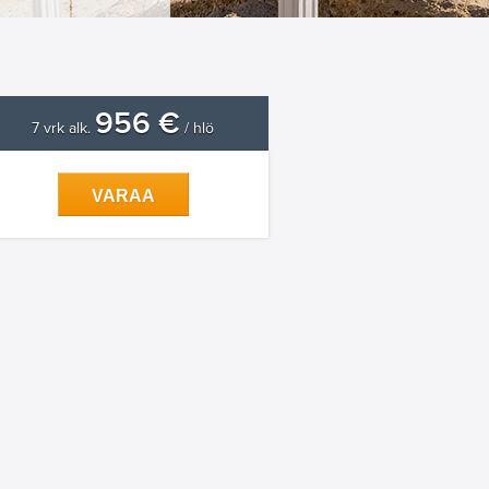
956 €
7 vrk alk.
/ hlö
VARAA