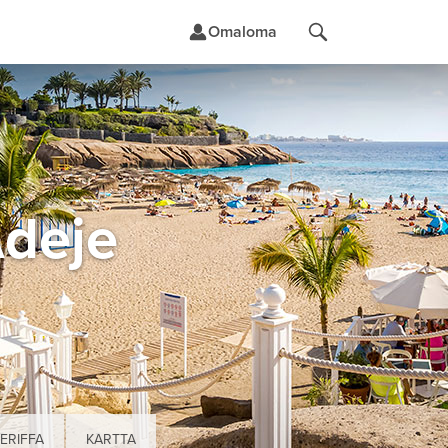
Omaloma
t
Adeje
ERIFFA
KARTTA