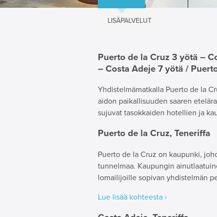
LISÄPALVELUT
Puerto de la Cruz 3 yötä – Co
– Costa Adeje 7 yötä / Puert
Yhdistelmämatkalla Puerto de la C
aidon paikallisuuden saaren etelär
sujuvat tasokkaiden hotellien ja kau
Puerto de la Cruz, Teneriffa
Puerto de la Cruz on kaupunki, johon
tunnelmaa. Kaupungin ainutlaatuinen
lomailijoille sopivan yhdistelmän p
Lue lisää kohteesta ›