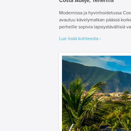
Costa Adeje, Teneriffa
Modernissa ja hyvinhoidetussa Cost
avautuu kävelymatkan päässä korkea
perheille sopivia lapsiystävällisiä 
Lue lisää kohteesta ›