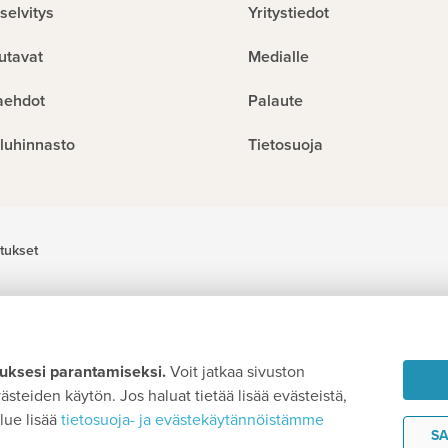
selvitys
Yritystiedot
utavat
Medialle
aehdot
Palaute
luhinnasto
Tietosuoja
tukset
ksesi parantamiseksi.
Voit jatkaa sivuston
steiden käytön. Jos haluat tietää lisää evästeistä,
lue lisää
tietosuoja- ja evästekäytännöistämme
SA