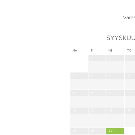
Vara
SYYSKUU
MA
TI
KE
TO
1
2
3
7
8
9
10
14
15
16
17
21
22
23
24
28
29
30