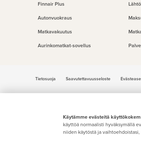
Finnair Plus
Lähtö
Autonvuokraus
Maks
Matkavakuutus
Matk
Aurinkomatkat-sovellus
Palve
Tietosuoja
Saavutettavuusseloste
Evästease
Käytämme evästeitä käyttökokemu
käyttöä normaalisti hyväksymällä evä
niiden käytöstä ja vaihtoehdoistasi, 