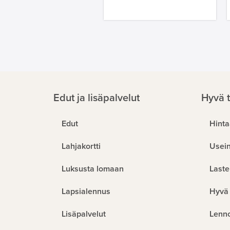
Edut ja lisäpalvelut
Hyvä t
Edut
Hinta
Lahjakortti
Usein
Luksusta lomaan
Laste
Lapsialennus
Hyvä 
Lisäpalvelut
Lenn