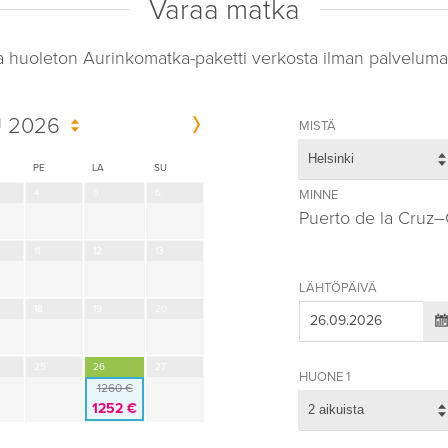
Varaa matka
a huoleton Aurinkomatka-paketti verkosta ilman palveluma
 2026
MISTÄ
Helsinki
PE
LA
SU
4
5
6
MINNE
Puerto de la Cruz
11
12
13
LÄHTÖPÄIVÄ
18
19
20
25
26
27
HUONE 1
1260 €
1252 €
2 aikuista