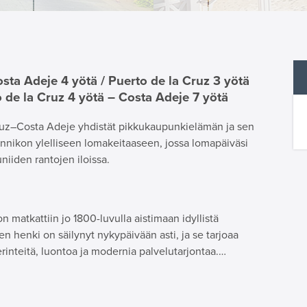
sta Adeje 4 yötä / Puerto de la Cruz 3 yötä
o de la Cruz 4 yötä – Costa Adeje 7 yötä
ruz–Costa Adeje yhdistät pikkukaupunkielämän ja sen
annikon ylelliseen lomakeitaaseen, jossa lomapäiväsi
niiden rantojen iloissa.
 matkattiin jo 1800-luvulla aistimaan idyllistä
 henki on säilynyt nykypäivään asti, ja se tarjoaa
erinteitä, luontoa ja modernia palvelutarjontaa.…