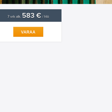
583 €
7 vrk alk.
/ hlö
VARAA