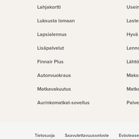
Lahjakortti
Usein
Luksusta lomaan
Laste
Lapsialennus
Hyvä 
Lisäpalvelut
Lenn
Finnair Plus
Lähtö
Autonvuokraus
Maks
Matkavakuutus
Matk
Aurinkomatkat-sovellus
Palve
Tietosuoja
Saavutettavuusseloste
Evästease