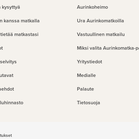
 kysyttyä
Aurinkoheimo
n kanssa matkalla
Ura Aurinkomatkoilla
tietää matkastasi
Vastuullinen matkailu
ot
Miksi valita Aurinkomatka-p
selvitys
Yritystiedot
utavat
Medialle
aehdot
Palaute
luhinnasto
Tietosuoja
tukset