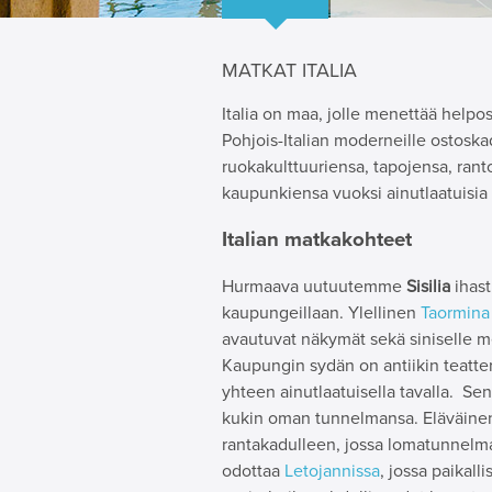
MATKAT ITALIA
Italia on maa, jolle menettää helpos
Pohjois-Italian moderneille ostoskad
ruokakulttuuriensa, tapojensa, ran
kaupunkiensa vuoksi ainutlaatuisi
Italian matkakohteet
Hurmaava uutuutemme
Sisilia
ihast
kaupungeillaan. Ylellinen
Taormina
avautuvat näkymät sekä siniselle me
Kaupungin sydän on antiikin teatter
yhteen ainutlaatuisella tavalla. Sen
kukin oman tunnelmansa. Eläväin
rantakadulleen, jossa lomatunnelma 
odottaa
Letojannissa
, jossa paikall