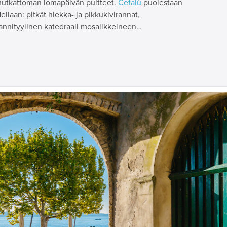
mutkattoman lomapäivän puitteet.
Cefalù
puolestaan
llaan: pitkät hiekka- ja pikkukivirannat,
rmannityylinen katedraali mosaiikkeineen…