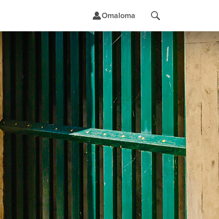
Omaloma
t