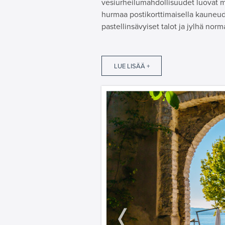
vesiurheilumahdollisuudet luovat 
hurmaa postikorttimaisella kauneude
pastellinsävyiset talot ja jylhä no
LUE LISÄÄ +