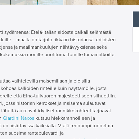
ti sydämensä; Etelä-Italian aidosta paikalliselämästä
uille – maalla on tarjota rikkaan historiansa, erilaisten
tojensa ja maailmankuulujen nähtävyyksiensä sekä
a kokemuksia monille unohtumattomille lomamatkoille.
uttaa vaihtelevilla maisemillaan ja eloisilla
kohoaa kallioiden rinteille kuin näyttämölle, josta
relle että Etna-tulivuoren majesteettiseen silhuettiin.
i, jossa historian kerrokset ja maisema sulautuvat
 läheltä aukeavat idylliset rannikkokohteet tarjoavat
en
Giardini Naxos
kutsuu hiekkarannoilleen ja
on aistittavissa kaikkialla. Vielä rennompi tunnelma
isten suosima rantabulevardi ja