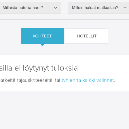
Millaista hotellia haet?
Milloin haluat matkustaa?
KOHTEET
HOTELLIT
illa ei löytynyt tuloksia.
keitä rajauskriteereitä, tai
tyhjennä kaikki valinnat
.