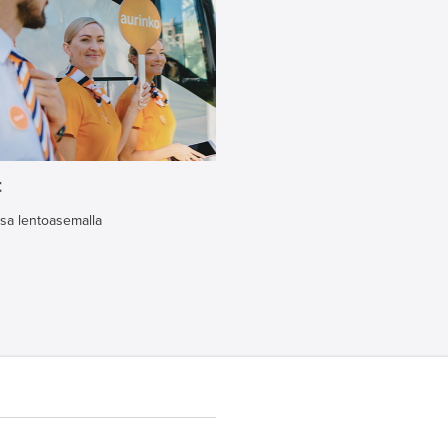
t
ssa lentoasemalla