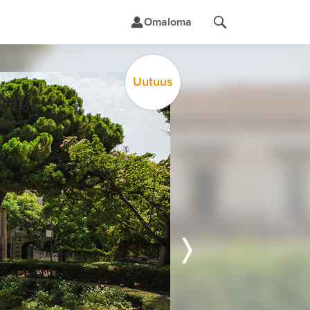
Omaloma
Uutuus
t