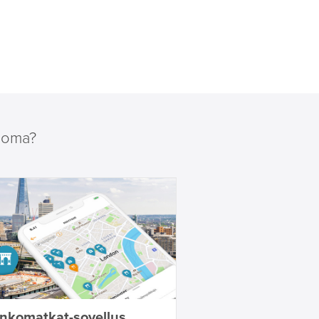
loma?
inkomatkat-sovellus