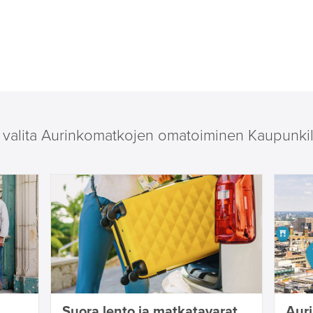
i valita Aurinkomatkojen omatoiminen Kaupunki
Suora lento ja matkatavarat
Aur