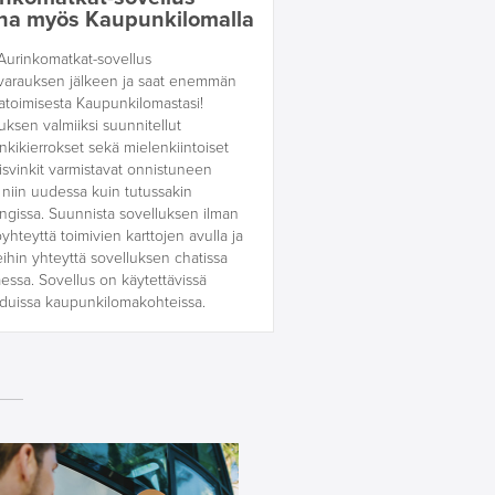
na myös Kaupunkilomalla
Aurinkomatkat-sovellus
varauksen jälkeen ja saat enemmän
matoimisesta Kaupunkilomastasi!
uksen valmiiksi suunnitellut
kikierrokset sekä mielenkiintoiset
lisvinkit varmistavat onnistuneen
niin uudessa kuin tutussakin
gissa. Suunnista sovelluksen ilman
yhteyttä toimivien karttojen avulla ja
ihin yhteyttä sovelluksen chatissa
taessa. Sovellus on käytettävissä
iduissa kaupunkilomakohteissa.