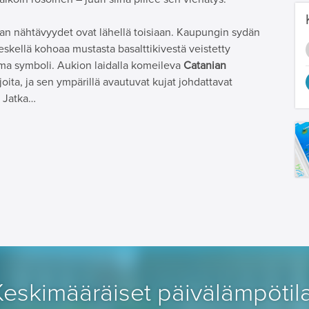
tan nähtävyydet ovat lähellä toisiaan. Kaupungin sydän
eskellä kohoaa mustasta basalttikivestä veistetty
tama symboli. Aukion laidalla komeileva
Catanian
oita, ja sen ympärillä avautuvat kujat johdattavat
. Jatka…
Keskimääräiset päivälämpötila