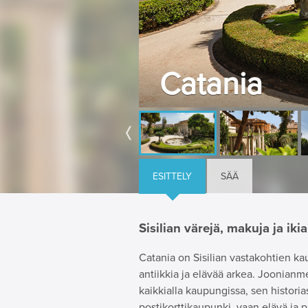
Catania
ESITTELY
SÄÄ
Sisilian värejä, makuja ja iki
Catania on Sisilian vastakohtien kau
antiikkia ja elävää arkea. Joonianm
kaikkialla kaupungissa, sen historias
postikorttikaupunki, vaan elävä ja p