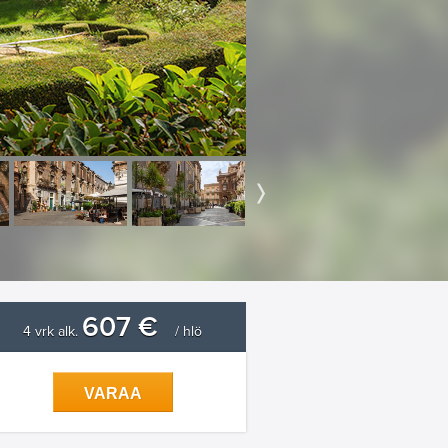
607 €
4 vrk alk.
/ hlö
VARAA