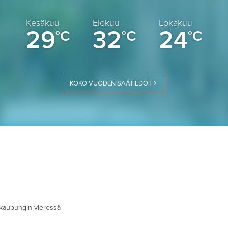
Kesäkuu
Elokuu
Lokakuu
29
32
24
°C
°C
°C
KOKO VUODEN SÄÄTIEDOT
 kaupungin vieressä