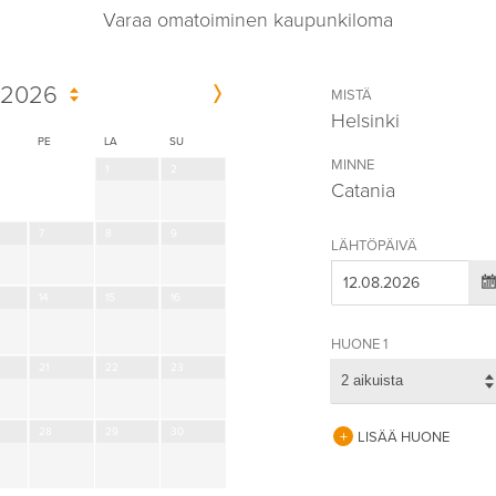
Varaa omatoiminen kaupunkiloma
 2026
MISTÄ
Helsinki
PE
LA
SU
MINNE
1
2
Catania
7
8
9
LÄHTÖPÄIVÄ
14
15
16
HUONE 1
21
22
23
2 aikuista
28
29
30
LISÄÄ HUONE