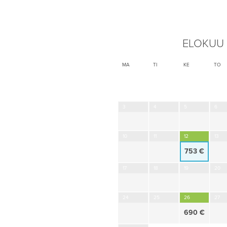
ELOKUU
MA
TI
KE
TO
3
4
5
6
10
11
12
13
753 €
17
18
19
20
24
25
26
27
690 €