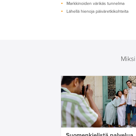
Markkinoiden värikäs tunnelma
Lähellä hienoja päiväretkikohteita
Miks
Suomenkielistä palvelua