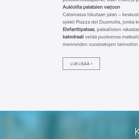
Aukioilta palatsien varjoon
Cataniassa liikutaan jalan – keskus
sykkii Piazza del Duomolla, jonka k
Elefanttipatsas
, paikallisten rakas
katedraali
vetää puoleensa matkailij
menneiden vuosisatojen tarinoihin
LUE LISÄÄ +