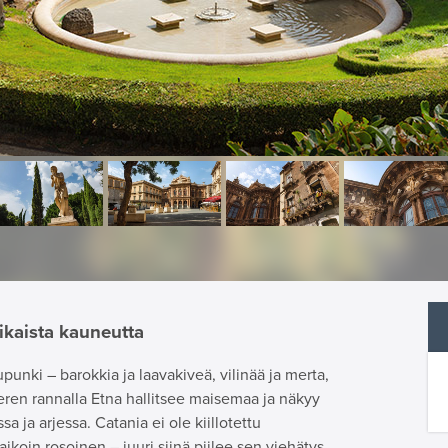
aikaista kauneutta
punki – barokkia ja laavakiveä, vilinää ja merta,
eren rannalla Etna hallitsee maisemaa ja näkyy
sa ja arjessa. Catania ei ole kiillotettu
aikoin rosoinen – juuri siinä piilee sen viehätys.