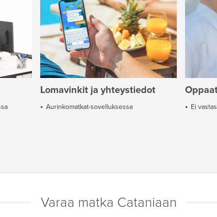
Lomavinkit ja yhteystiedot
Oppaa
ssa
Aurinkomatkat-sovelluksessa
Ei vasta
Varaa matka Cataniaan