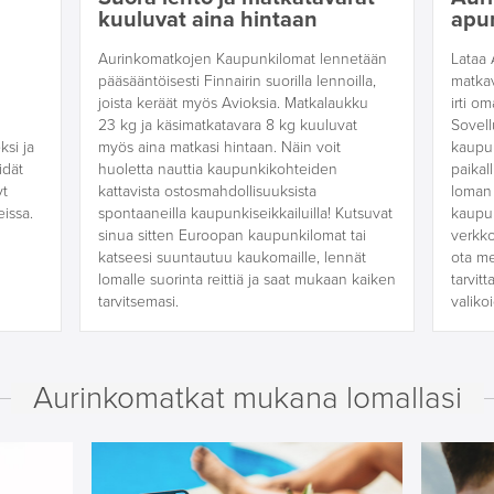
kuuluvat aina hintaan
apu
Aurinkomatkojen Kaupunkilomat lennetään
Lataa 
pääsääntöisesti Finnairin suorilla lennoilla,
matka
joista keräät myös Avioksia. Matkalaukku
irti o
23 kg ja käsimatkatavara 8 kg kuuluvat
Sovell
ksi ja
myös aina matkasi hintaan. Näin voit
kaupun
idät
huoletta nauttia kaupunkikohteiden
paikal
yt
kattavista ostosmahdollisuuksista
loman 
issa.
spontaaneilla kaupunkiseikkailuilla! Kutsuvat
kaupun
sinua sitten Euroopan kaupunkilomat tai
verkko
katseesi suuntautuu kaukomaille, lennät
ota me
lomalle suorinta reittiä ja saat mukaan kaiken
tarvit
tarvitsemasi.
valiko
Aurinkomatkat mukana lomallasi