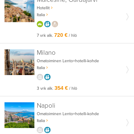
Hotellit
Italia
HYVÄÄN OLOON
AIKUISEEN MAKUUN
PAIKALLISEEN TAPAAN
720 €
7 vrk alk.
/ hlö
Milano
Omatoiminen
Lento+hotelli-kohde
Italia
KAUPUNGISTA KOKEMUKSIA
AIKUISEEN MAKUUN
354 €
3 vrk alk.
/ hlö
Napoli
Omatoiminen
Lento+hotelli-kohde
Italia
KAUPUNGISTA KOKEMUKSIA
AIKUISEEN MAKUUN