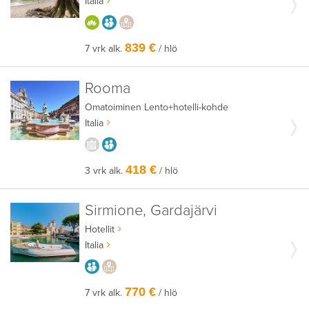
Italia
HYVÄÄN OLOON
AIKUISEEN MAKUUN
PAIKALLISEEN TAPAAN
839 €
7 vrk alk.
/ hlö
Rooma
Omatoiminen
Lento+hotelli-kohde
Italia
KAUPUNGISTA KOKEMUKSIA
AIKUISEEN MAKUUN
418 €
3 vrk alk.
/ hlö
Sirmione, Gardajärvi
Hotellit
Italia
AIKUISEEN MAKUUN
PAIKALLISEEN TAPAAN
770 €
7 vrk alk.
/ hlö