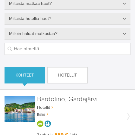
Millaista matkaa haet?
Millaista hotellia haet?
Milloin haluat matkustaa?
KOHTEET
HOTELLIT
Bardolino, Gardajärvi
Hotellit
Italia
HYVÄÄN OLOON
AIKUISEEN MAKUUN
889 €