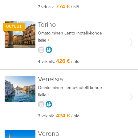
774 €
7 vrk alk.
/ hlö
Torino
UUTUUS
Omatoiminen
Lento+hotelli-kohde
Italia
KAUPUNGISTA KOKEMUKSIA
AIKUISEEN MAKUUN
426 €
4 vrk alk.
/ hlö
Venetsia
Omatoiminen
Lento+hotelli-kohde
Italia
KAUPUNGISTA KOKEMUKSIA
AIKUISEEN MAKUUN
424 €
3 vrk alk.
/ hlö
Verona