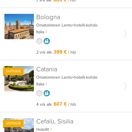
7 vrk alk.
/ hlö
Bologna
Omatoiminen
Lento+hotelli-kohde
Italia
KAUPUNGISTA KOKEMUKSIA
AIKUISEEN MAKUUN
399 €
2 vrk alk.
/ hlö
Catania
UUTUUS
Omatoiminen
Lento+hotelli-kohde
Italia
KAUPUNGISTA KOKEMUKSIA
AIKUISEEN MAKUUN
607 €
4 vrk alk.
/ hlö
Cefalù, Sisilia
UUTUUS
Hotellit