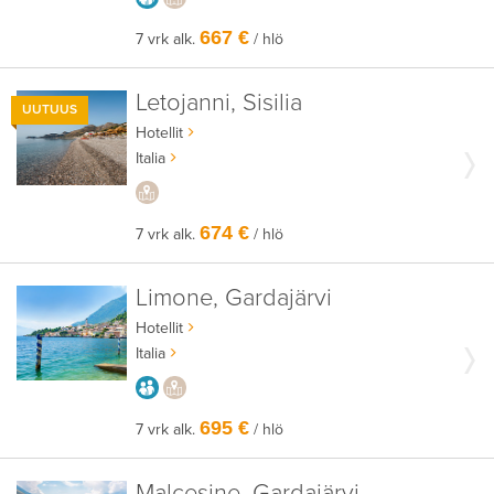
667 €
7 vrk alk.
/ hlö
Letojanni, Sisilia
UUTUUS
Hotellit
Italia
PAIKALLISEEN TAPAAN
674 €
7 vrk alk.
/ hlö
Limone, Gardajärvi
Hotellit
Italia
AIKUISEEN MAKUUN
PAIKALLISEEN TAPAAN
695 €
7 vrk alk.
/ hlö
Malcesine, Gardajärvi