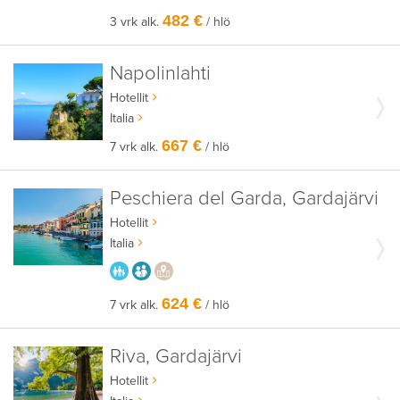
482 €
3 vrk alk.
/ hlö
Napolinlahti
Hotellit
Italia
667 €
7 vrk alk.
/ hlö
Peschiera del Garda, Gardajärvi
Hotellit
Italia
PARASTA PERHEELLE
AIKUISEEN MAKUUN
PAIKALLISEEN TAPAAN
624 €
7 vrk alk.
/ hlö
Riva, Gardajärvi
Hotellit