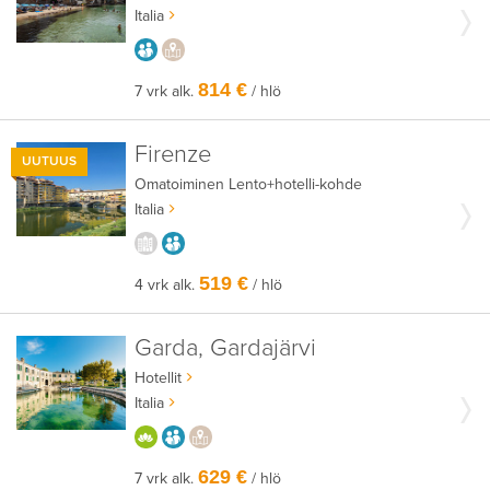
Italia
AIKUISEEN MAKUUN
PAIKALLISEEN TAPAAN
814 €
7 vrk alk.
/ hlö
Firenze
UUTUUS
Omatoiminen
Lento+hotelli-kohde
Italia
KAUPUNGISTA KOKEMUKSIA
AIKUISEEN MAKUUN
519 €
4 vrk alk.
/ hlö
Garda, Gardajärvi
Hotellit
Italia
HYVÄÄN OLOON
AIKUISEEN MAKUUN
PAIKALLISEEN TAPAAN
629 €
7 vrk alk.
/ hlö