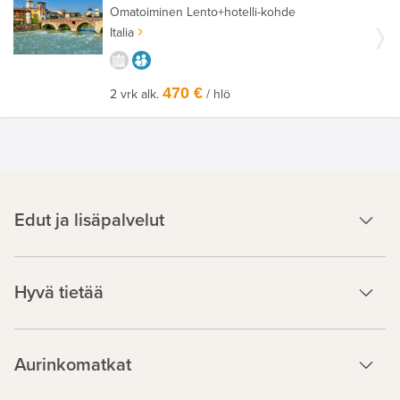
Omatoiminen
Lento+hotelli-kohde
Italia
KAUPUNGISTA KOKEMUKSIA
AIKUISEEN MAKUUN
470 €
2 vrk alk.
/ hlö
Edut ja lisäpalvelut
Hyvä tietää
Aurinkomatkat