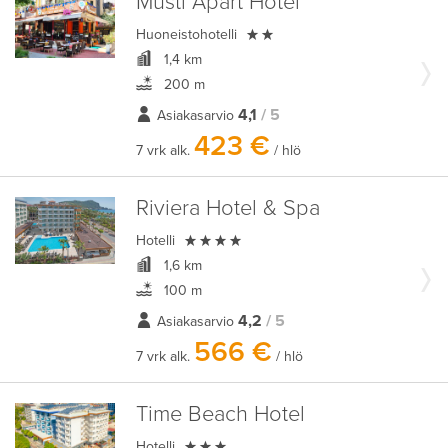
Musti Apart Hotel

Huoneistohotelli
1,4 km
200 m
4,1
/ 5
Asiakasarvio
423 €
7 vrk alk.
/ hlö
Riviera Hotel & Spa

Hotelli
1,6 km
100 m
4,2
/ 5
Asiakasarvio
566 €
7 vrk alk.
/ hlö
Time Beach Hotel

Hotelli