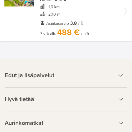
1,6 km
200 m
3,8
/ 5
Asiakasarvio
488 €
7 vrk alk.
/ hlö
Edut ja lisäpalvelut
Hyvä tietää
Aurinkomatkat