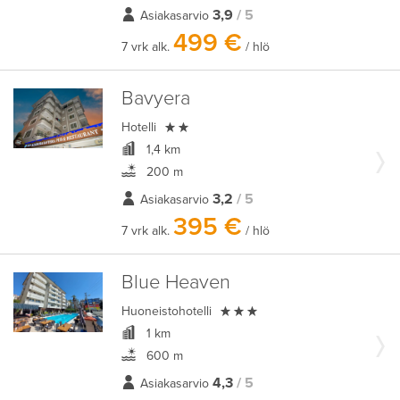
3,9
/ 5
Asiakasarvio
499 €
7 vrk alk.
/ hlö
Bavyera

Hotelli
1,4 km
200 m
3,2
/ 5
Asiakasarvio
395 €
7 vrk alk.
/ hlö
Blue Heaven

Huoneistohotelli
1 km
600 m
4,3
/ 5
Asiakasarvio