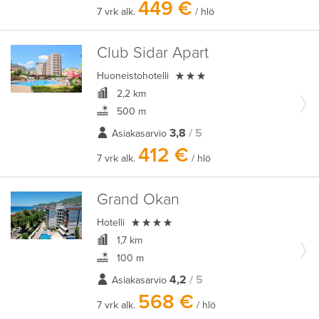
449 €
7 vrk alk.
/ hlö
Club Sidar Apart

Huoneistohotelli
2,2 km
500 m
3,8
/ 5
Asiakasarvio
412 €
7 vrk alk.
/ hlö
Grand Okan

Hotelli
1,7 km
100 m
4,2
/ 5
Asiakasarvio
568 €
7 vrk alk.
/ hlö