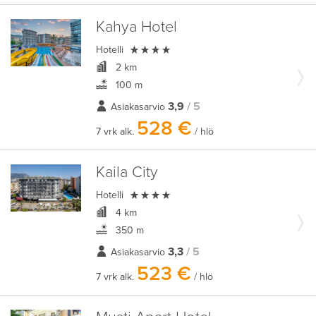
Kahya Hotel

Hotelli
2 km
100 m
3,9
/ 5
Asiakasarvio
528 €
7 vrk alk.
/ hlö
Kaila City

Hotelli
4 km
350 m
3,3
/ 5
Asiakasarvio
523 €
7 vrk alk.
/ hlö