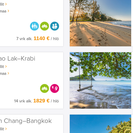
lit
maa
PARASTA PERHEELLE
HYVÄÄN OLOON
AIKUISEEN MAKUUN
1140 €
7 vrk alk.
/ hlö
ao Lak–Krabi
lit
maa
HYVÄÄN OLOON
KERRALLA ENEMMÄN
1829 €
14 vrk alk.
/ hlö
h Chang–Bangkok
lit