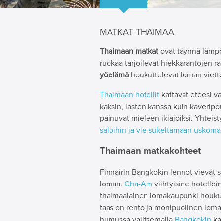
MATKAT THAIMAA
Thaimaan matkat
ovat täynnä lämpö
ruokaa tarjoilevat hiekkarantojen ra
yöelämä
houkuttelevat loman viet
Thaimaan hotellit
kattavat eteesi va
kaksin, lasten kanssa kuin kaveripo
painuvat mieleen ikiajoiksi. Yht
saloihin ja vie sukeltamaan uskoma
Thaimaan matkakohteet
Finnairin Bangkokin lennot vievät 
lomaa.
Cha-Am
viihtyisine hotelle
thaimaalainen lomakaupunki houkutt
taas on rento ja monipuolinen loma
humussa valitsemalla
Bangkokin
ka