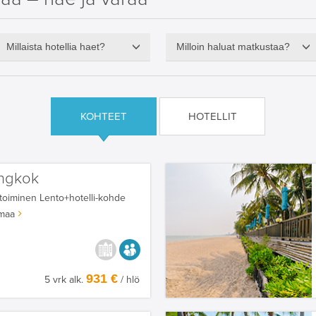
Millaista hotellia haet?
Milloin haluat matkustaa?
KOHTEET
HOTELLIT
ngkok
toiminen
Lento+hotelli-kohde
maa
KAUPUNGISTA KOKEMUKSIA
AIKUISEEN MAKUUN
931 €
5 vrk alk.
/ hlö