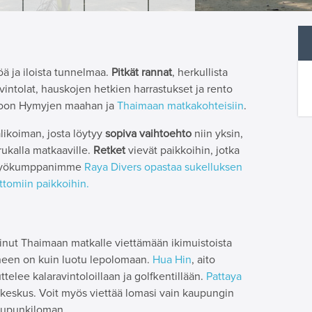
ä ja iloista tunnelmaa.
Pitkät rannat
, herkullista
vintolat, hauskojen hetkien harrastukset ja rento
toon Hymyjen maahan ja
Thaimaan matkakohteisiin
.
likoiman, josta löytyy
sopiva vaihtoehto
niin yksin,
rukalla matkaaville.
Retket
vievät paikkoihin, jotka
eistyökumppanimme
Raya Divers opastaa sukelluksen
ttomiin paikkoihin.
sinut Thaimaan matkalle viettämään ikimuistoista
ineen on kuin luotu lepolomaan.
Hua Hin
, aito
elee kalaravintoloillaan ja golfkentillään.
Pattaya
keskus. Voit myös viettää lomasi vain kaupungin
upunkiloman.