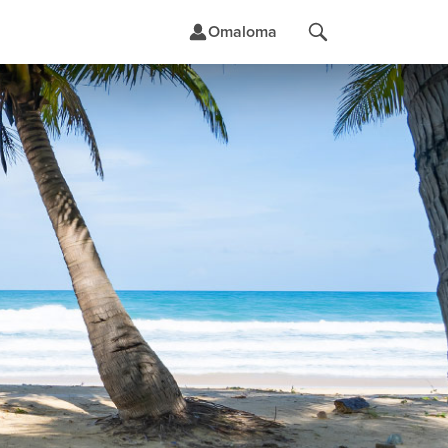
Omaloma
t