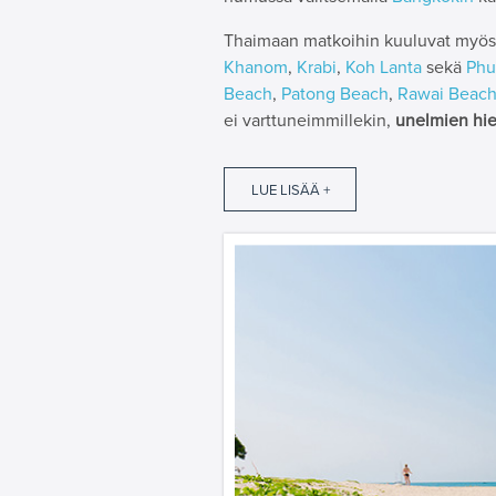
Thaimaan matkoihin kuuluvat myös 
Khanom
,
Krabi
,
Koh Lanta
sekä
Phu
Beach
,
Patong Beach
,
Rawai Beac
ei varttuneimmillekin,
unelmien hie
LUE LISÄÄ +