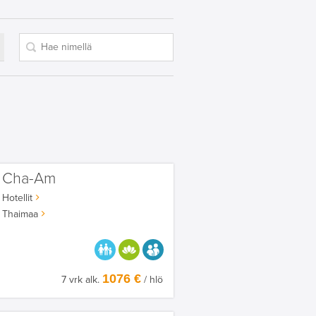
Cha-Am
Hotellit
Thaimaa
PARASTA PERHEELLE
HYVÄÄN OLOON
AIKUISEEN MAKUUN
1076 €
7 vrk alk.
/ hlö