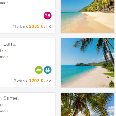
maa
KERRALLA ENEMMÄN
2035 €
11 vrk alk.
/ hlö
h Lanta
lit
maa
HYVÄÄN OLOON
AIKUISEEN MAKUUN
1207 €
7 vrk alk.
/ hlö
h Samet
lit
maa