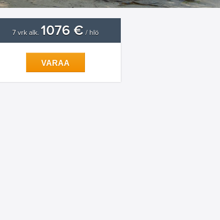
1076 €
7 vrk alk.
/ hlö
VARAA