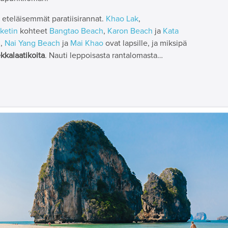
eteläisemmät paratiisirannat.
Khao Lak
,
ketin
kohteet
Bangtao Beach
,
Karon Beach
ja
Kata
h
,
Nai Yang Beach
ja
Mai Khao
ovat lapsille, ja miksipä
kkalaatikoita
. Nauti leppoisasta rantalomasta…