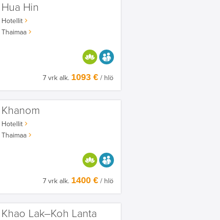
Hua Hin
Hotellit
Thaimaa
HYVÄÄN OLOON
AIKUISEEN MAKUUN
1093 €
7 vrk alk.
/ hlö
Khanom
Hotellit
Thaimaa
HYVÄÄN OLOON
AIKUISEEN MAKUUN
1400 €
7 vrk alk.
/ hlö
Khao Lak–Koh Lanta