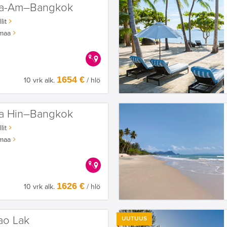
a-Am–Bangkok
lit
maa
KERRALLA ENEMMÄN
1654 €
10 vrk alk.
/ hlö
a Hin–Bangkok
lit
maa
KERRALLA ENEMMÄN
1626 €
10 vrk alk.
/ hlö
ao Lak
UUTUUS