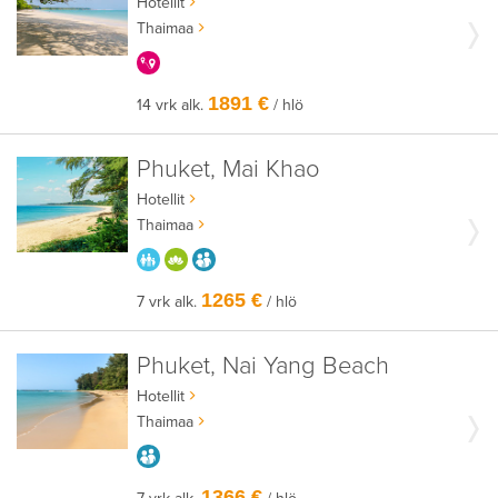
Hotellit
Thaimaa
KERRALLA ENEMMÄN
1891 €
14 vrk alk.
/ hlö
Phuket, Mai Khao
Hotellit
Thaimaa
PARASTA PERHEELLE
HYVÄÄN OLOON
AIKUISEEN MAKUUN
1265 €
7 vrk alk.
/ hlö
Phuket, Nai Yang Beach
Hotellit
Thaimaa
AIKUISEEN MAKUUN
1366 €