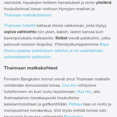
ravintolat, hauskojen hetkien harrastukset ja rento
yöelämä
houkuttelevat loman viettoon Hymyjen maahan ja
Thaimaan matkakohteisiin
.
Thaimaan hotellit
kattavat eteesi valikoiman, josta löytyy
sopiva vaihtoehto
niin yksin, kaksin, lasten kanssa kuin
kaveriporukalla matkaaville.
Retket
vievät paikkoihin, jotka
painuvat mieleen ikiajoiksi. Yhteistyökumppanimme
Raya
Divers opastaa sukelluksen saloihin ja vie sukeltamaan
uskomattomiin paikkoihin.
Thaimaan matkakohteet
Finnairin Bangkokin lennot vievät sinut Thaimaan matkalle
viettämään ikimuistoista lomaa.
Cha-Am
viihtyisine
hotelleineen on kuin luotu lepolomaan.
Hua Hin
, aito
thaimaalainen lomakaupunki houkuttelee
kalaravintoloillaan ja golfkentillään.
Pattaya
taas on rento ja
monipuolinen lomakeskus. Voit myös viettää lomasi vain
kaupungin humussa valitsemalla
Bangkokin