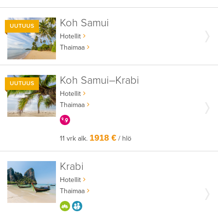
Koh Samui
UUTUUS
Hotellit
Thaimaa
Koh Samui–Krabi
UUTUUS
Hotellit
Thaimaa
KERRALLA ENEMMÄN
1918 €
11 vrk alk.
/ hlö
Krabi
Hotellit
Thaimaa
HYVÄÄN OLOON
AIKUISEEN MAKUUN