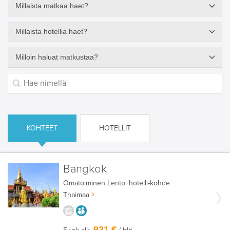
Millaista matkaa haet?
Millaista hotellia haet?
Milloin haluat matkustaa?
KOHTEET
HOTELLIT
Bangkok
Omatoiminen
Lento+hotelli-kohde
Thaimaa
KAUPUNGISTA KOKEMUKSIA
AIKUISEEN MAKUUN
931 €