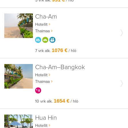
5 vrk alk.
/ hlö
Cha-Am
Hotellit
Thaimaa
PARASTA PERHEELLE
HYVÄÄN OLOON
AIKUISEEN MAKUUN
1076 €
7 vrk alk.
/ hlö
Cha-Am–Bangkok
Hotellit
Thaimaa
KERRALLA ENEMMÄN
1654 €
10 vrk alk.
/ hlö
Hua Hin
Hotellit