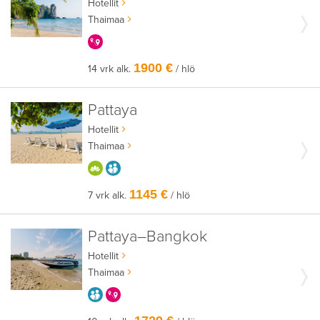
Hotellit
Thaimaa
KERRALLA ENEMMÄN
1900 €
14 vrk alk.
/ hlö
Pattaya
Hotellit
Thaimaa
HYVÄÄN OLOON
AIKUISEEN MAKUUN
1145 €
7 vrk alk.
/ hlö
Pattaya–Bangkok
Hotellit
Thaimaa
AIKUISEEN MAKUUN
KERRALLA ENEMMÄN