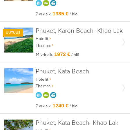
PARASTA PERHEELLE
HYVÄÄN OLOON
AIKUISEEN MAKUUN
1385 €
7 vrk alk.
/ hlö
Phuket, Karon Beach–Khao Lak
UUTUUS
Hotellit
Thaimaa
1972 €
14 vrk alk.
/ hlö
Phuket, Kata Beach
Hotellit
Thaimaa
PARASTA PERHEELLE
HYVÄÄN OLOON
AIKUISEEN MAKUUN
1240 €
7 vrk alk.
/ hlö
Phuket, Kata Beach–Khao Lak