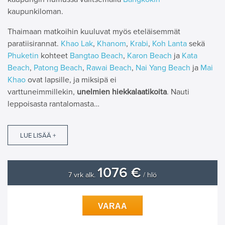
kaupunkiloman.
Thaimaan matkoihin kuuluvat myös eteläisemmät
paratiisirannat.
Khao Lak
,
Khanom
,
Krabi
,
Koh Lanta
sekä
Phuketin
kohteet
Bangtao Beach
,
Karon Beach
ja
Kata
Beach
,
Patong Beach
,
Rawai Beach
,
Nai Yang Beach
ja
Mai
Khao
ovat lapsille, ja miksipä ei
varttuneimmillekin,
unelmien hiekkalaatikoita
. Nauti
leppoisasta rantalomasta…
LUE LISÄÄ +
1076 €
7 vrk alk.
/ hlö
VARAA