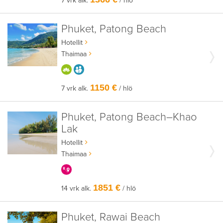
7 vrk alk.
/ hlö
Phuket, Patong Beach
Hotellit
Thaimaa
HYVÄÄN OLOON
AIKUISEEN MAKUUN
1150 €
7 vrk alk.
/ hlö
Phuket, Patong Beach–Khao
Lak
Hotellit
Thaimaa
KERRALLA ENEMMÄN
1851 €
14 vrk alk.
/ hlö
Phuket, Rawai Beach