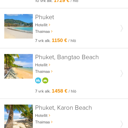
1729 €
10 vrk alk.
/ hlö
Phuket
Hotellit
Thaimaa
1150 €
7 vrk alk.
/ hlö
Phuket, Bangtao Beach
Hotellit
Thaimaa
PARASTA PERHEELLE
HYVÄÄN OLOON
1458 €
7 vrk alk.
/ hlö
Phuket, Karon Beach
Hotellit
Thaimaa