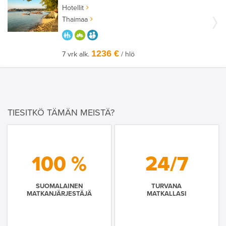
Hotellit
Thaimaa
PARASTA PERHEELLE
HYVÄÄN OLOON
AIKUISEEN MAKUUN
1236 €
7 vrk alk.
/ hlö
TIESITKÖ TÄMÄN MEISTÄ?
100 %
24/7
SUOMALAINEN
TURVANA
MATKANJÄRJESTÄJÄ
MATKALLASI