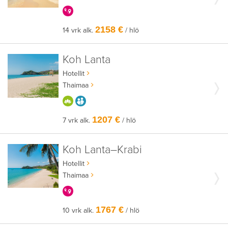
KERRALLA ENEMMÄN
2158 €
14 vrk alk.
/ hlö
Koh Lanta
Hotellit
Thaimaa
HYVÄÄN OLOON
AIKUISEEN MAKUUN
1207 €
7 vrk alk.
/ hlö
Koh Lanta–Krabi
Hotellit
Thaimaa
KERRALLA ENEMMÄN
1767 €
10 vrk alk.
/ hlö