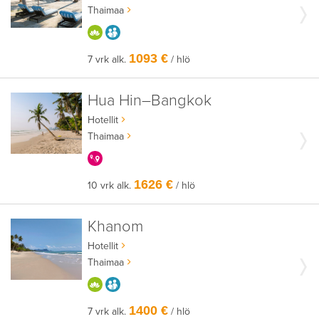
Thaimaa
HYVÄÄN OLOON
AIKUISEEN MAKUUN
1093 €
7 vrk alk.
/ hlö
Hua Hin–Bangkok
Hotellit
Thaimaa
KERRALLA ENEMMÄN
1626 €
10 vrk alk.
/ hlö
Khanom
Hotellit
Thaimaa
HYVÄÄN OLOON
AIKUISEEN MAKUUN
1400 €
7 vrk alk.
/ hlö