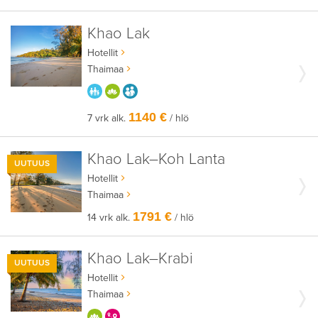
Khao Lak
Hotellit
Thaimaa
PARASTA PERHEELLE
HYVÄÄN OLOON
AIKUISEEN MAKUUN
1140 €
7 vrk alk.
/ hlö
Khao Lak–Koh Lanta
UUTUUS
Hotellit
Thaimaa
1791 €
14 vrk alk.
/ hlö
Khao Lak–Krabi
UUTUUS
Hotellit
Thaimaa
HYVÄÄN OLOON
KERRALLA ENEMMÄN