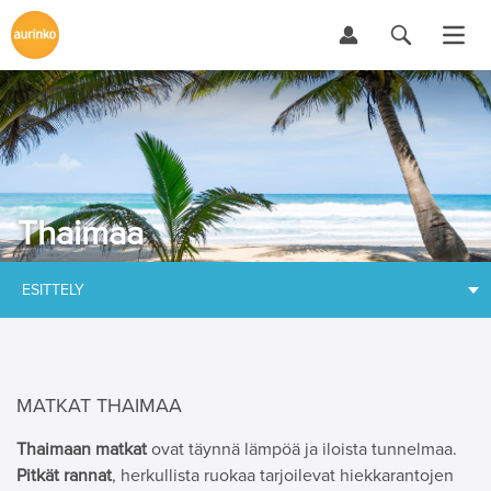
Thaimaa
ESITTELY
MATKAT THAIMAA
Thaimaan matkat
ovat täynnä lämpöä ja iloista tunnelmaa.
Pitkät rannat
, herkullista ruokaa tarjoilevat hiekkarantojen