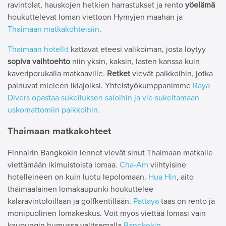
ravintolat, hauskojen hetkien harrastukset ja rento
yöelämä
houkuttelevat loman viettoon Hymyjen maahan ja
Thaimaan matkakohteisiin
.
Thaimaan hotellit
kattavat eteesi valikoiman, josta löytyy
sopiva vaihtoehto
niin yksin, kaksin, lasten kanssa kuin
kaveriporukalla matkaaville.
Retket
vievät paikkoihin, jotka
painuvat mieleen ikiajoiksi. Yhteistyökumppanimme
Raya
Divers opastaa sukelluksen saloihin ja vie sukeltamaan
uskomattomiin paikkoihin.
Thaimaan matkakohteet
Finnairin Bangkokin lennot vievät sinut Thaimaan matkalle
viettämään ikimuistoista lomaa.
Cha-Am
viihtyisine
hotelleineen on kuin luotu lepolomaan.
Hua Hin
, aito
thaimaalainen lomakaupunki houkuttelee
kalaravintoloillaan ja golfkentillään.
Pattaya
taas on rento ja
monipuolinen lomakeskus. Voit myös viettää lomasi vain
kaupungin humussa valitsemalla
Bangkokin