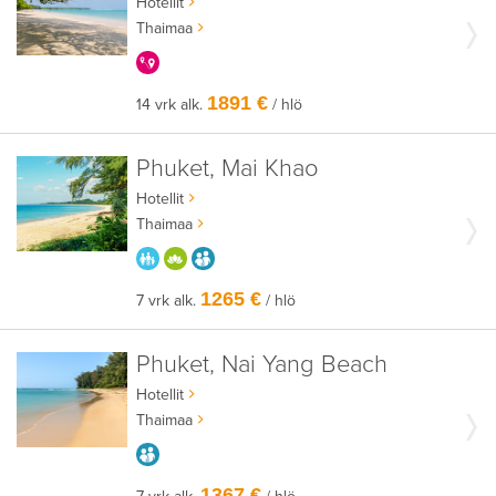
Hotellit
Thaimaa
KERRALLA ENEMMÄN
1891 €
14 vrk alk.
/ hlö
Phuket, Mai Khao
Hotellit
Thaimaa
PARASTA PERHEELLE
HYVÄÄN OLOON
AIKUISEEN MAKUUN
1265 €
7 vrk alk.
/ hlö
Phuket, Nai Yang Beach
Hotellit
Thaimaa
AIKUISEEN MAKUUN
1367 €