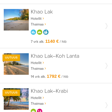
Khao Lak
Hotellit
Thaimaa
PARASTA PERHEELLE
HYVÄÄN OLOON
AIKUISEEN MAKUUN
1140 €
7 vrk alk.
/ hlö
Khao Lak–Koh Lanta
UUTUUS
Hotellit
Thaimaa
1792 €
14 vrk alk.
/ hlö
Khao Lak–Krabi
UUTUUS
Hotellit
Thaimaa
HYVÄÄN OLOON
KERRALLA ENEMMÄN