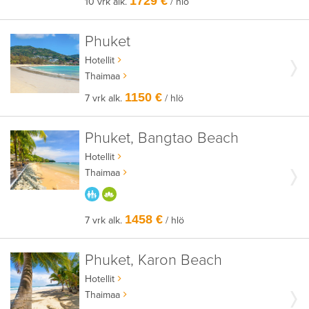
1729 €
10 vrk alk.
/ hlö
Phuket
Hotellit
Thaimaa
1150 €
7 vrk alk.
/ hlö
Phuket, Bangtao Beach
Hotellit
Thaimaa
PARASTA PERHEELLE
HYVÄÄN OLOON
1458 €
7 vrk alk.
/ hlö
Phuket, Karon Beach
Hotellit
Thaimaa