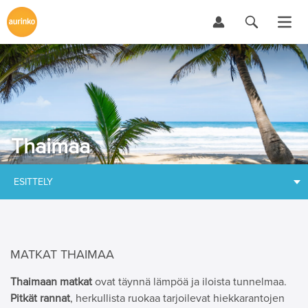
Thaimaa
ESITTELY
MATKAT THAIMAA
Thaimaan matkat
ovat täynnä lämpöä ja iloista tunnelmaa.
Pitkät rannat
, herkullista ruokaa tarjoilevat hiekkarantojen