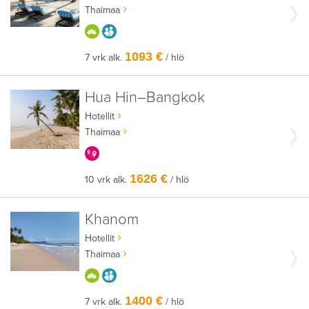
Thaimaa
HYVÄÄN OLOON
AIKUISEEN MAKUUN
1093 €
7 vrk alk.
/ hlö
Hua Hin–Bangkok
Hotellit
Thaimaa
KERRALLA ENEMMÄN
1626 €
10 vrk alk.
/ hlö
Khanom
Hotellit
Thaimaa
HYVÄÄN OLOON
AIKUISEEN MAKUUN
1400 €
7 vrk alk.
/ hlö