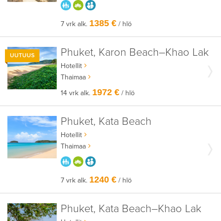
PARASTA PERHEELLE
HYVÄÄN OLOON
AIKUISEEN MAKUUN
1385 €
7 vrk alk.
/ hlö
Phuket, Karon Beach–Khao Lak
UUTUUS
Hotellit
Thaimaa
1972 €
14 vrk alk.
/ hlö
Phuket, Kata Beach
Hotellit
Thaimaa
PARASTA PERHEELLE
HYVÄÄN OLOON
AIKUISEEN MAKUUN
1240 €
7 vrk alk.
/ hlö
Phuket, Kata Beach–Khao Lak