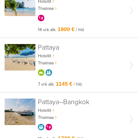
Hotellit
Thaimaa
KERRALLA ENEMMÄN
1900 €
14 vrk alk.
/ hlö
Pattaya
Hotellit
Thaimaa
HYVÄÄN OLOON
AIKUISEEN MAKUUN
1145 €
7 vrk alk.
/ hlö
Pattaya–Bangkok
Hotellit
Thaimaa
AIKUISEEN MAKUUN
KERRALLA ENEMMÄN