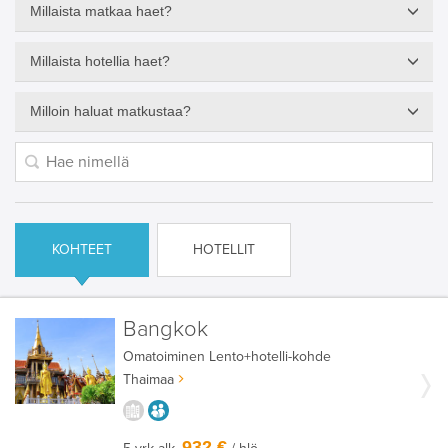
Millaista matkaa haet?
Millaista hotellia haet?
Milloin haluat matkustaa?
KOHTEET
HOTELLIT
Bangkok
Omatoiminen
Lento+hotelli-kohde
Thaimaa
KAUPUNGISTA KOKEMUKSIA
AIKUISEEN MAKUUN
932 €