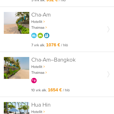
5 vrk alk.
/ hlö
Cha-Am
Hotellit
Thaimaa
PARASTA PERHEELLE
HYVÄÄN OLOON
AIKUISEEN MAKUUN
1076 €
7 vrk alk.
/ hlö
Cha-Am–Bangkok
Hotellit
Thaimaa
KERRALLA ENEMMÄN
1654 €
10 vrk alk.
/ hlö
Hua Hin
Hotellit