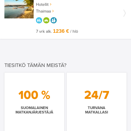
Hotellit
Thaimaa
PARASTA PERHEELLE
HYVÄÄN OLOON
AIKUISEEN MAKUUN
1236 €
7 vrk alk.
/ hlö
TIESITKÖ TÄMÄN MEISTÄ?
100 %
24/7
SUOMALAINEN
TURVANA
MATKANJÄRJESTÄJÄ
MATKALLASI