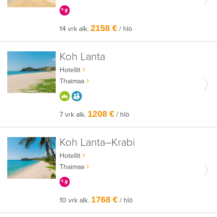
KERRALLA ENEMMÄN
2158 €
14 vrk alk.
/ hlö
Koh Lanta
Hotellit
Thaimaa
HYVÄÄN OLOON
AIKUISEEN MAKUUN
1208 €
7 vrk alk.
/ hlö
Koh Lanta–Krabi
Hotellit
Thaimaa
KERRALLA ENEMMÄN
1768 €
10 vrk alk.
/ hlö