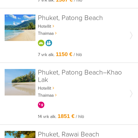
7 vrk alk.
/ hlö
Phuket, Patong Beach
Hotellit
Thaimaa
HYVÄÄN OLOON
AIKUISEEN MAKUUN
1150 €
7 vrk alk.
/ hlö
Phuket, Patong Beach–Khao
Lak
Hotellit
Thaimaa
KERRALLA ENEMMÄN
1851 €
14 vrk alk.
/ hlö
Phuket, Rawai Beach