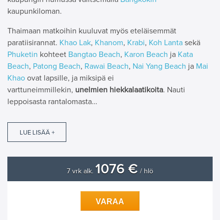
kaupunkiloman.
Thaimaan matkoihin kuuluvat myös eteläisemmät
paratiisirannat.
Khao Lak
,
Khanom
,
Krabi
,
Koh Lanta
sekä
Phuketin
kohteet
Bangtao Beach
,
Karon Beach
ja
Kata
Beach
,
Patong Beach
,
Rawai Beach
,
Nai Yang Beach
ja
Mai
Khao
ovat lapsille, ja miksipä ei
varttuneimmillekin,
unelmien hiekkalaatikoita
. Nauti
leppoisasta rantalomasta…
LUE LISÄÄ +
1076 €
7 vrk alk.
/ hlö
VARAA