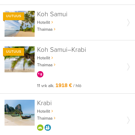
Koh Samui
UUTUUS
Hotellit
Thaimaa
Koh Samui–Krabi
UUTUUS
Hotellit
Thaimaa
KERRALLA ENEMMÄN
1918 €
11 vrk alk.
/ hlö
Krabi
Hotellit
Thaimaa
HYVÄÄN OLOON
AIKUISEEN MAKUUN