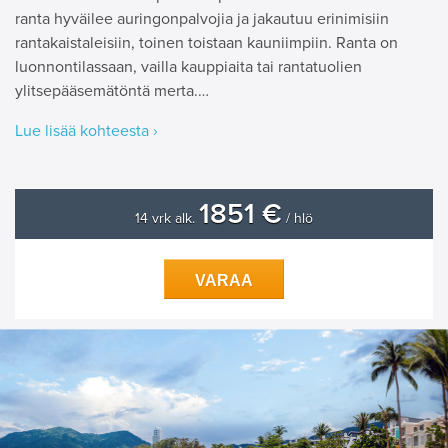
ranta hyväilee auringonpalvojia ja jakautuu erinimisiin
rantakaistaleisiin, toinen toistaan kauniimpiin. Ranta on
luonnontilassaan, vailla kauppiaita tai rantatuolien
ylitsepääsemätöntä merta.…
Lue lisää kohteesta ›
1851 €
14 vrk alk.
/ hlö
VARAA