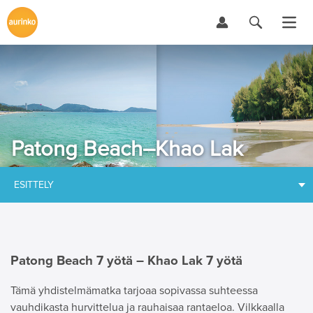
Patong Beach–Khao Lak
ESITTELY
Patong Beach 7 yötä – Khao Lak 7 yötä
Tämä yhdistelmämatka tarjoaa sopivassa suhteessa
vauhdikasta hurvittelua ja rauhaisaa rantaeloa. Vilkkaalla