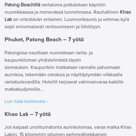
Patong Beachillä
rantaloma potkaistaan käyntiin
nuorekkaassa ja menevässä tunnelmassa. Rauhallinen
Khao
Lak
on virkistävän erilainen. Luonnonkaunis ja vehmas kylä
sopii erinomaisesti rentoumiseen ja löhöilyyn.
Phuket, Patong Beach – 7 yötä
Patongissa nautitaan nuorekkaan ranta- ja
kaupunkiloman yhdistelmästä täysin
siemauksin. Kaupunkiin matkataan rannalle palvomaan
aurinkoa, tekemään ostoksia ja näyttäytymään vilkkaalla
rantabulevardilla. Hotellit tarjoavat valinnanvaraa kaikille
matkabudjeteille.…
Lue lisää kohteesta ›
Khao Lak – 7 yötä
Jos kaipaat unohtumatonta aurinkolomaa, varaa matka Khao
Lakiin. 15 kilometrin pituinen pehmeähiekkainen