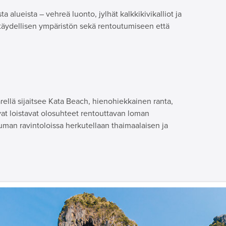
alueista – vehreä luonto, jylhät kalkkikivikalliot ja
täydellisen ympäristön sekä rentoutumiseen että
ellä sijaitsee Kata Beach, hienohiekkainen ranta,
vat loistavat olosuhteet rentouttavan loman
uman ravintoloissa herkutellaan thaimaalaisen ja