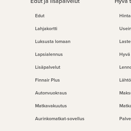
Edut ja lisäpalvelut
Hyvä t
Edut
Hinta
Lahjakortti
Usein
Luksusta lomaan
Laste
Lapsialennus
Hyvä 
Lisäpalvelut
Lenn
Finnair Plus
Lähtö
Autonvuokraus
Maks
Matkavakuutus
Matk
Aurinkomatkat-sovellus
Palve