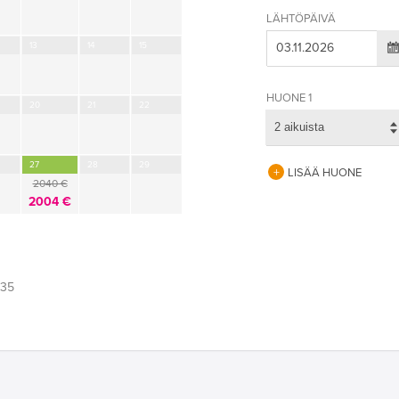
LÄHTÖPÄIVÄ
13
14
15
HUONE 1
20
21
22
2 aikuista
27
28
29
LISÄÄ HUONE
2040 €
2004 €
:35