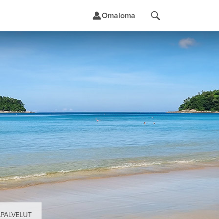
Omaloma
t
ÄPALVELUT