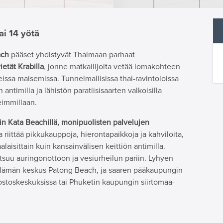
ai 14 yötä
ach
pääset yhdistyvät Thaimaan parhaat
etät Krabilla
, jonne matkailijoita vetää lomakohteen
ssa maisemissa. Tunnelmallisissa thai-ravintoloissa
ntimilla ja lähistön paratiisisaarten valkoisilla
eimmillaan.
in Kata Beachillä, monipuolisten palvelujen
lla riittää pikkukauppoja, hierontapaikkoja ja kahviloita,
alaisittain kuin kansainvälisen keittiön antimilla.
tsuu auringonottoon ja vesiurheilun pariin. Lyhyen
elämän keskus Patong Beach, ja saaren pääkaupungin
 ostoskeskuksissa tai Phuketin kaupungin siirtomaa-