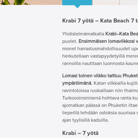
Krabi 7 yötä – Kata Beach 7 t
Yhdistelmämatkalla
Krabi–Kata Be
puolet.
Ensimmäisen lomaviikkosi vi
monet harrastusmahdollisuudet upei
herkutellaan vastapyydetyillä meren a
rannoilla nautitaan luonnosta kaun
Lomasi toinen viikko taittuu Phuket
ympäröimänä
. Katan vilkkailla kuji
ravintoloissa ruokaillaan niin thaima
Turkoosinsinisenä hohtava ranta ku
ajomatkan päässä on Phuketin ilta
liepeillä tehdään ostoksia suurissa
ajan tyylisillä kaduilla.
Krabi – 7 yötä