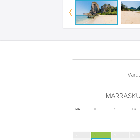
Vara
MARRASKU
MA
TI
KE
TO
2
3
4
5