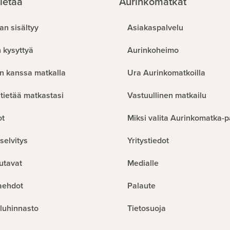
ietää
Aurinkomatkat
an sisältyy
Asiakaspalvelu
 kysyttyä
Aurinkoheimo
n kanssa matkalla
Ura Aurinkomatkoilla
tietää matkastasi
Vastuullinen matkailu
ot
Miksi valita Aurinkomatka-p
selvitys
Yritystiedot
utavat
Medialle
aehdot
Palaute
luhinnasto
Tietosuoja