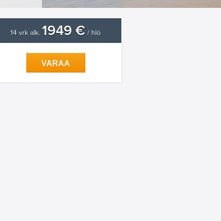
1949 €
14 vrk alk.
/ hlö
VARAA