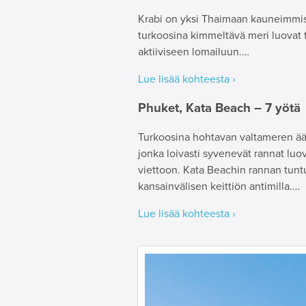
Krabi on yksi Thaimaan kauneimmista 
turkoosina kimmeltävä meri luovat 
aktiiviseen lomailuun.…
Lue lisää kohteesta ›
Phuket, Kata Beach – 7 yötä
Turkoosina hohtavan valtameren äär
jonka loivasti syvenevät rannat luo
viettoon. Kata Beachin rannan tunt
kansainvälisen keittiön antimilla.…
Lue lisää kohteesta ›