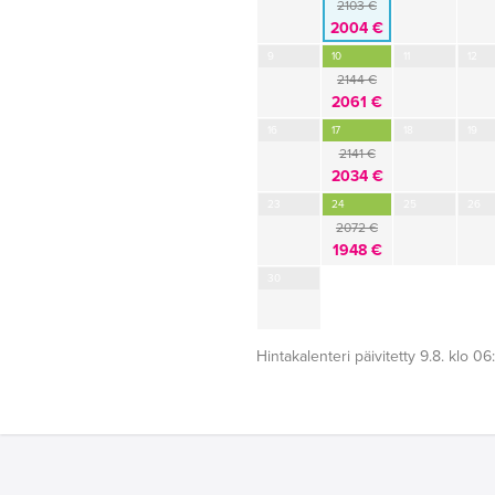
2103 €
2004 €
9
10
11
12
2144 €
2061 €
16
17
18
19
2141 €
2034 €
23
24
25
26
2072 €
1948 €
30
Hintakalenteri päivitetty 9.8. klo 06