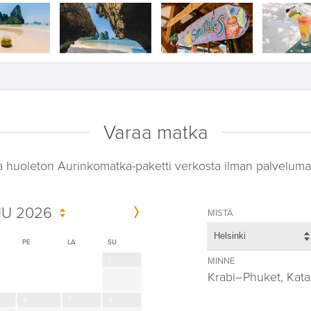
Varaa matka
a huoleton Aurinkomatka-paketti verkosta ilman palveluma
U 2026
MISTÄ
Helsinki
PE
LA
SU
1
MINNE
Krabi–Phuket, Kat
6
7
8