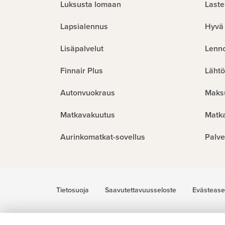
Luksusta lomaan
Laste
Lapsialennus
Hyvä 
Lisäpalvelut
Lenn
Finnair Plus
Lähtö
Autonvuokraus
Maks
Matkavakuutus
Matk
Aurinkomatkat-sovellus
Palve
Tietosuoja
Saavutettavuusseloste
Evästease