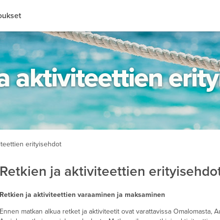
oukset
Perhehotellit
Äkkilähdöt
All inclusive
Lapsialennukset
Helsinki
Rooma
Sportti
Kesän lomamatkat
Liikuntaesteetön
a aktiviteettien erit
Oulu
Lontoo
Huoneita uima-altaalla
Talven lomamatkat
Ympäristösertifioidut hotelli
Rovaniemi
Kööpenhamina
Katso kaikki kohteet
Kuopio
Pariisi
iteettien erityisehdot
Vaasa
Firenze
Retkien ja aktiviteettien erityisehdo
Riika
Retkien ja aktiviteettien varaaminen ja maksaminen
Katso kaikki Kaupunkilomat
Ennen matkan alkua retket ja aktiviteetit ovat varattavissa Omalomasta, A