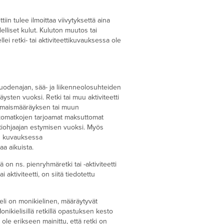
tiin tulee ilmoittaa viivytyksettä aina
lliset kulut. Kuluton muutos tai
lei retki- tai aktiviteettikuvauksessa ole
a vuodenajan, sää- ja liikenneolosuhteiden
sten vuoksi. Retki tai muu aktiviteetti
nomaismääräyksen tai muun
inkomatkojen tarjoamat maksuttomat
ettiohjaajan estymisen vuoksi. Myös
tin kuvauksessa
aa aikuista.
ä on ns. pienryhmäretki tai -aktiviteetti
 aktiviteetti, on siitä tiedotettu
ieli on monikielinen, määräytyvät
onikielisillä retkillä opastuksen kesto
i ole erikseen mainittu, että retki on