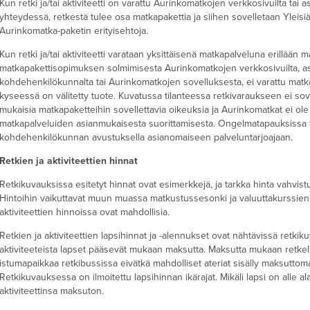
Kun retki ja/tai aktiviteetti on varattu Aurinkomatkojen verkkosivuilta tai
yhteydessä, retkestä tulee osa matkapakettia ja siihen sovelletaan Yleisiä
Aurinkomatka-paketin erityisehtoja.
Kun retki ja/tai aktiviteetti varataan yksittäisenä matkapalveluna erillään 
matkapakettisopimuksen solmimisesta Aurinkomatkojen verkkosivuilta, a
kohdehenkilökunnalta tai Aurinkomatkojen sovelluksesta, ei varattu matk
kyseessä on välitetty tuote. Kuvatussa tilanteessa retkivaraukseen ei sov
mukaisia matkapaketteihin sovellettavia oikeuksia ja Aurinkomatkat ei ole
matkapalveluiden asianmukaisesta suorittamisesta. Ongelmatapauksissa 
kohdehenkilökunnan avustuksella asianomaiseen palveluntarjoajaan.
Retkien ja aktiviteettien hinnat
Retkikuvauksissa esitetyt hinnat ovat esimerkkejä, ja tarkka hinta vahvi
Hintoihin vaikuttavat muun muassa matkustussesonki ja valuuttakurssien
aktiviteettien hinnoissa ovat mahdollisia.
Retkien ja aktiviteettien lapsihinnat ja -alennukset ovat nähtävissä retkiku
aktiviteeteista lapset pääsevät mukaan maksutta. Maksutta mukaan retkelle 
istumapaikkaa retkibussissa eivätkä mahdolliset ateriat sisälly maksuttoman
Retkikuvauksessa on ilmoitettu lapsihinnan ikärajat. Mikäli lapsi on alle al
aktiviteettinsa maksuton.