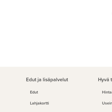
Edut ja lisäpalvelut
Hyvä t
Edut
Hinta
Lahjakortti
Usein