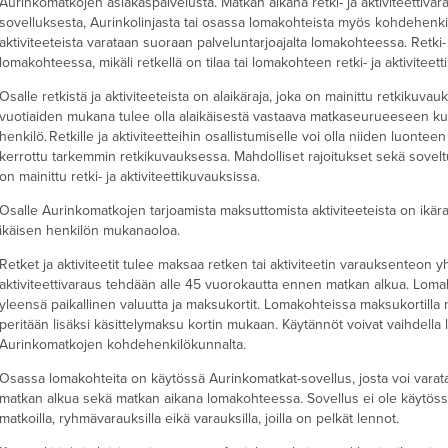
Aurinkomatkojen asiakaspalvelusta. Matkan aikana retki- ja aktiviteettiva
sovelluksesta, Aurinkolinjasta tai osassa lomakohteista myös kohdehenki
aktiviteeteista varataan suoraan palveluntarjoajalta lomakohteessa. Retki- 
lomakohteessa, mikäli retkellä on tilaa tai lomakohteen retki- ja aktivitee
Osalle retkistä ja aktiviteeteista on alaikäraja, joka on mainittu retkikuvau
vuotiaiden mukana tulee olla alaikäisestä vastaava matkaseurueeseen kuu
henkilö. Retkille ja aktiviteetteihin osallistumiselle voi olla niiden luonte
kerrottu tarkemmin retkikuvauksessa. Mahdolliset rajoitukset sekä soveltuvuu
on mainittu retki- ja aktiviteettikuvauksissa.
Osalle Aurinkomatkojen tarjoamista maksuttomista aktiviteeteista on ikära
ikäisen henkilön mukanaoloa.
Retket ja aktiviteetit tulee maksaa retken tai aktiviteetin varauksenteon yh
aktiviteettivaraus tehdään alle 45 vuorokautta ennen matkan alkua. Lom
yleensä paikallinen valuutta ja maksukortit. Lomakohteissa maksukortilla ma
peritään lisäksi käsittelymaksu kortin mukaan. Käytännöt voivat vaihdella l
Aurinkomatkojen kohdehenkilökunnalta.
Osassa lomakohteita on käytössä Aurinkomatkat-sovellus, josta voi varata v
matkan alkua sekä matkan aikana lomakohteessa. Sovellus ei ole käytössä 
matkoilla, ryhmävarauksilla eikä varauksilla, joilla on pelkät lennot.