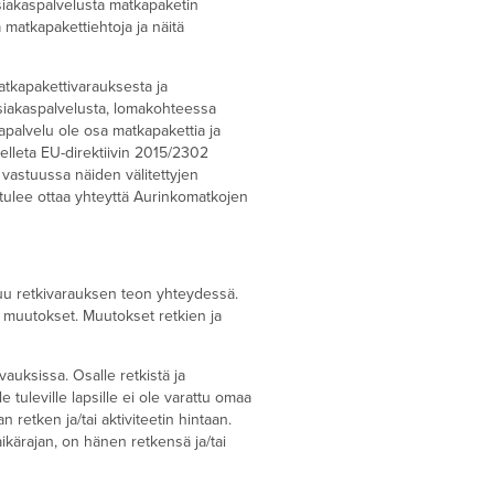
 asiakaspalvelusta matkapaketin
 matkapakettiehtoja ja näitä
matkapakettivarauksesta ja
siakaspalvelusta, lomakohteessa
apalvelu ole osa matkapakettia ja
elleta EU-direktiivin 2015/2302
 vastuussa näiden välitettyjen
tulee ottaa yhteyttä Aurinkomatkojen
stuu retkivarauksen teon yhteydessä.
 muutokset. Muutokset retkien ja
vauksissa. Osalle retkistä ja
tuleville lapsille ei ole varattu omaa
 retken ja/tai aktiviteetin hintaan.
aikärajan, on hänen retkensä ja/tai