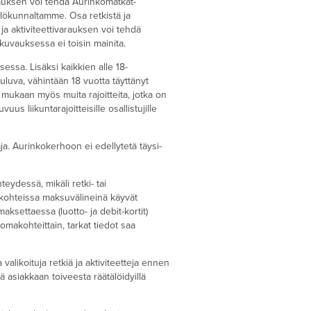
rauksen voi tehdä Aurinkomatkat-
lökunnaltamme. Osa retkistä ja
ja aktiviteettivarauksen voi tehdä
ttikuvauksessa ei toisin mainita.
ksessa. Lisäksi kaikkien alle 18-
luva, vähintään 18 vuotta täyttänyt
en mukaan myös muita rajoitteita, jotka on
s liikuntarajoitteisille osallistujille
ja. Aurinkokerhoon ei edellytetä täysi-
teydessä, mikäli retki- tai
akohteissa maksuvälineinä käyvät
ksettaessa (luotto- ja debit-kortit)
omakohteittain, tarkat tiedot saa
alikoituja retkiä ja aktiviteetteja ennen
asiakkaan toiveesta räätälöidyillä