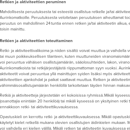
Retkien ja aktiviteettien peruminen
Mahdollisesta peruutuksesta tai esteestä osallistua retkelle ja/tai aktiviteet
Aurinkomatkoille. Peruutuksesta veloitetaan peruutuksen aiheuttamat tode
peruutus on mahdollinen 24 tuntia ennen retken ja/tai aktiviteetin alkua, el
toisin mainittu.
Retkien ja aktiviteettien toteuttaminen
Retki- ja aktiviteettivalikoima ja niiden sisältö voivat muuttua ja vaihdell
tai muun poikkeuksellisen tilanteen, kuten muuttuneiden viranomaismääräy
voi peruuntua vähäisen osallistujamäärän, sääolosuhteiden, lakon, vira
Aurinkomatkoista tai retkijärjestäjästä riippumattoman syyn vuoksi. Aur
aktiviteetit voivat peruuntua yllä mainittujen syiden lisäksi myös aktivite
aktiviteettien ajankohdat ja paikat saattavat muuttua. Retken ja aktivitee
vähimmäisosallistujamäärän henkilöllä tarkoitetaan täyden hinnan maksav
Retkiä ja aktiviteetteja järjestetään eri kokoisissa ryhmissä. Mikäli kyseess
(osanottajia enintään 20 henkilöä) tai mikäli kyseessä on yksityinen retki tai
ennakkoon retki- tai aktiviteettikuvauksessa.
Opastuskieli on kerrottu retki- ja aktiviteettikuvauksessa. Mikäli opastusk
käytetyt kielet retkellä mukana olevien osallistujien äidinkielen mukaan. M
voi vaihdella eri kielien välillä. Mikäli retken tai aktiviteetin kuvauksessa e