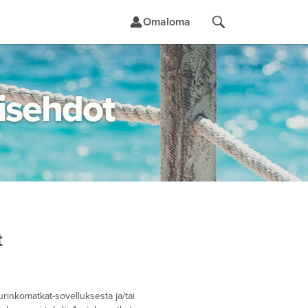
Omaloma
yisehdot
t
t
urinkomatkat-sovelluksesta ja/tai