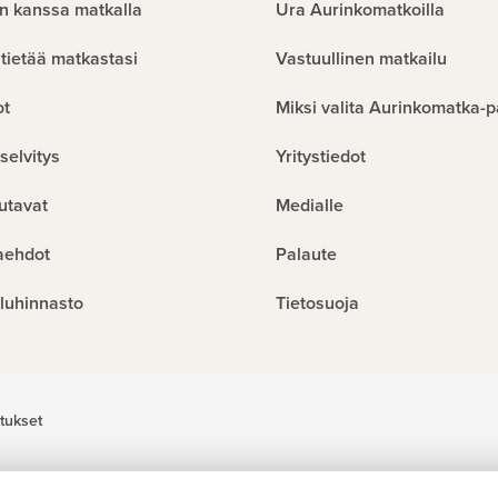
n kanssa matkalla
Ura Aurinkomatkoilla
tietää matkastasi
Vastuullinen matkailu
ot
Miksi valita Aurinkomatka-p
selvitys
Yritystiedot
utavat
Medialle
aehdot
Palaute
luhinnasto
Tietosuoja
tukset