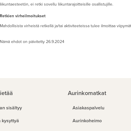
liikuntaesteetön, ei retki sovellu liikuntarajoitteisille osallistujille.
Retkien virheilmoitukset
Mahdollisista virheistä retkellä ja/tai aktiviteeteissa tulee ilmoittaa viipym
Nämä ehdot on päivitetty 26.9.2024
ietää
Aurinkomatkat
an sisältyy
Asiakaspalvelu
 kysyttyä
Aurinkoheimo