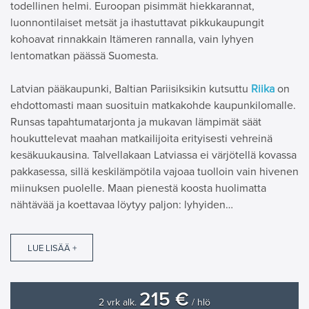
todellinen helmi. Euroopan pisimmät hiekkarannat,
luonnontilaiset metsät ja ihastuttavat pikkukaupungit
kohoavat rinnakkain Itämeren rannalla, vain lyhyen
lentomatkan päässä Suomesta.
Latvian pääkaupunki, Baltian Pariisiksikin kutsuttu
Riika
on
ehdottomasti maan suosituin matkakohde kaupunkilomalle.
Runsas tapahtumatarjonta ja mukavan lämpimät säät
houkuttelevat maahan matkailijoita erityisesti vehreinä
kesäkuukausina. Talvellakaan Latviassa ei värjötellä kovassa
pakkasessa, sillä keskilämpötila vajoaa tuolloin vain hivenen
miinuksen puolelle. Maan pienestä koosta huolimatta
nähtävää ja koettavaa löytyy paljon: lyhyiden…
LUE LISÄÄ +
215 €
2 vrk alk.
/ hlö