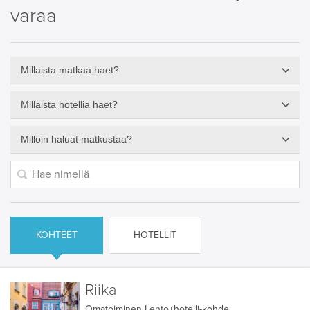
varaa
Millaista matkaa haet?
Millaista hotellia haet?
Milloin haluat matkustaa?
KOHTEET
HOTELLIT
Riika
Omatoiminen
Lento+hotelli-kohde